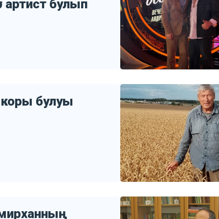
 артист булып
 коры булуы
Әмирханның