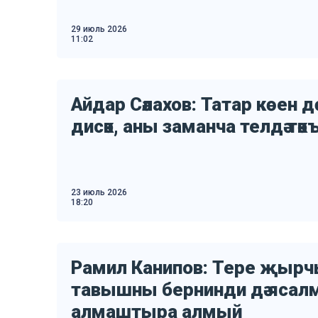
29 июль 2026
11:02
Айдар Сәлахов: Татар көен 
дисәк, аны заманча телдә тәкъ
23 июль 2026
18:20
Рамил Канипов: Тере җырч
тавышны бернинди дә ясал
алмаштыра алмый