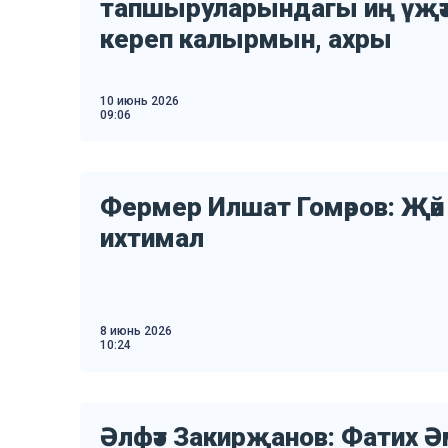
тапшыруларындагы иң үҗәт
кереп калырмын, ахры
10 июнь 2026
09:06
Фермер Илшат Гомәров: Җәй
ихтимал
8 июнь 2026
10:24
Әлфәт Закирҗанов: Фатих 