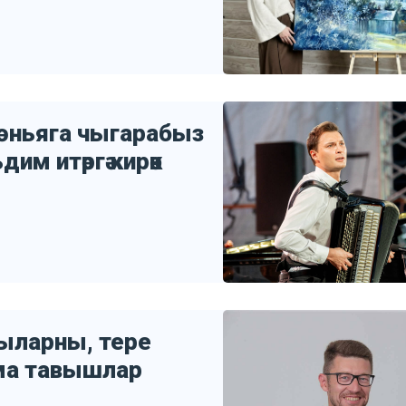
дөньяга чыгарабыз
дим итәргә кирәк
ыларны, тере
ма тавышлар