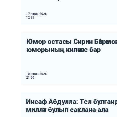
17 июль 2026
12:25
Юмор остасы Сирин Бәйрәмов
юморының киләчәге бар
10 июль 2026
21:50
Инсаф Абдулла: Тел булганд
милләт булып саклана ала