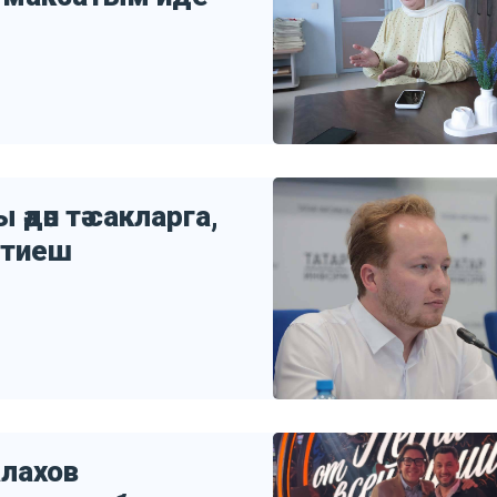
әдәп тә сакларга,
а тиеш
алахов