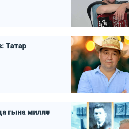
: Татар
а гына милләт