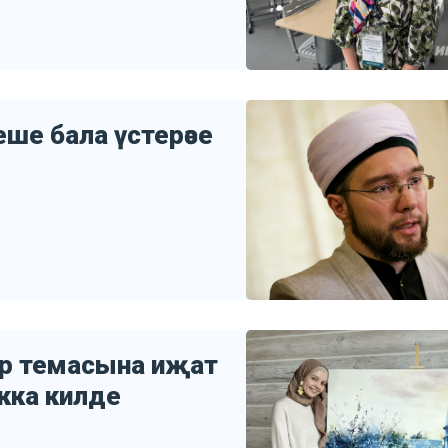
Кеше бала үстерәсе
тар темасына иҗат
ыкка килде