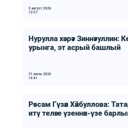
5 август 2026
13:57
Нурулла хәзрәт Зиннәтуллин: 
урынга, эт асрый башлый
31 июль 2026
14:41
Рәссам Гүзәл Хәйбуллова: Та
итү теләге үзеннән-үзе барл