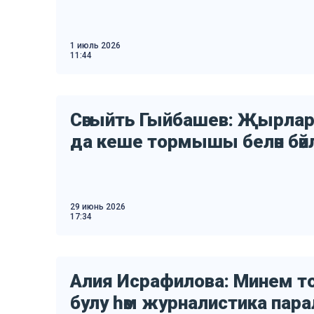
1 июль 2026
11:44
Сәгыйть Гыйбашев: Җырл
да кеше тормышы белән бәй
29 июнь 2026
17:34
Алия Исрафилова: Минем
булу һәм журналистика пара