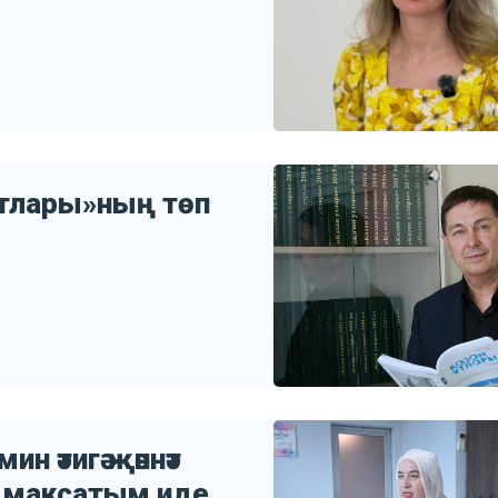
утлары»ның төп
н әтигә җәннәт
п максатым иде