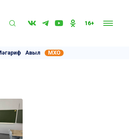
16+
Мәгариф
Авыл
МХО