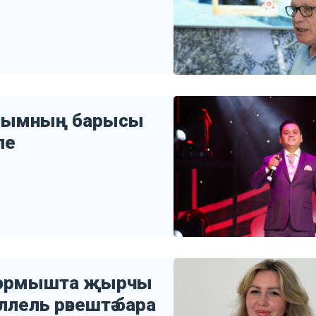
арымның барысы
ле
 тормышта җырчы
ллель рәвештә бара