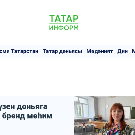
сми Татарстан
Татар дөньясы
Мәдәният
Дин
үзен дөньяга
си бренд мөһим