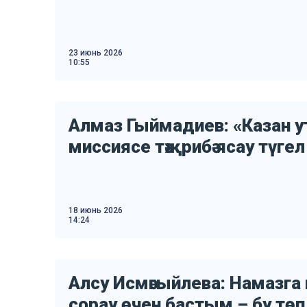
23 июнь 2026
10:55
Алмаз Гыймадиев: «Казан 
миссиясе тәҗрибә ясау түгел
18 июнь 2026
14:24
Алсу Исмәгыйлева: Намазга ми
сорау өчен бастым – бу тө