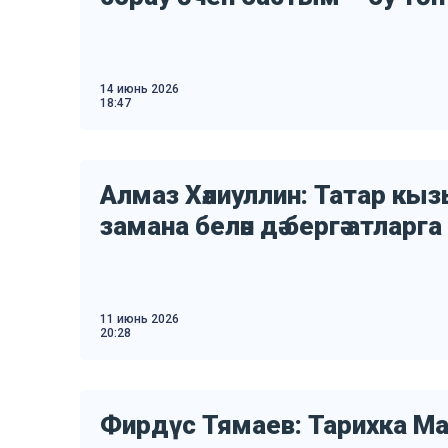
14 июнь 2026
18:47
Алмаз Хәлиуллин: Татар кызы 
замана белән дә бергә атларг
11 июнь 2026
20:28
Фирдүс Тямаев: Тарихка М