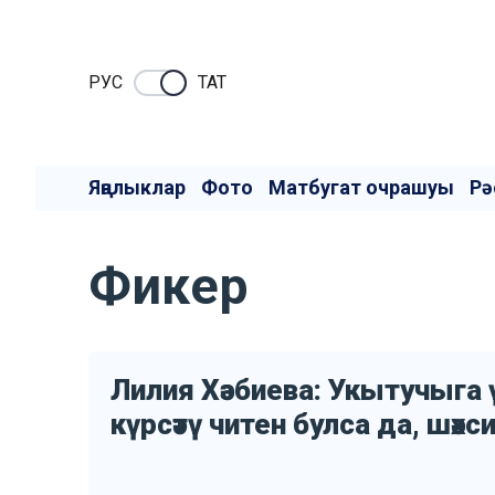
РУC
ТАТ
Яңалыклар
Фото
Матбугат очрашуы
Рә
Фикер
Лилия Хәзбиева: Укытучыга 
күрсәтү читен булса да, шәх