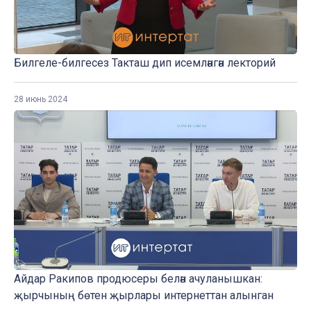
Билгеле-билгесез Такташ дип исемләнгән лекторий
28 июнь 2024
Айдар Ракипов продюсеры белән ачуланышкан:
җырчының бөтен җырлары интернеттан алынган