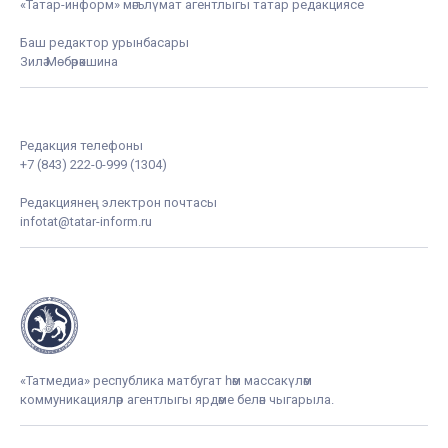
«Татар-информ» мәгълүмат агентлыгы татар редакциясе
Баш редактор урынбасары
Зилә Мөбәрәкшина
Редакция телефоны
+7 (843) 222-0-999 (1304)
Редакциянең электрон почтасы
infotat@tatar-inform.ru
«Татмедиа» республика матбугат һәм массакүләм
коммуникацияләр агентлыгы ярдәме белән чыгарыла.