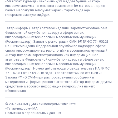
«Матбугат турында» законының 23 маддәсе буенча, «Татар-
информ» мәгълүмат агентлыгы язмаларын һәм материалларын
башка массакүләм мәгълүмат чарасы таратканда аңа
гиперсылтама кую мәҗбүри.
Татар-информ (Татар) сетевое издание, зарегистрированное в
Федеральной службе по надзору в сфере связи,
информационных технологий и массовых коммуникаций
(Роскомнадзор). Запись о регистрации СМИ ЭЛ № ФС 77 - 90202
07.10.2025 выдано Федеральной службой по надзору в сфере
связи, информационных технологий и массовых коммуникаций.
«Татар-информ» зарегистрировано как информационное
агентство в Федеральной службе по надзору в сфере связи,
информационных технологий и массовых коммуникаций
(Роскомнадзор). Номер действующего свидетельства ИА № ФС
77 – 67031 от 15.09.2016 года. В соответствии со статьей 23
Закона РФ «О СМИ» при распространении сообщений и
материалов информационного агентства «Татар-информ» другим
средством массовой информации гиперссылка на него
обязательна.
© 2026 «ТАТМЕДИА» акционерлык җәмгыяте
«Татар-информ» МА
Политика о персональных данных