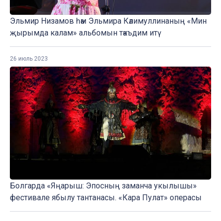
Эльмир Низамов һәм Эльмира Кәлимуллинаның «Мин
җырымда калам» альбомын тәкъдим итү
26 июль 2023
Болгарда «Яңарыш: Эпосның заманча укылышы»
фестивале ябылу тантанасы. «Кара Пулат» операсы