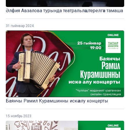
Әлфия Авзалова турында театральләштерелгән тамаша
31 гыйнвар 2024
Баянчы Рамил Курамшинны искә алу концерты
15 ноябрь 2023