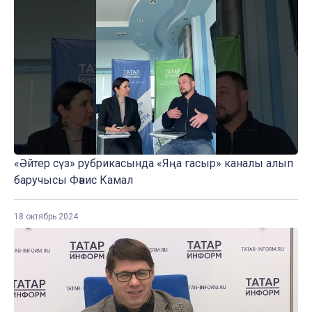
«Әйтер сүз» рубрикасында «Яңа гасыр» каналы алып
баручысы Фәнис Камал
18 октябрь 2024