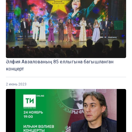
Әлфия Авзалованың 85 еллыгына багышланган
концерт
2 июнь 2023