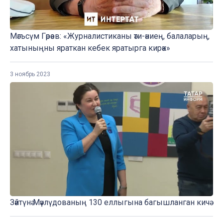
Мәгъсүм Гәрәев: «Журналистиканы әти-әниең, балаларың,
хатыныңны яраткан кебек яратырга кирәк»
3 ноябрь 2023
Зәйтүнә Мәүлүдованың 130 еллыгына багышланган кичә