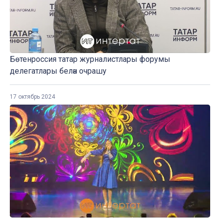
Бөтенроссия татар журналистлары форумы
делегатлары белән очрашу
17 октябрь 2024