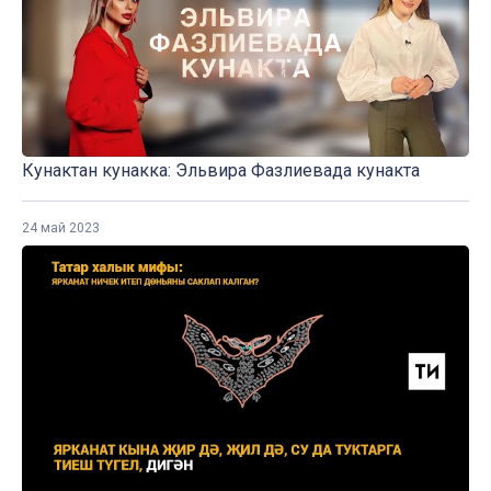
Кунактан кунакка: Эльвира Фазлиевада кунакта
24 май 2023