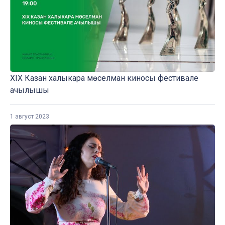
XIX Казан халыкара мөселман киносы фестивале
ачылышы
1 август 2023