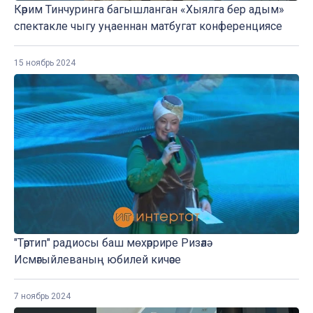
Кәрим Тинчуринга багышланган «Хыялга бер адым»
спектакле чыгу уңаеннан матбугат конференциясе
15 ноябрь 2024
"Тәртип" радиосы баш мөхәррире Ризәлә
Исмәгыйлеваның юбилей кичәсе
7 ноябрь 2024