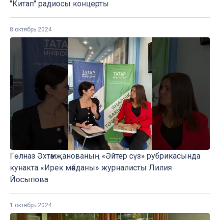
"Китап" радиосы концерты
8 октябрь 2024
Гөлназ Әхтәмҗанованың «Әйтер сүз» рубрикасында
кунакта «Ирек мәйданы» журналисты Лилия
Йосыпова
1 октябрь 2024