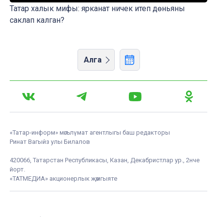
Татар халык мифы: ярканат ничек итеп дөньяны
саклап калган?
Алга
«Татар-информ» мәгълүмат агентлыгы баш редакторы
Ринат Вагыйз улы Билалов
420066, Татарстан Республикасы, Казан, Декабристлар ур., 2нче
йорт.
«ТАТМЕДИА» акционерлык җәмгыяте