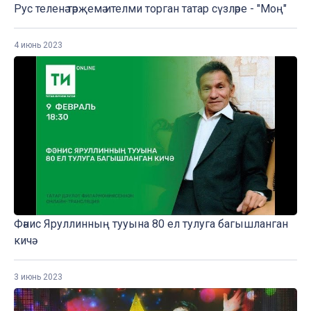
Рус теленә тәрҗемә ителми торган татар сүзләре - "Моң"
4 июнь 2023
Фәнис Яруллинның тууына 80 ел тулуга багышланган
кичә
3 июнь 2023