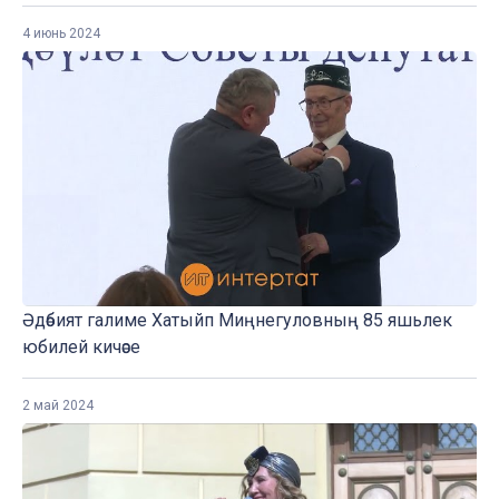
4 июнь 2024
Әдәбият галиме Хатыйп Миңнегуловның 85 яшьлек
юбилей кичәсе
2 май 2024