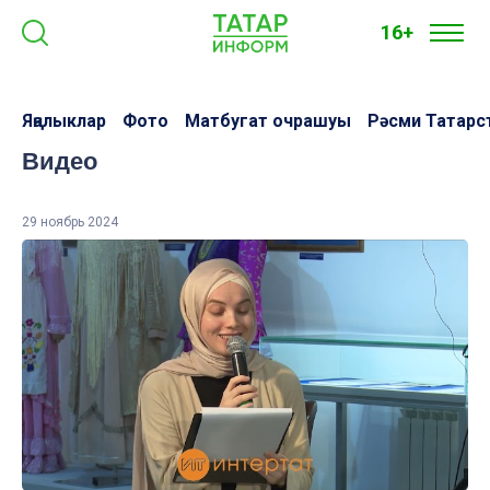
16+
Яңалыклар
Фото
Матбугат очрашуы
Рәсми Татарс
Видео
29 ноябрь 2024