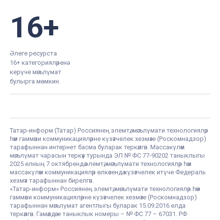
16+
Әлеге ресурста
16+ категорияләренә
керүче мәгълүмат
булырга мөмкин.
Татар-информ (Татар) Россиянең элемтә, мәгълүмати технологияләр
һәм гаммәви коммуникацияләрне күзәтчелек хезмәте (Роскомнадзор)
тарафыннан интернет басма буларак теркәлгән. Массакүләм
мәгълүмат чарасын теркәү турында ЭЛ № ФС 77-90202 таныклыгы
2025 елның 7 октябрендә элемтә, мәгълүмати технологияләр һәм
массакүләм коммуникацияләр өлкәсендә күзәтчелек итүче Федераль
хезмәт тарафыннан бирелгән.
«Татар-информ» Россиянең элемтә, мәгълүмати технологияләр һәм
гаммәви коммуникацияләрне күзәтчелек хезмәте (Роскомнадзор)
тарафыннан мәгълүмат агентлыгы буларак 15.09.2016 елда
теркәлгән. Гамәлдәге таныклык номеры – № ФС 77 – 67031. РФ