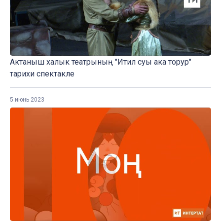
Актаныш халык театрының "Итил суы ака торур"
тарихи спектакле
5 июнь 2023