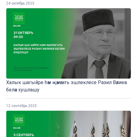
24 октябрь 2023
Халык шагыйре һәм җәмәгать эшлеклесе Разил Вәлиев
белән хушлашу
12 сентябрь 2023