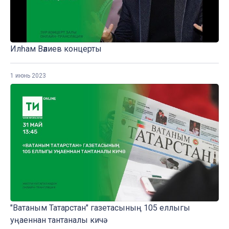
Илһам Вәлиев концерты
1 июнь 2023
"Ватаным Татарстан" газетасының 105 еллыгы
уңаеннан тантаналы кичә