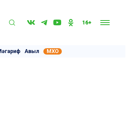
16+
Мәгариф
Авыл
МХО