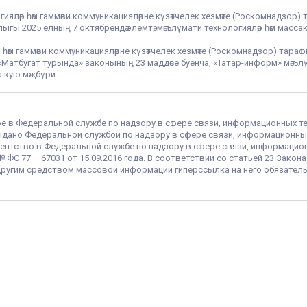
гияләр һәм гаммәви коммуникацияләрне күзәтчелек хезмәте (Роскомнадзор) 
гы 2025 елның 7 октябрендә элемтә, мәгълүмати технологияләр һәм массак
 һәм гаммәви коммуникацияләрне күзәтчелек хезмәте (Роскомнадзор) тара
РФ «Матбугат турында» законының 23 маддәсе буенча, «Татар-информ» мә
 кую мәҗбүри.
ое в Федеральной службе по надзору в сфере связи, информационных т
 выдано Федеральной службой по надзору в сфере связи, информационны
ентство в Федеральной службе по надзору в сфере связи, информацио
С 77 – 67031 от 15.09.2016 года. В соответствии со статьей 23 Закон
ругим средством массовой информации гиперссылка на него обязатель