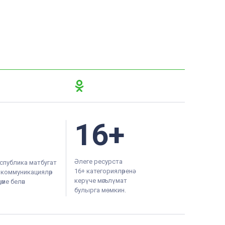
16+
Әлеге ресурста
спублика матбугат
16+ категорияләренә
м коммуникацияләр
керүче мәгълүмат
ме белән
булырга мөмкин.