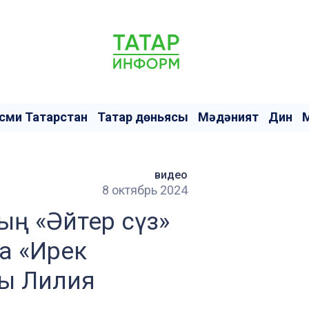
сми Татарстан
Татар дөньясы
Мәдәният
Дин
видео
8 октябрь 2024
ың «Әйтер сүз»
а «Ирек
ы Лилия