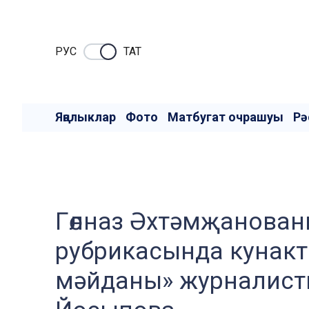
РУC
ТАТ
Яңалыклар
Фото
Матбугат очрашуы
Рә
Гөлназ Әхтәмҗанован
рубрикасында кунакт
мәйданы» журналист