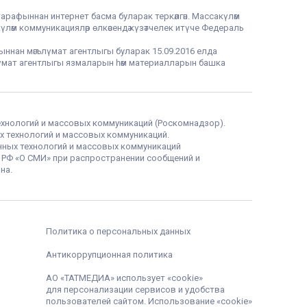
тарафыннан интернет басма буларак теркәлгән. Массакүләм
үләм коммуникацияләр өлкәсендә күзәтчелек итүче Федераль
фыннан мәгълүмат агентлыгы буларак 15.09.2016 елда
гълүмат агентлыгы язмаларын һәм материалларын башка
ехнологий и массовых коммуникаций (Роскомнадзор).
х технологий и массовых коммуникаций.
нных технологий и массовых коммуникаций
а РФ «О СМИ» при распространении сообщений и
на.
Политика о персональных данных
Антикоррупционная политика
АО «ТАТМЕДИА» использует «cookie»
для персонализации сервисов и удобства
пользователей сайтом. Использование «cookie»