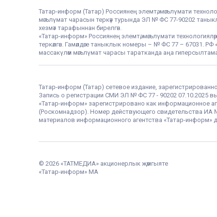
Татар-информ (Татар) Россиянең элемтә, мәгълүмати техноло
мәгълүмат чарасын теркәү турында ЭЛ № ФС 77-90202 таныклы
хезмәт тарафыннан бирелгән.
«Татар-информ» Россиянең элемтә, мәгълүмати технологияләр
теркәлгән. Гамәлдәге таныклык номеры – № ФС 77 – 67031. 
массакүләм мәгълүмат чарасы таратканда аңа гиперсылтама
Татар-информ (Татар) сетевое издание, зарегистрированн
Запись о регистрации СМИ ЭЛ № ФС 77 - 90202 07.10.2025
«Татар-информ» зарегистрировано как информационное аг
(Роскомнадзор). Номер действующего свидетельства ИА № Ф
материалов информационного агентства «Татар-информ» д
© 2026 «ТАТМЕДИА» акционерлык җәмгыяте
«Татар-информ» МА