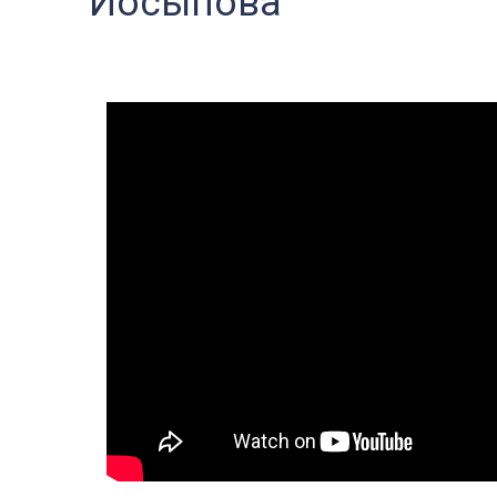
Йосыпова