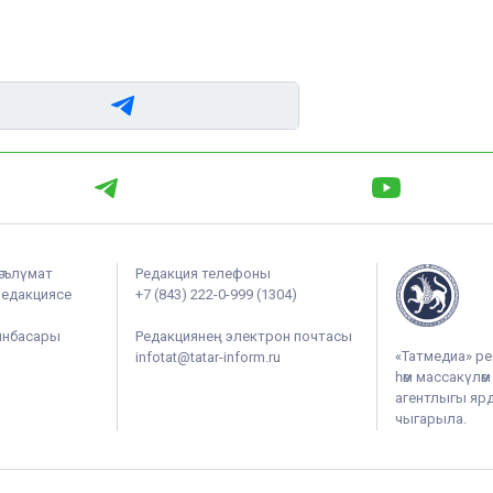
әгълүмат
Редакция телефоны
редакциясе
+7 (843) 222-0-999 (1304)
ынбасары
Редакциянең электрон почтасы
«Татмедиа» ре
infotat@tatar-inform.ru
һәм массакүлә
агентлыгы ярдә
чыгарыла.