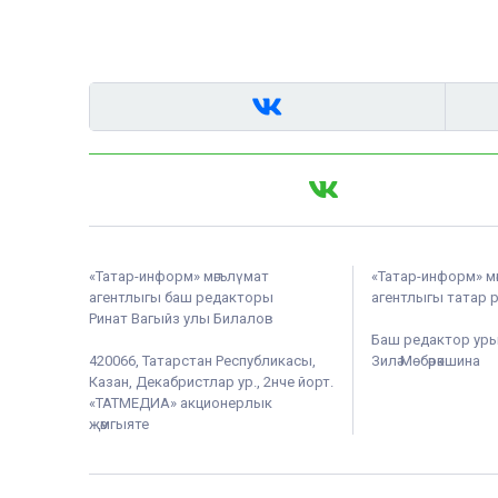
«Татар-информ» мәгълүмат
«Татар-информ» м
агентлыгы баш редакторы
агентлыгы татар 
Ринат Вагыйз улы Билалов
Баш редактор ур
420066, Татарстан Республикасы,
Зилә Мөбәрәкшина
Казан, Декабристлар ур., 2нче йорт.
«ТАТМЕДИА» акционерлык
җәмгыяте