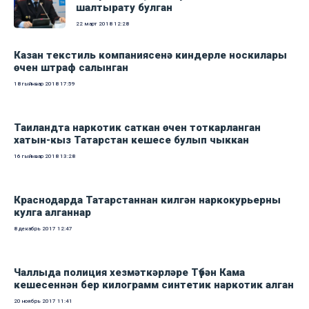
шалтырату булган
22 март 2018
12:28
Казан текстиль компаниясенә киндерле носкилары
өчен штраф салынган
18 гыйнвар 2018
17:59
Таиландта наркотик саткан өчен тоткарланган
хатын-кыз Татарстан кешесе булып чыккан
16 гыйнвар 2018
13:28
Краснодарда Татарстаннан килгән наркокурьерны
кулга алганнар
8 декабрь 2017
12:47
Чаллыда полиция хезмәткәрләре Түбән Кама
кешесеннән бер килограмм синтетик наркотик алган
20 ноябрь 2017
11:41