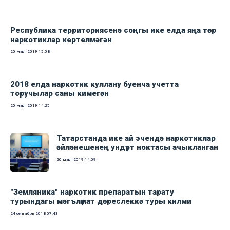
Республика территориясенә соңгы ике елда яңа төр
наркотиклар кертелмәгән
20 март 2019
15:08
2018 елда наркотик куллану буенча учетта
торучылар саны кимегән
20 март 2019
14:25
Татарстанда ике ай эчендә наркотиклар
әйләнешенең ундүрт ноктасы ачыкланган
20 март 2019
14:09
"Земляника" наркотик препаратын тарату
турындагы мәгълүмат дөреслеккә туры килми
24 сентябрь 2018
07:43