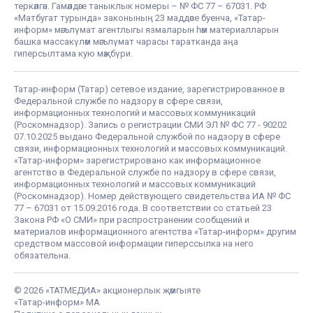
теркәлгән. Гамәлдәге таныклык номеры – № ФС 77 – 67031. РФ
«Матбугат турында» законының 23 маддәсе буенча, «Татар-
информ» мәгълүмат агентлыгы язмаларын һәм материалларын
башка массакүләм мәгълүмат чарасы таратканда аңа
гиперсылтама кую мәҗбүри.
Татар-информ (Татар) сетевое издание, зарегистрированное в
Федеральной службе по надзору в сфере связи,
информационных технологий и массовых коммуникаций
(Роскомнадзор). Запись о регистрации СМИ ЭЛ № ФС 77 - 90202
07.10.2025 выдано Федеральной службой по надзору в сфере
связи, информационных технологий и массовых коммуникаций.
«Татар-информ» зарегистрировано как информационное
агентство в Федеральной службе по надзору в сфере связи,
информационных технологий и массовых коммуникаций
(Роскомнадзор). Номер действующего свидетельства ИА № ФС
77 – 67031 от 15.09.2016 года. В соответствии со статьей 23
Закона РФ «О СМИ» при распространении сообщений и
материалов информационного агентства «Татар-информ» другим
средством массовой информации гиперссылка на него
обязательна.
© 2026 «ТАТМЕДИА» акционерлык җәмгыяте
«Татар-информ» МА