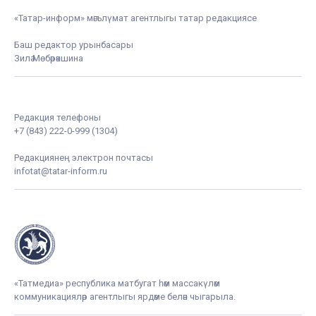
«Татар-информ» мәгълүмат агентлыгы татар редакциясе
Баш редактор урынбасары
Зилә Мөбәрәкшина
Редакция телефоны
+7 (843) 222-0-999 (1304)
Редакциянең электрон почтасы
infotat@tatar-inform.ru
«Татмедиа» республика матбугат һәм массакүләм
коммуникацияләр агентлыгы ярдәме белән чыгарыла.