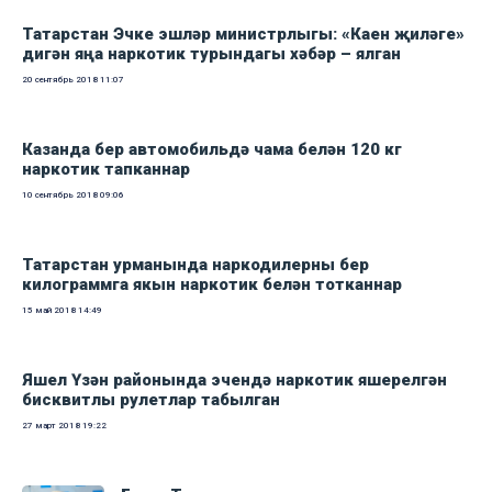
Татарстан Эчке эшләр министрлыгы: «Каен җиләге»
дигән яңа наркотик турындагы хәбәр – ялган
20 сентябрь 2018
11:07
Казанда бер автомобильдә чама белән 120 кг
наркотик тапканнар
10 сентябрь 2018
09:06
Татарстан урманында наркодилерны бер
килограммга якын наркотик белән тотканнар
15 май 2018
14:49
Яшел Үзән районында эчендә наркотик яшерелгән
бисквитлы рулетлар табылган
27 март 2018
19:22