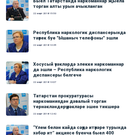
Быел Татарстанда наркоманнар җыела
торган алты урын ачыкланган
22 март 2018
15:53
Республика наркологик диспансерында
тәүлек буе "Ышаныч телефоны" эшли
22 март 2018
13:39
Хосусый үзәкләрдә элекке наркоманнар
да эшли – Республика наркологик
диспансеры белгече
22 март 2018
13:07
Татарстан прокуратурасы
наркоманиядән дәвалый торган
тернәкләндерү үзәкләре эшен тикшерә
22 март 2018
12:42
“Үлем белән кайда сәүдә итүләре турында
хәбәр ит” акциясе буенча быел 400