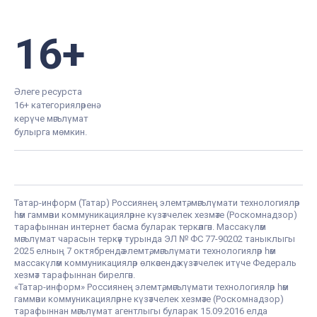
16+
Әлеге ресурста
16+ категорияләренә
керүче мәгълүмат
булырга мөмкин.
Татар-информ (Татар) Россиянең элемтә, мәгълүмати технологияләр
һәм гаммәви коммуникацияләрне күзәтчелек хезмәте (Роскомнадзор)
тарафыннан интернет басма буларак теркәлгән. Массакүләм
мәгълүмат чарасын теркәү турында ЭЛ № ФС 77-90202 таныклыгы
2025 елның 7 октябрендә элемтә, мәгълүмати технологияләр һәм
массакүләм коммуникацияләр өлкәсендә күзәтчелек итүче Федераль
хезмәт тарафыннан бирелгән.
«Татар-информ» Россиянең элемтә, мәгълүмати технологияләр һәм
гаммәви коммуникацияләрне күзәтчелек хезмәте (Роскомнадзор)
тарафыннан мәгълүмат агентлыгы буларак 15.09.2016 елда