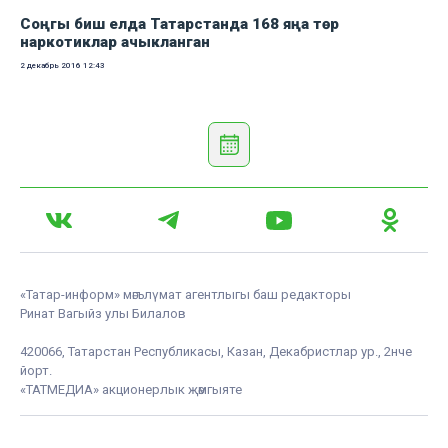
Соңгы биш елда Татарстанда 168 яңа төр
наркотиклар ачыкланган
2 декабрь 2016
12:43
«Татар-информ» мәгълүмат агентлыгы баш редакторы
Ринат Вагыйз улы Билалов
420066, Татарстан Республикасы, Казан, Декабристлар ур., 2нче
йорт.
«ТАТМЕДИА» акционерлык җәмгыяте