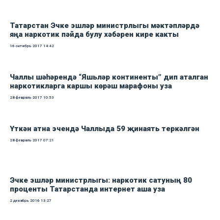
Татарстан Эчке эшләр министрлыгы мәктәпләрдә
яңа наркотик пәйда булу хәбәрен кире какты
16 октябрь 2017
14:42
Чаллы шәһәрендә “Яшьләр континенты” дип аталган
наркотикларга каршы көрәш марафоны уза
28 февраль 2017
10:53
Үткән атна эчендә Чаллыда 59 җинаять теркәлгән
28 февраль 2017
07:21
Эчке эшләр министрлыгы: наркотик сатуның 80
проценты Татарстанда интернет аша уза
2 декабрь 2016
13:27