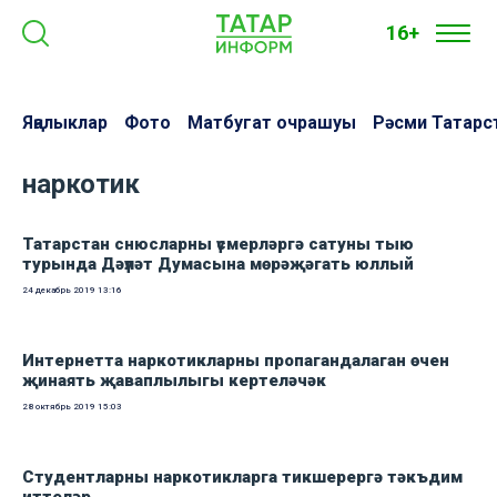
16+
Яңалыклар
Фото
Матбугат очрашуы
Рәсми Татарс
наркотик
Татарстан снюсларны үсмерләргә сатуны тыю
турында Дәүләт Думасына мөрәҗәгать юллый
24 декабрь 2019
13:16
Интернетта наркотикларны пропагандалаган өчен
җинаять җаваплылыгы кертеләчәк
28 октябрь 2019
15:03
Студентларны наркотикларга тикшерергә тәкъдим