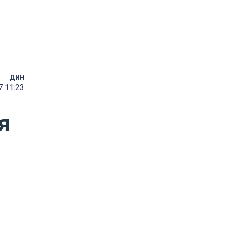
дин
7 11:23
я