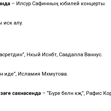
ында
– Илсур Сафинның юбилей концерты.
искә алу.
сретдин”, Нәкый Исәнбәт, Саадалла Ваннус.
ән иде”, Исламия Мәхмүтова.
үзәге сәхнәсендә
– “Бүре белән кәҗә”, Рафис Ко