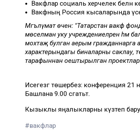
Вакфлар социаль хәерчелек белән кө
Вакфның Россия кысаларында ү
Мәгълүмат өчен: "Татарстан вакф фо
мөселман уку учреждениеләренә һәм ба
мохтаҗ булган аерым гражданнарга адре
характерындагы биналарны саклау, тө
тарафыннан оештырылган проектларн
Исегезгә төшерәбез: конференция 21 н
Башлана 9.00 сәгатьтә.
Кызыклы яңалыкларны күзәтеп бар
#вакфлар