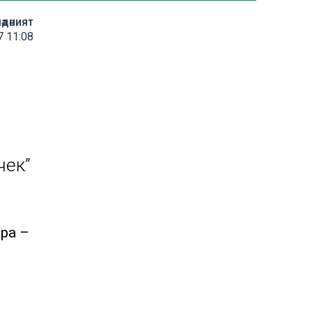
әдәният
7 11:08
чек”
ера –