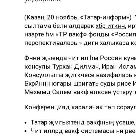
(Казан, 20 ноябрь, «Татар-информ»). 
сылтама белән алдарак
хәбәр иткәнчә
, и
нәзарәте һәм «ТР вакф» фонды «Россия
перспективалары» дигән халыкара ко
Фәнни җыенда чит ил һәм Россия ку
консулы Турхан Дилмач, Иран Исла
Консуллыгы җитәкчесе вазифаларын
Бәхрәйннән югары шәригать суды рәис
Мөхәммәд Салем вакф өлкәсен үстерү т
Конференциядә каралачак төп сорау
Татар җәмгыятендә вакфның үсеше, 
Чит илләрдә вакф системасы ни рә