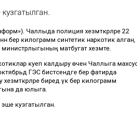
 кузгатылган.
информ»). Чаллыда полиция хезмәткәрләре 22
нән бер килограмм синтетик наркотик алган,
ләр министрлыгының матбугат хезмәте.
отиклар куеп калдыру өчен Чаллыга махсу
тябрьдә ГЭС бистәсендәге бер фатирда
 хезмәткәрләре биредә үк бер килограмм
гына да юлыга.
 эше кузгатылган.