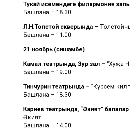
Тукай исемендәге филармония зал
Башлана – 18.30
Л.Н.Толстой скверында
– Толстойны 
Башлана – 11.00
21 ноябрь (сишәмбе)
Камал театрында, Зур зал
– “Хуҗа На
Башлана – 19.00
Тинчурин театрында
– “Күрәсем килг
Башлана – 18.30
Кариев театрында, “Әкият” балалар 
Әкият.
Башлана – 14.00