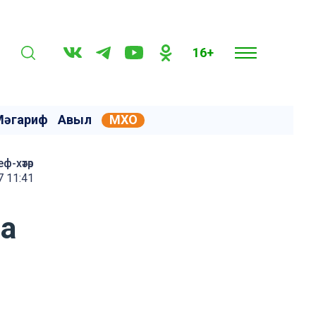
16+
Мәгариф
Авыл
МХО
еф-хәтәр
7 11:41
ма