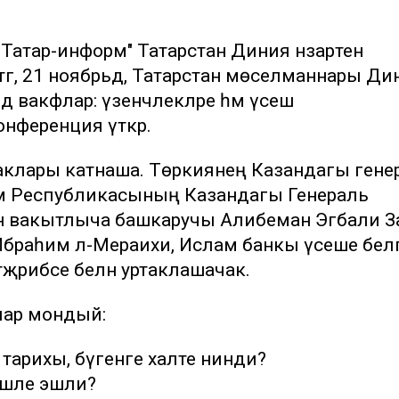
"Татар-информ" Татарстан Диния нәзарәтенә
ртәгә, 21 ноябрьдә, Татарстан мөселманнары Ди
дә вакфлар: үзенчәлекләре һәм үсеш
нференция үткәрә.
наклары катнаша. Төркиянең Казандагы гене
м Республикасының Казандагы Генераль
 вакытлыча башкаручы Алибеман Эгбали За
е Ибраһим әл-Мераихи, Ислам банкы үсеше бел
әҗрибәсе белән уртаклашачак.
лар мондый:
тарихы, бүгенге халәте нинди?
вешле эшли?