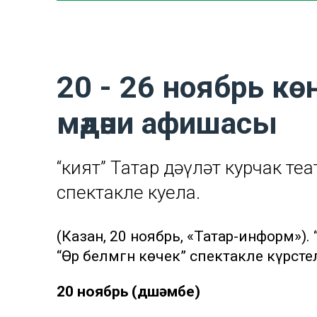
20 - 26 ноябрь кө
мәдәни афишасы
“Әкият” Татар дәүләт курчак т
спектакле куела.
(Казан, 20 ноябрь, «Татар-информ»). 
“Өрә белмәгән көчек” спектакле күрсәтел
20 ноябрь (дүшәмбе)