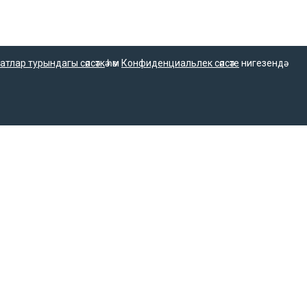
атлар турындагы сәясәткә
һәм
Конфиденциальлек сәясәте
нигезендә
.