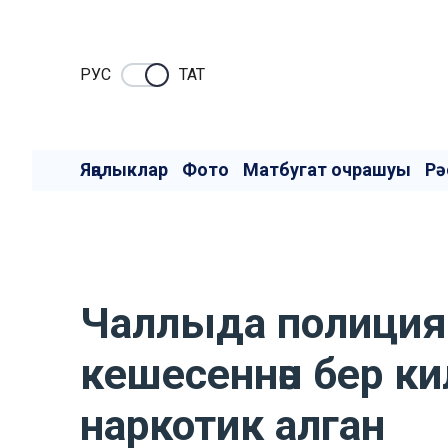
РУC
ТАТ
Яңалыклар
Фото
Матбугат очрашуы
Рә
Чаллыда полиция х
кешесеннән бер к
наркотик алган