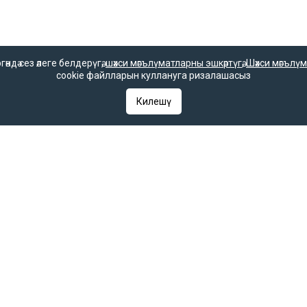
и кияүләре”, Туфан Миңнуллин.
дә сез әлеге белдерүгә,
шәхси мәгълүматларны эшкәртүгә
,
Шәхси мәгълүм
cookie файлларын куллануга ризалашасыз
Килешү
, кызлар!”, Шамил Фәрхетдин.
ында
– Айдар Фәйзрахманов җырларыннан
үзәге сәхнәсендә
– “Убыр шоу”, З.Хөснуллина