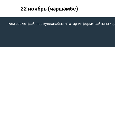
22 ноябрь (чәршәмбе)
Камал театрында, Зур зал
– “Гөргөр
Без cookie-файллар кулланабыз. «Татар-информ» сайтына кергән
Башлана – 19.00
Тинчурин театрында
– “Бәйрәм белән
Башлана – 18.30
Тукай исемендәге филармония зал
концерт.
Башлана – 18.30
Кариев театрында, “Әкият” балалар 
Әкият.
Башлана – 14.00