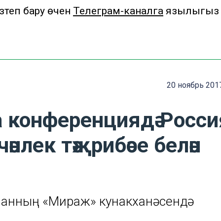
теп бару өчен
Телеграм-каналга
язылыгыз
20 ноябрь 201
 конференциядә Росси
лек тәҗрибәсе белән
занның «Мираж» кунакханәсендә