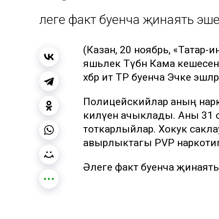
Әлеге факт буенча җинаять эше
(Казан, 20 ноябрь, «Татар-
яшьлек Түбән Кама кешесен
хәбәр итә ТР буенча Эчке эш
Полицейскийлар аның нарк
килүен ачыклады. Аны 31 ок
тоткарлыйлар. Хокук саклау
авырлыктагы PVP наркоти
Әлеге факт буенча җинаять