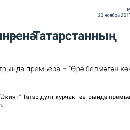
м
20 ноябрь 201
ннәренә Татарстанның
еатрында премьера – “Өрә белмәгән кө
“Әкият” Татар дәүләт курчак театрында премь
ә.