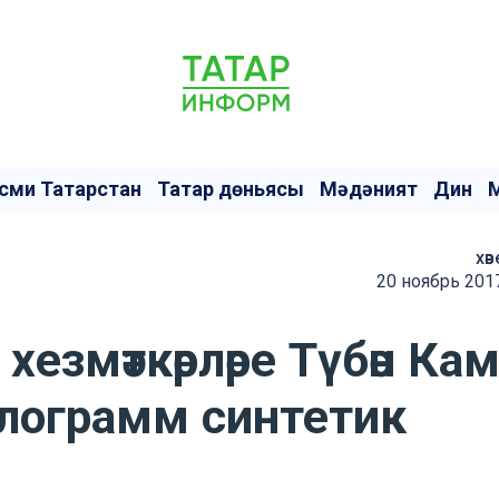
сми Татарстан
Татар дөньясы
Мәдәният
Дин
хәв
20 ноябрь 201
езмәткәрләре Түбән Ка
илограмм синтетик