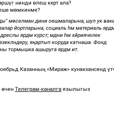
рәшүгә нинди өлеш кертә ала?
сеше мөмкинме?
нды"
мөселман дини оешмаларына, шул ук вак
лалар йортларына, социаль һәм материаль ярдәм
слы ярдәм күрсәтә; мәдәни һәм хәйриячелек
зекләндерү, яңартып коруда катнаша. Фонд
ы тормышка ашыруга ярдәм итә.
оябрьдә Казанның «Мираж» кунакханәсендә үтәч
у өчен
Телеграм-каналга
язылыгыз