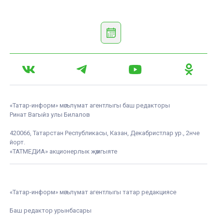
«Татар-информ» мәгълүмат агентлыгы баш редакторы
Ринат Вагыйз улы Билалов
420066, Татарстан Республикасы, Казан, Декабристлар ур., 2нче
йорт.
«ТАТМЕДИА» акционерлык җәмгыяте
«Татар-информ» мәгълүмат агентлыгы татар редакциясе
Баш редактор урынбасары