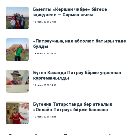
Быелгы «Керәшен чибәре» бәйгесе
җиңүчесе — Сарман кызы
18 июль 2021
07:15
«Питрау»ның ике абсолют батыры тәкәле
булды
18 июль 2021
06:54
Бүген Казанда Питрау бәйрәме уңаеннан
күргәзмә ачылды
12 июль 2021
14:15
Бүгеннән Татарстанда бер атналык
«Онлайн Питрау» бәйрәме башлана
12 июль 2021
13:56