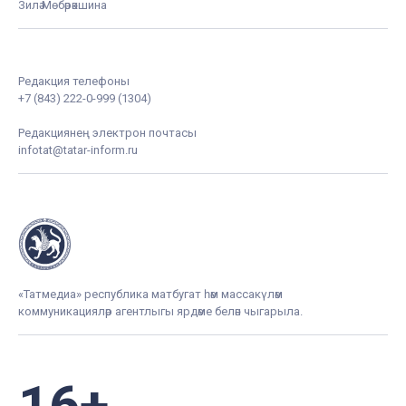
Зилә Мөбәрәкшина
Редакция телефоны
+7 (843) 222-0-999 (1304)
Редакциянең электрон почтасы
infotat@tatar-inform.ru
«Татмедиа» республика матбугат һәм массакүләм
коммуникацияләр агентлыгы ярдәме белән чыгарыла.
16+