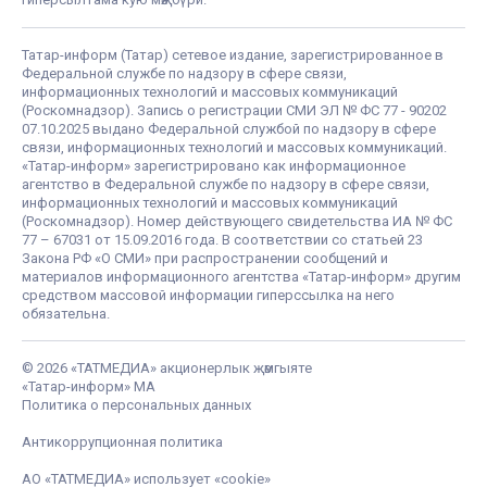
Татар-информ (Татар) сетевое издание, зарегистрированное в
Федеральной службе по надзору в сфере связи,
информационных технологий и массовых коммуникаций
(Роскомнадзор). Запись о регистрации СМИ ЭЛ № ФС 77 - 90202
07.10.2025 выдано Федеральной службой по надзору в сфере
связи, информационных технологий и массовых коммуникаций.
«Татар-информ» зарегистрировано как информационное
агентство в Федеральной службе по надзору в сфере связи,
информационных технологий и массовых коммуникаций
(Роскомнадзор). Номер действующего свидетельства ИА № ФС
77 – 67031 от 15.09.2016 года. В соответствии со статьей 23
Закона РФ «О СМИ» при распространении сообщений и
материалов информационного агентства «Татар-информ» другим
средством массовой информации гиперссылка на него
обязательна.
© 2026 «ТАТМЕДИА» акционерлык җәмгыяте
«Татар-информ» МА
Политика о персональных данных
Антикоррупционная политика
АО «ТАТМЕДИА» использует «cookie»