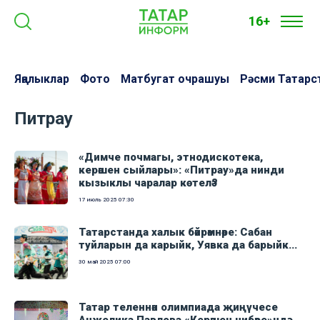
16+
Яңалыклар
Фото
Матбугат очрашуы
Рәсми Татарс
Питрау
«Димче почмагы, этнодискотека,
керәшен сыйлары»: «Питрау»да нинди
кызыклы чаралар көтелә?
17 июль 2025
07:30
Татарстанда халык бәйрәмнәре: Сабан
туйларын да карыйк, Уявка да барыйк...
30 май 2025
07:00
Татар теленнән олимпиада җиңүчесе