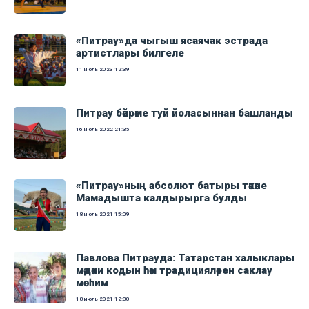
«Питрау»да чыгыш ясаячак эстрада
артистлары билгеле
11 июль 2023
12:39
Питрау бәйрәме туй йоласыннан башланды
16 июль 2022
21:35
«Питрау»ның абсолют батыры тәкәне
Мамадышта калдырырга булды
18 июль 2021
15:09
Павлова Питрауда: Татарстан халыклары
мәдәни кодын һәм традицияләрен саклау
мөһим
18 июль 2021
12:30