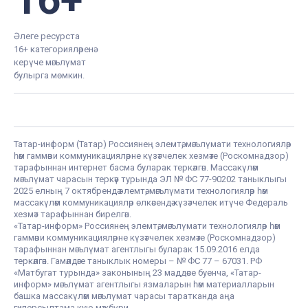
Әлеге ресурста
16+ категорияләренә
керүче мәгълүмат
булырга мөмкин.
Татар-информ (Татар) Россиянең элемтә, мәгълүмати технологияләр
һәм гаммәви коммуникацияләрне күзәтчелек хезмәте (Роскомнадзор)
тарафыннан интернет басма буларак теркәлгән. Массакүләм
мәгълүмат чарасын теркәү турында ЭЛ № ФС 77-90202 таныклыгы
2025 елның 7 октябрендә элемтә, мәгълүмати технологияләр һәм
массакүләм коммуникацияләр өлкәсендә күзәтчелек итүче Федераль
хезмәт тарафыннан бирелгән.
«Татар-информ» Россиянең элемтә, мәгълүмати технологияләр һәм
гаммәви коммуникацияләрне күзәтчелек хезмәте (Роскомнадзор)
тарафыннан мәгълүмат агентлыгы буларак 15.09.2016 елда
теркәлгән. Гамәлдәге таныклык номеры – № ФС 77 – 67031. РФ
«Матбугат турында» законының 23 маддәсе буенча, «Татар-
информ» мәгълүмат агентлыгы язмаларын һәм материалларын
башка массакүләм мәгълүмат чарасы таратканда аңа
гиперсылтама кую мәҗбүри.