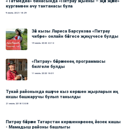
«Татмедиа» бинасында «Питрау җыены – җәй җәме»
күргәзмәсен ачу тантанасы була
9 июль 2021
16:29
Зәй кызы Лариса Барсукова «Питрау
чибәре» онлайн бәйгесе җиңүчесе булды
19 июль 2020
22:12
«Питрау» бәйрәменең программасы
билгеле булды
11 июль 2020
16:01
Тукай районында яшәүче кыз керәшен җырларын иң
яхшы башкаручы булып танылды
21 июль 2018
13:08
Питрау бәйрәме Татарстан керәшеннәренең йөзек кашы
- Мамадыш районы башлыгы