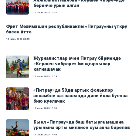
Анжелика Павлова «Керәшен чибәре»ндә
беренче урын алган
17 июль 2023
12:27
Фәрит Мөхәммәтшин республикакләм «Питрау»ны үткәрү
бәясен әйтте
15 июль 2023
20:55
Журналистлар өчен Питрау бәйрәмендә
«Керәшен чибәрләре» һәм җырчылар
катнашачак
13 июль 2023
12:04
«Питрау»да 50дән артык фольклор
ансамбле катнашында дини йола буенча
бию куелачак
11 июль 2023
16:20
Быел «Питрау»да баш батырга машина
урынына ярты миллион сум акча биреләчәк
11 июль 2023
14:46