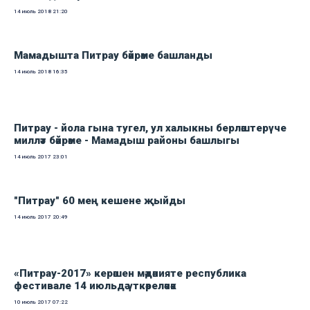
14 июль 2018
21:20
Мамадышта Питрау бәйрәме башланды
14 июль 2018
16:35
Питрау - йола гына тугел, ул халыкны берләштерүче
милләт бәйрәме - Мамадыш районы башлыгы
14 июль 2017
23:01
"Питрау" 60 мең кешене җыйды
14 июль 2017
20:49
«Питрау-2017» керәшен мәдәнияте республика
фестивале 14 июльдә үткәреләчәк
10 июль 2017
07:22