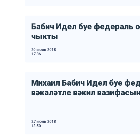
Бабич Идел буе федераль о
чыкты
20 июль 2018
17:36
Михаил Бабич Идел буе фе
вәкаләтле вәкил вазифасы
27 июнь 2018
13:50