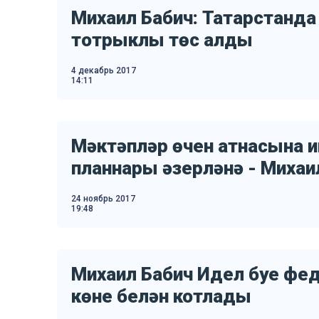
Михаил Бабич: Татарстанда
тотрыклы төс алды
4 декабрь 2017
14:11
Мәктәпләр өчен атнасына ик
планнары әзерләнә - Михаи
24 ноябрь 2017
19:48
Михаил Бабич Идел буе фе
көне белән котлады