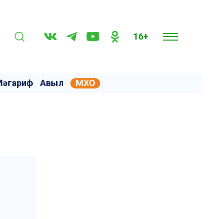
16+
Мәгариф
Авыл
МХО