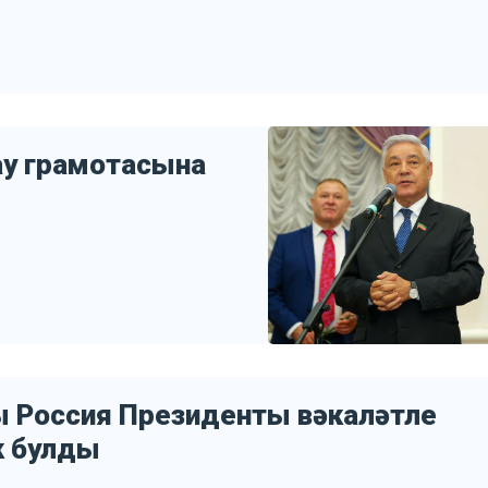
у грамотасына
ы Россия Президенты вәкаләтле
к булды