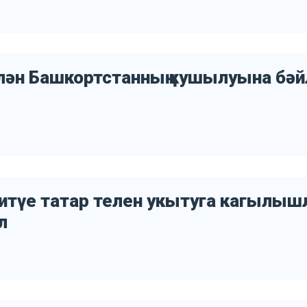
елән Башкортстанның кушылуына бәй
китүе татар телен укытуга кагылы
л