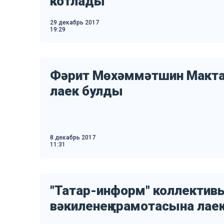
котлады
29 декабрь 2017
19:29
Фәрит Мөхәммәтшин Макта
лаек булды
8 декабрь 2017
11:31
"Татар-информ" коллектив
вәкиленең грамотасына лае