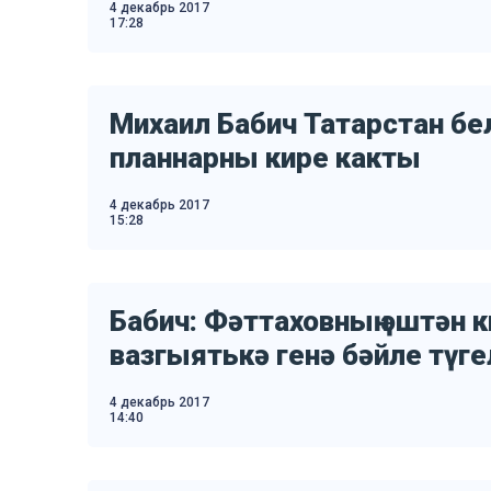
4 декабрь 2017
17:28
Михаил Бабич Татарстан б
планнарны кире какты
4 декабрь 2017
15:28
Бабич: Фәттаховның эштән 
вазгыятькә генә бәйле түге
4 декабрь 2017
14:40