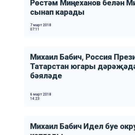
Рөстәм Миңнеханов белән М
сынап карады
7 март 2018
07:11
Михаил Бабич, Россия През
Татарстан югары дәрәҗәдә
бәяләде
6 март 2018
14:23
Михаил Бабич Идел буе окр