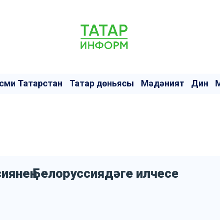
сми Татарстан
Татар дөньясы
Мәдәният
Дин
иянең Белоруссиядәге илчесе