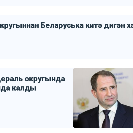
кругыннан Беларуська китә дигән х
дераль округында
нда калды