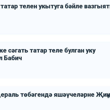
 татар телен укытуга бәйле вазгыят
е сәгать татар теле булган уку
л Бабич
дераль төбәгендә яшәүчеләрне Җиңү