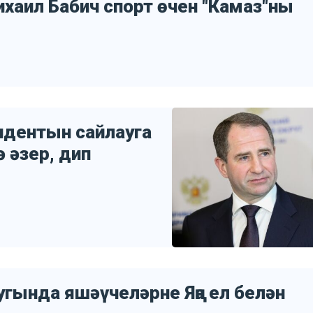
ихаил Бабич спорт өчен "Камаз"ны
идентын сайлауга
 әзер, дип
угында яшәүчеләрне Яңа ел белән