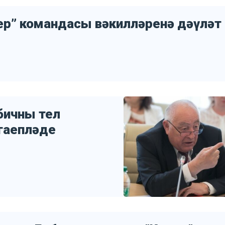
ер” командасы вәкилләренә дәүләт
бичны тел
гаепләде