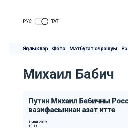
РУC
ТАТ
Яңалыклар
Фото
Матбугат очрашуы
Рә
Михаил Бабич
Путин Михаил Бабичны Росс
вазифасыннан азат итте
1 май 2019
10:11