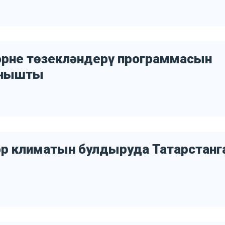
әрне төзекләндерү программасын
анышты
әр климатын булдыруда Татарстанг