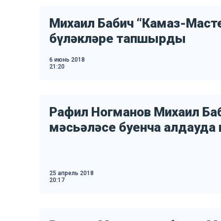
Михаил Бабич “Камаз-Маст
бүләкләре тапшырды
6 июнь 2018
21:20
Рафил Ногманов Михаил Ба
мәсьәләсе буенча алдауда 
25 апрель 2018
20:17