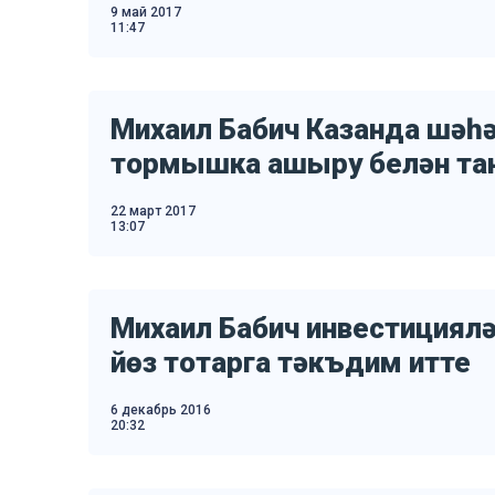
9 май 2017
11:47
Михаил Бабич Казанда шәһ
тормышка ашыру белән т
22 март 2017
13:07
Михаил Бабич инвестициял
йөз тотарга тәкъдим итте
6 декабрь 2016
20:32