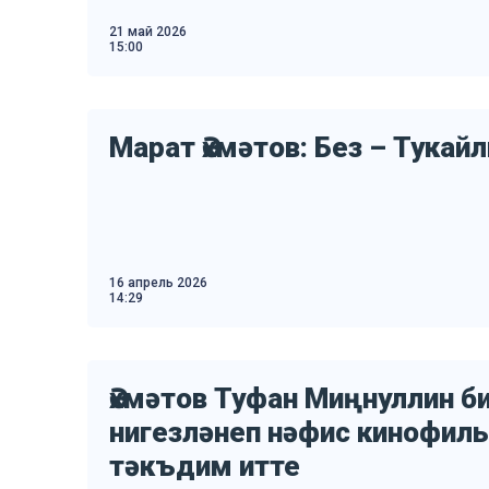
21 май 2026
15:00
Марат Әхмәтов: Без – Тукай
16 апрель 2026
14:29
Әхмәтов Туфан Миңнуллин б
нигезләнеп нәфис кинофил
тәкъдим итте