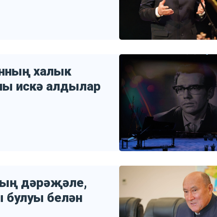
анның халык
ны искә алдылар
ның дәрәҗәле,
ы булуы белән