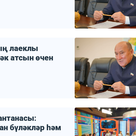
ың лаеклы
чәк атсын өчен
антанасы:
ан бүләкләр һәм