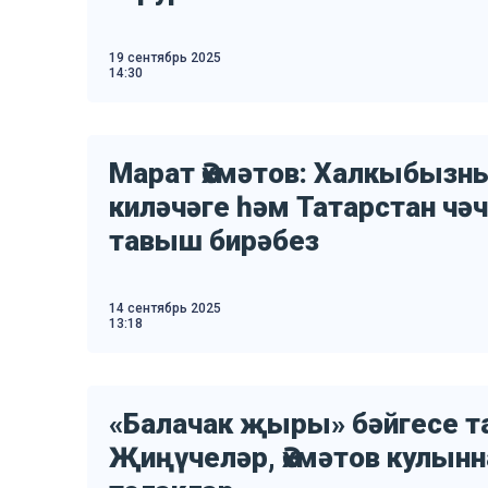
19 сентябрь 2025
14:30
Марат Әхмәтов: Халкыбызн
киләчәге һәм Татарстан чә
тавыш бирәбез
14 сентябрь 2025
13:18
«Балачак җыры» бәйгесе т
Җиңүчеләр, Әхмәтов кулынн