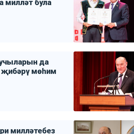
а милләт була
зучыларын да
п җибәрү мөһим
йри милләтебез