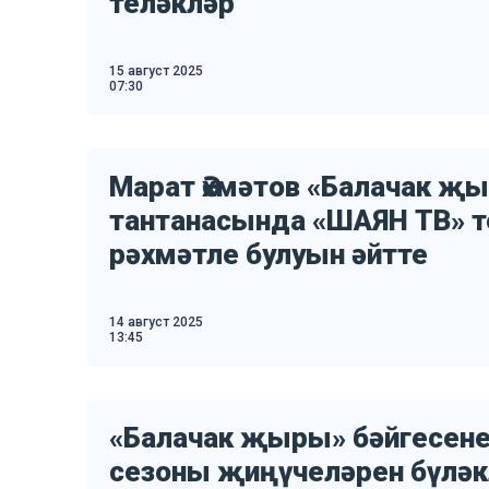
теләкләр
15 август 2025
07:30
Марат Әхмәтов «Балачак җ
тантанасында «ШАЯН ТВ» 
рәхмәтле булуын әйтте
14 август 2025
13:45
«Балачак җыры» бәйгесен
сезоны җиңүчеләрен бүлә