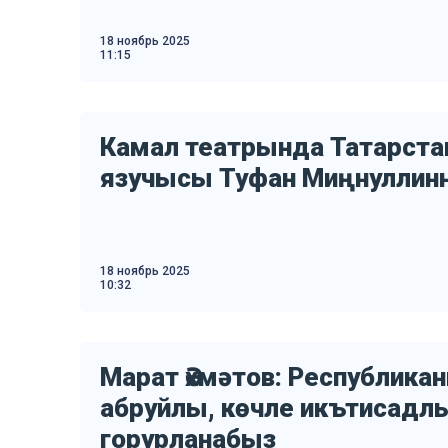
18 ноябрь 2025
11:15
Камал театрында Татарст
язучысы Туфан Миңнуллин
18 ноябрь 2025
10:32
Марат Әхмәтов: Республика
абруйлы, көчле икътисадл
горурланабыз