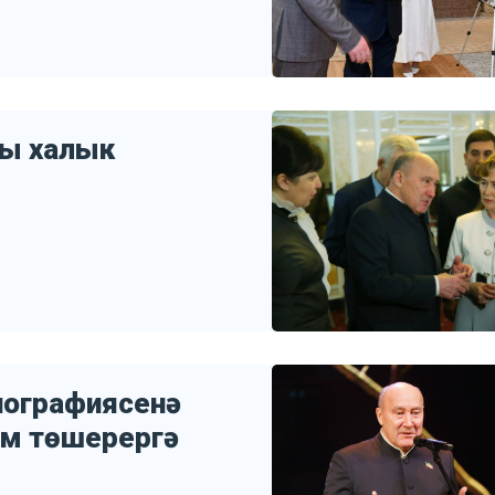
лы халык
иографиясенә
ьм төшерергә