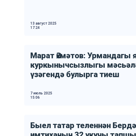
13 август 2025
17:24
Марат Әхмәтов: Урмандагы 
куркынычсызлыгы мәсьәлә
үзәгендә булырга тиеш
7 июль 2025
15:06
Быел татар теленнән Берд
имтиханын 32 укучы тапшы