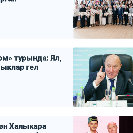
рм» турында: Ял,
лыклар гел
нән Халыкара