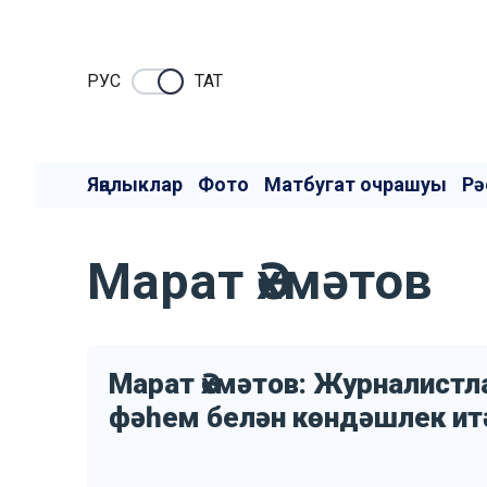
РУC
ТАТ
Яңалыклар
Фото
Матбугат очрашуы
Рә
Марат Әхмәтов
Марат Әхмәтов: Журналистл
фәһем белән көндәшлек ит