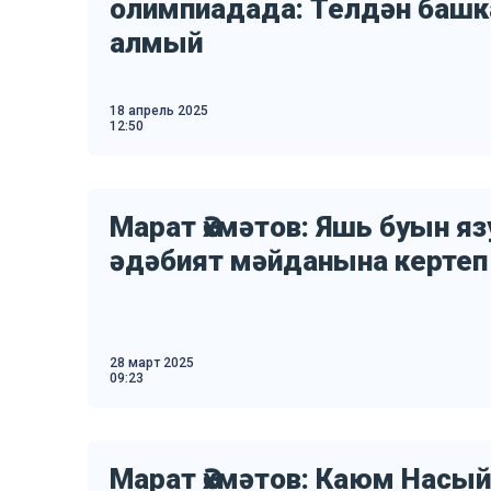
олимпиадада: Телдән башк
алмый
18 апрель 2025
12:50
Марат Әхмәтов: Яшь буын я
әдәбият мәйданына керте
28 март 2025
09:23
Марат Әхмәтов: Каюм Насы