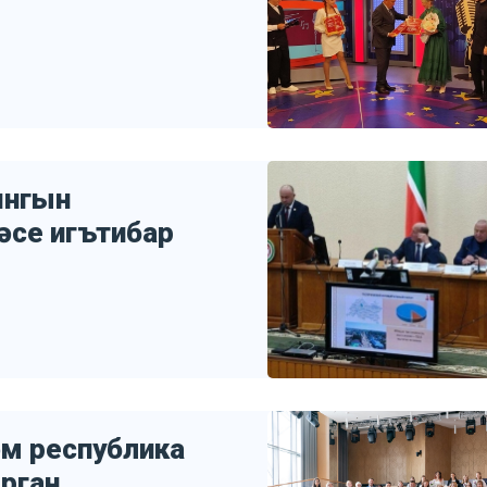
янгын
се игътибар
әм республика
рган