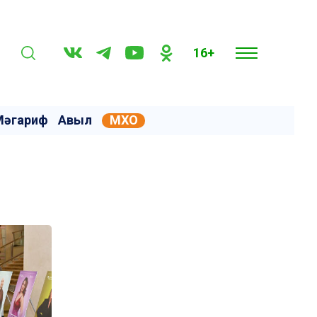
16+
Мәгариф
Авыл
МХО