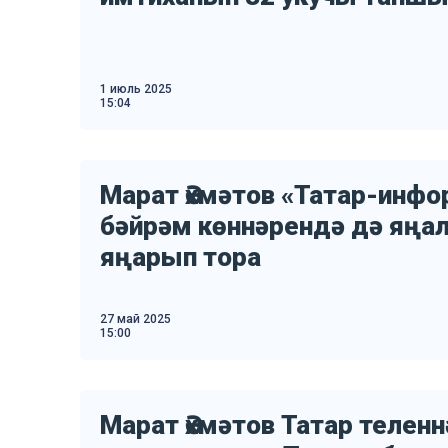
1 июль 2025
15:04
Марат Әхмәтов «Татар-инфо
бәйрәм көннәрендә дә яңа
яңарып тора
27 май 2025
15:00
Марат Әхмәтов Татар телен