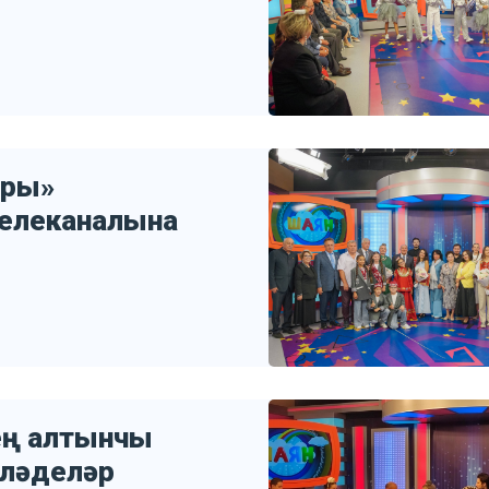
ыры»
телеканалына
ең алтынчы
кләделәр