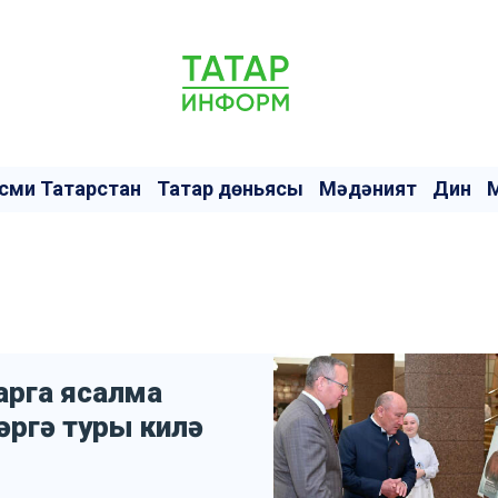
сми Татарстан
Татар дөньясы
Мәдәният
Дин
арга ясалма
әргә туры килә