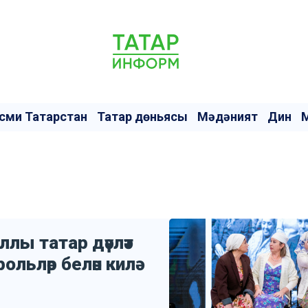
сми Татарстан
Татар дөньясы
Мәдәният
Дин
ллы татар дәүләт
льләр белән килә