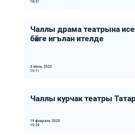
18:41
Чаллы драма театрына исе
бәйге игълан ителде
3 июнь 2020
15:11
Чаллы курчак театры Татар 
19 февраль 2020
10:29