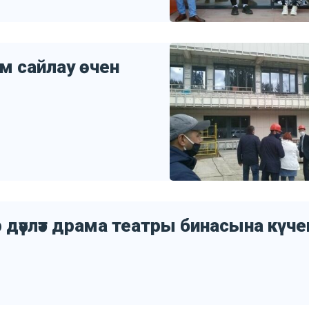
м сайлау өчен
дәүләт драма театры бинасына күченә