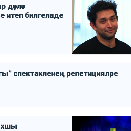
 дәүләт
е итеп билгеләнде
гы” спектакленең репетицияләре
 яхшы