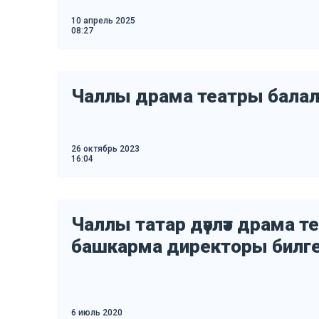
10 апрель 2025
08:27
Чаллы драма театры балалар
26 октябрь 2023
16:04
Чаллы татар дәүләт драма 
башкарма директоры билге
6 июль 2020