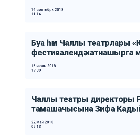
16 сентябрь 2018
11:14
Буа һәм Чаллы театрлары «К
фестивалендә катнашырга 
16 июль 2018
17:30
Чаллы театры директоры Р
тамашачысына Зифа Кадыйро
22 май 2018
09:13