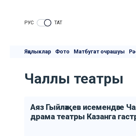
РУC
ТАТ
Яңалыклар
Фото
Матбугат очрашуы
Рә
Чаллы театры
Аяз Гыйләҗев исемендәге Ча
драма театры Казанга гастро