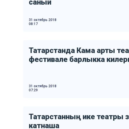
саный
31 октябрь 2018
08:17
Татарстанда Кама арты те
фестивале барлыкка килерг
31 октябрь 2018
07:29
Татарстанның ике театры 
катнаша