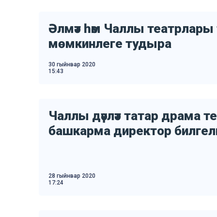
Әлмәт һәм Чаллы театрлары
мөмкинлеге тудыра
30 гыйнвар 2020
15:43
Чаллы дәүләт татар драма т
башкарма директор билгел
28 гыйнвар 2020
17:24