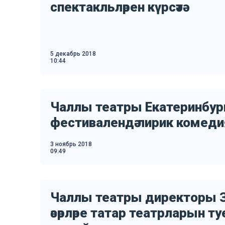
спектакльләрен күрсәтә
5 декабрь 2018
10:44
Чаллы театры Екатеринбург
фестивалендә лирик комедия 
3 ноябрь 2018
09:49
Чаллы театры директоры 
әсәрләре татар театрларын т