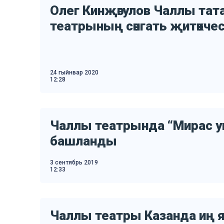
Олег Кинҗәгулов Чаллы татар
театрының сәнгать җитәкчес
24 гыйнвар 2020
12:28
Чаллы театрында “Мирас у
башланды
3 сентябрь 2019
12:33
Чаллы театры Казанда иң