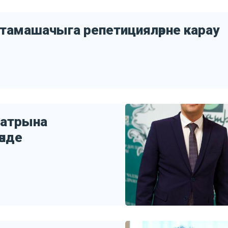
 тамашачыга репетицияләрне карау
еатрына
әнде