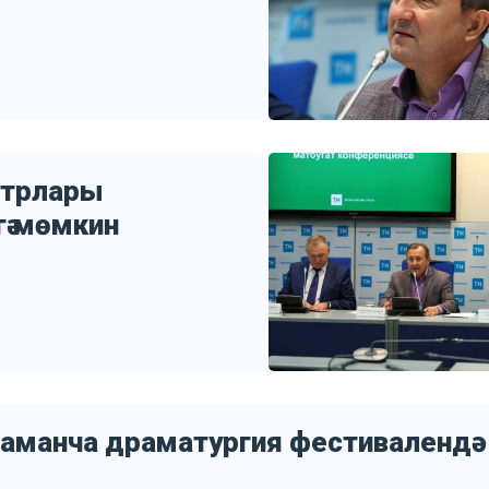
атрлары
ә мөмкин
заманча драматургия фестивалендә