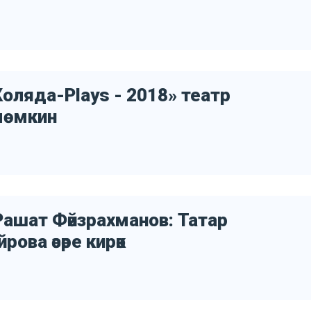
оляда-Plays - 2018» театр
мөмкин
ашат Фәйзрахманов: Татар
ва әсәре кирәк