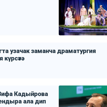
та узачак заманча драматургия
күрсәтә
Зифа Кадыйрова
уендыра ала дип