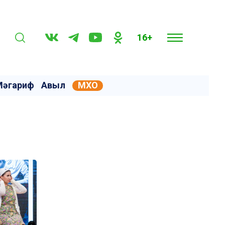
16+
Мәгариф
Авыл
МХО