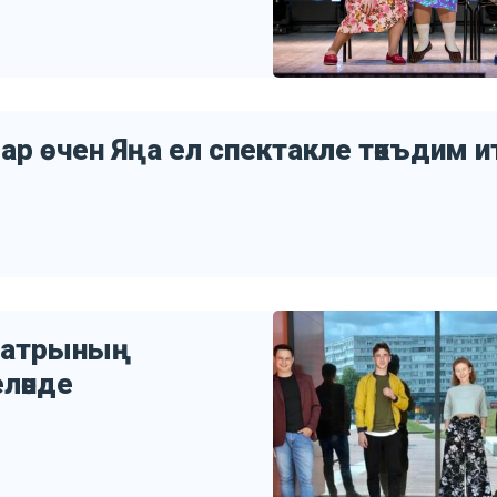
 өчен Яңа ел спектакле тәкъдим итә
театрының
ләнде