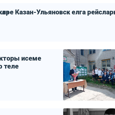
кәләре Казан-Ульяновск елга рейсла
екторы исеме
ар теле