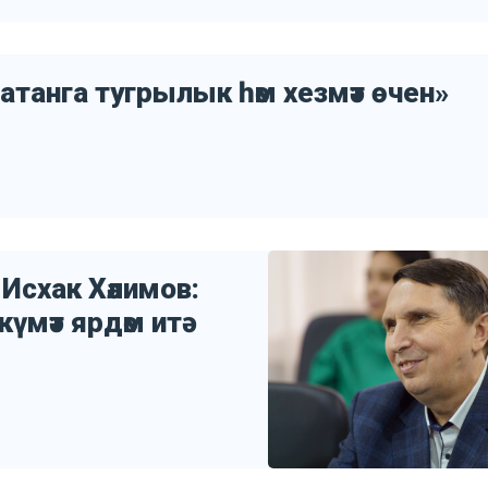
атанга тугрылык һәм хезмәт өчен»
Исхак Хәлимов:
мәт ярдәм итә