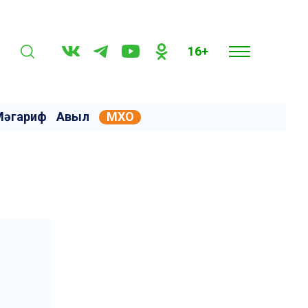
16+
Мәгариф
Авыл
МХО