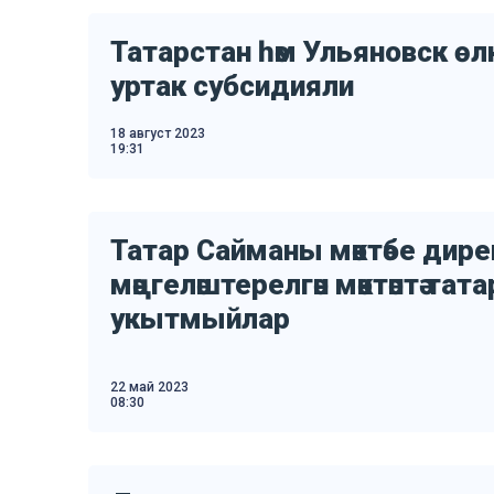
Татарстан һәм Ульяновск өл
уртак субсидияли
18 август 2023
19:31
Татар Сайманы мәктәбе дир
мәңгеләштерелгән мәктәптә тат
укытмыйлар
22 май 2023
08:30