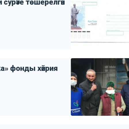
и сурәте төшерелгән
ка» фонды хәйрия