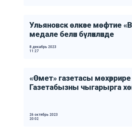
Ульяновск өлкәсе мөфтие «В
медале белән бүләкләнде
8 декабрь 2023
11:27
«Өмет» газетасы мөхәррире 
Газетабызны чыгарырга хөкү
26 октябрь 2023
20:02