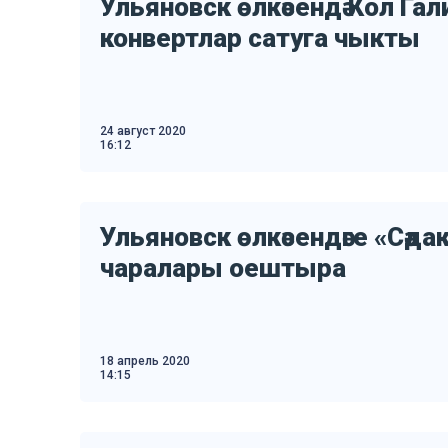
Ульяновск өлкәсендә Кол Гал
конвертлар сатуга чыкты
24 август 2020
16:12
Ульяновск өлкәсендәге «Сәда
чаралары оештыра
18 апрель 2020
14:15