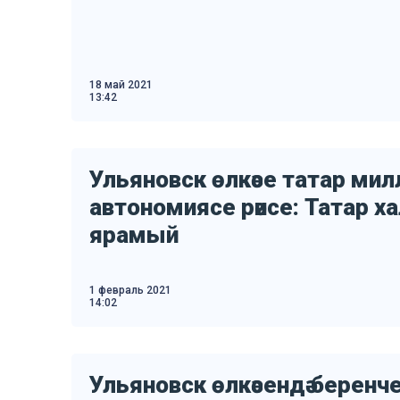
18 май 2021
13:42
Ульяновск өлкәсе татар милл
автономиясе рәисе: Татар х
ярамый
1 февраль 2021
14:02
Ульяновск өлкәсендә беренче