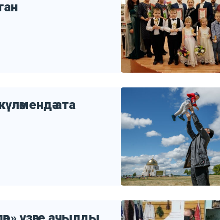
ган
үләмендә ата
ләр» үзәге ачылды