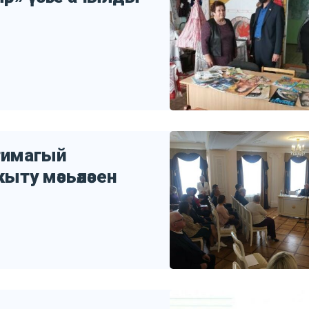
тимагый
ыту мәсьәләсен