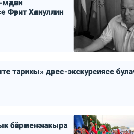
мәдәни
е Фәрит Хәлиуллин
яте тарихы» дәрес-экскурсиясе була
 бәйрәменә чакыра