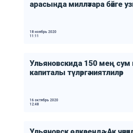
арасында милләтара бәйге уз
18 ноябрь 2020
11:11
Ульяновскида 150 мең сум к
капиталы түләргә ниятлиләр
16 октябрь 2020
12:48
Ульяновск өлкәсендә «Ак чәчәк