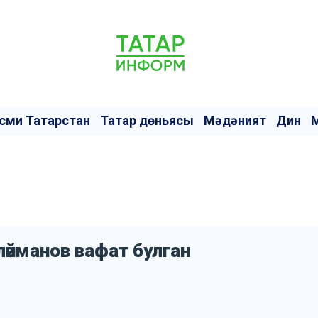
сми Татарстан
Татар дөньясы
Мәдәният
Дин
өләйманов вафат булган