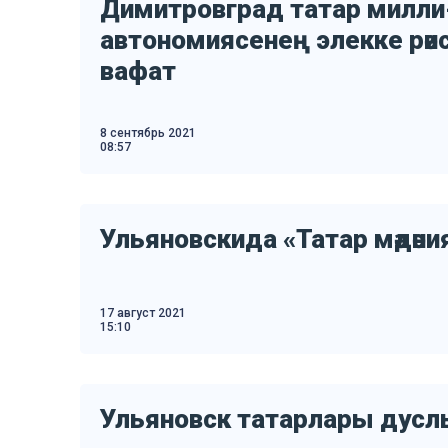
Димитровград татар милли-
автономиясенең элекке рәис
вафат
8 сентябрь 2021
08:57
Ульяновскида «Татар мәдәни
17 август 2021
15:10
Ульяновск татарлары дуслык