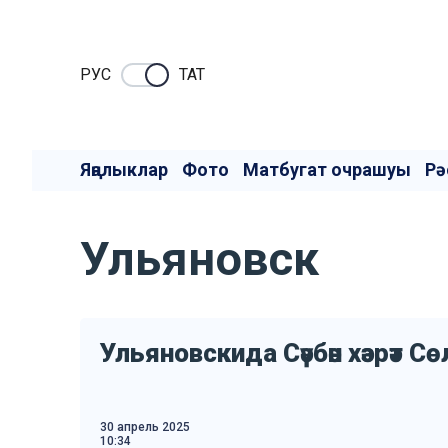
РУC
ТАТ
Яңалыклар
Фото
Матбугат очрашуы
Рә
Ульяновск
Ульяновскида Сәүбән хәзрәт С
30 апрель 2025
10:34