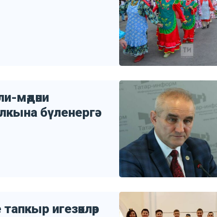
и-мәдәни
алкына бүленергә
 тапкыр игезәкләр