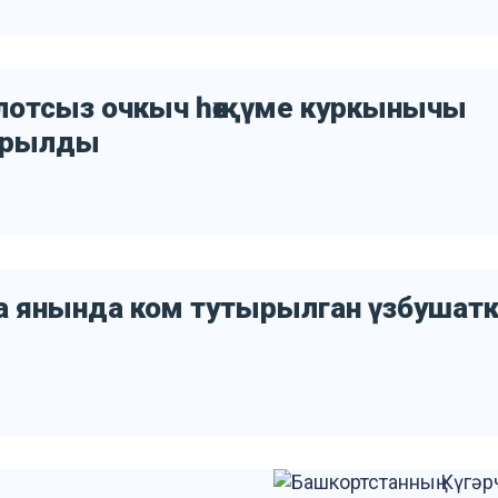
илотсыз очкыч һөҗүме куркынычы
арылды
са янында ком тутырылган үзбушат