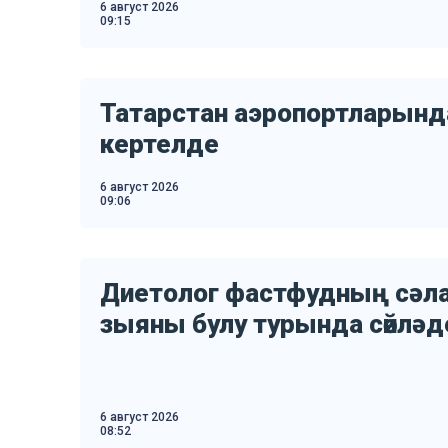
6 август 2026
09:15
Татарстан аэропортларынд
кертелде
6 август 2026
09:06
Диетолог фастфудның сәла
зыяны булу турында сөйләд
6 август 2026
08:52