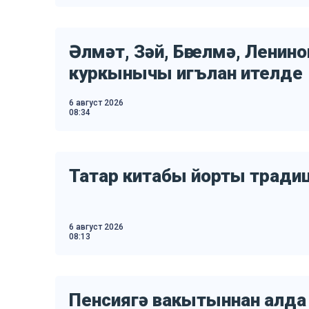
Әлмәт, Зәй, Бөгелмә, Ленин
куркынычы игълан ителде
6 август 2026
08:34
Татар китабы йорты тради
6 август 2026
08:13
Пенсиягә вакытыннан алда 