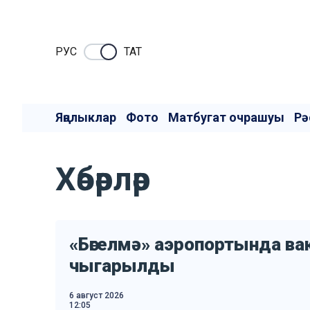
РУC
ТАТ
Яңалыклар
Фото
Матбугат очрашуы
Рә
Хәбәрләр
«Бөгелмә» аэропортында в
чыгарылды
6 август 2026
12:05