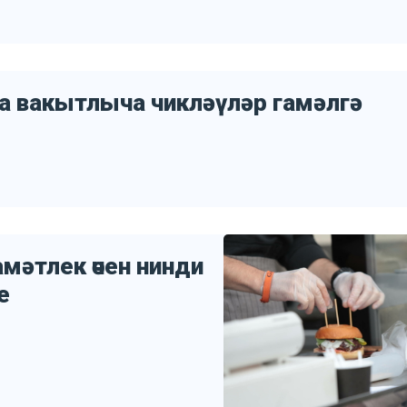
а вакытлыча чикләүләр гамәлгә
мәтлек өчен нинди
е