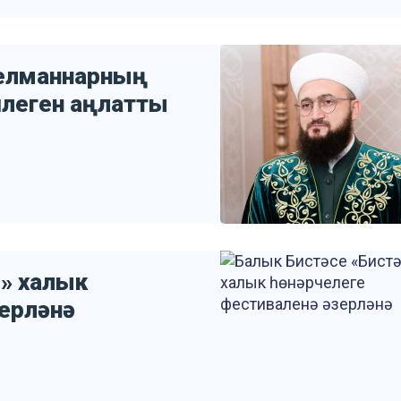
өселманнарның
шлеген аңлатты
е» халык
зерләнә