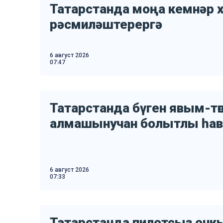
Татарстанда моңа кемнәр 
рәсмиләштерергә
6 август 2026
07:47
Татарстанда бүген явым-т
алмашынучан болытлы һава
6 август 2026
07:33
Татарстанда пилотсыз оч