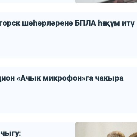
огорск шәһәрләренә БПЛА һөҗүм итү
цион «Ачык микрофон»га чакыра
чыгу: