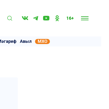
16+
Мәгариф
Авыл
МХО