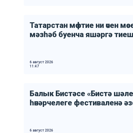
Татарстан мөфтие ни өчен м
мәзһәб буенча яшәргә тие
6 август 2026
11:47
Балык Бистәсе «Бистә шәл
һөнәрчелеге фестиваленә ә
6 август 2026