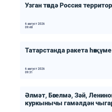
Узган төндә Россия террито
6 август 2026
09:48
Татарстанда ракета һөҗүм
6 август 2026
09:31
Әлмәт, Бөгелмә, Зәй, Лени
куркынычы гамәлдән чыг