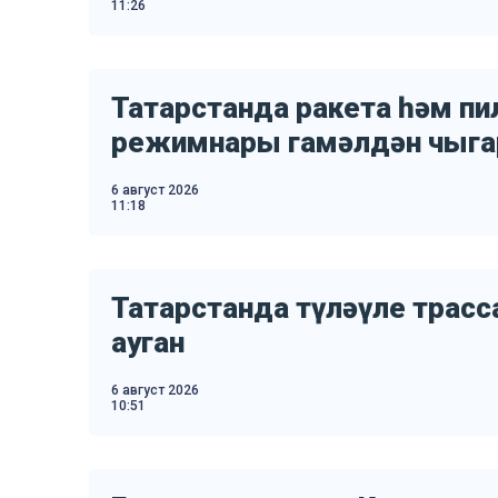
11:26
Татарстанда ракета һәм п
режимнары гамәлдән чыг
6 август 2026
11:18
Татарстанда түләүле трас
ауган
6 август 2026
10:51