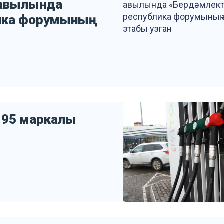
 авылында
лика форумының
-95 маркалы