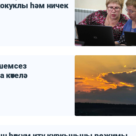
хокуклы һәм ничек
өшемсез
 көтелә
кыч һөҗүм итү куркынычы режимы