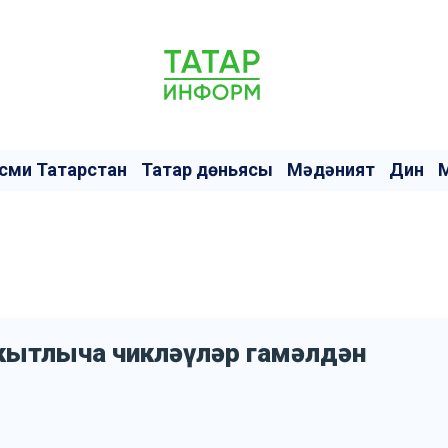
сми Татарстан
Татар дөньясы
Мәдәният
Дин
акытлыча чикләүләр гамәлдән