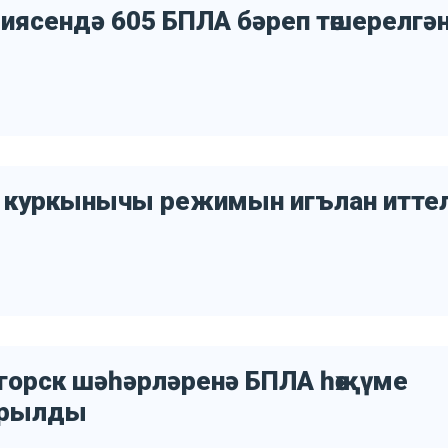
риясендә 605 БПЛА бәреп төшерелгә
е куркынычы режимын игълан итте
ногорск шәһәрләренә БПЛА һөҗүме
арылды