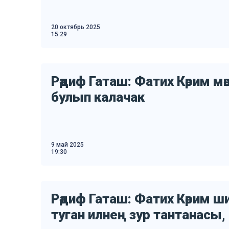
20 октябрь 2025
15:29
Рәдиф Гаташ: Фатих Кәрим м
булып калачак
9 май 2025
19:30
Рәдиф Гаташ: Фатих Кәрим ш
туган илнең зур тантанасы