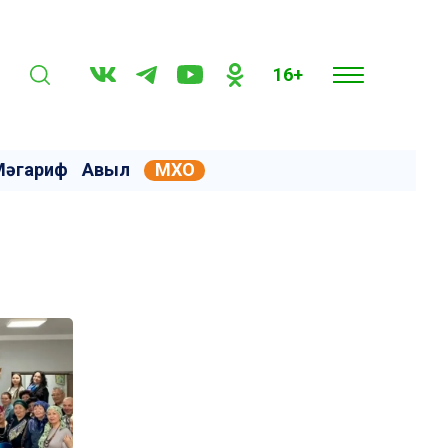
16+
Мәгариф
Авыл
МХО