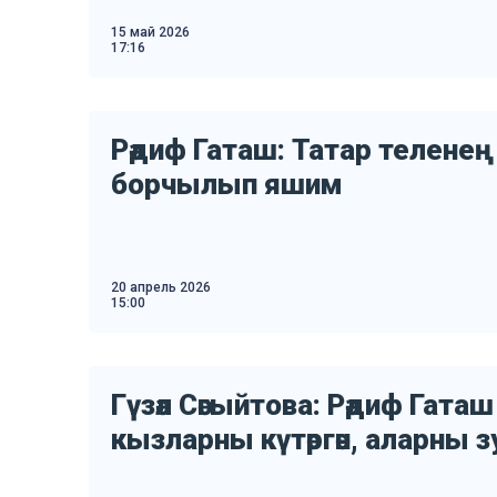
15 май 2026
17:16
Рәдиф Гаташ: Татар теленең 
борчылып яшим
20 апрель 2026
15:00
Гүзәл Сәгыйтова: Рәдиф Гаташ
кызларны күтәргән, аларны 