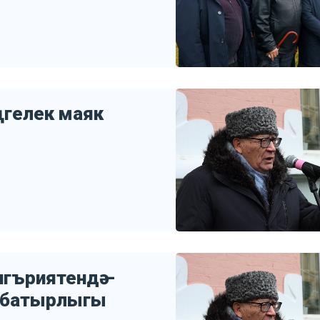
әңгелек маяк
игъриятендә –
, батырлыгы