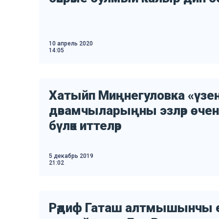
10 апрель 2020
14:05
Хатыйп Миңнегуловка «үзең
дәвамчыларыңны эзләр өчен
бүләк иттеләр
5 декабрь 2019
21:02
Рәдиф Гаташ алтмышынчы 