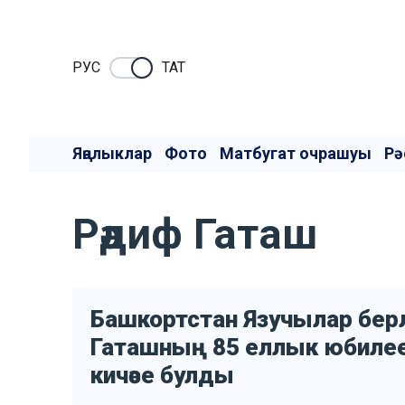
РУC
ТАТ
Яңалыклар
Фото
Матбугат очрашуы
Рә
Рәдиф Гаташ
Башкортстан Язучылар берл
Гаташның 85 еллык юбилее
кичәсе булды