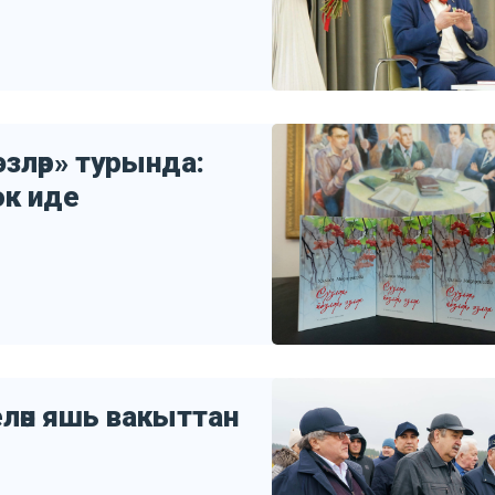
 эзләр» турында:
юк иде
елән яшь вакыттан