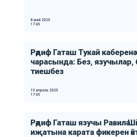
8 май 2025
17:40
Рәдиф Гаташ Тукай каберенә чә
чарасында: Без, язучылар,
тиешбез
15 апрель 2025
17:45
Рәдиф Гаташ язучы Равилә 
иҗатына карата фикерен әй