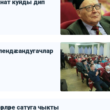
канат куйды дип
лендә сандугачлар
әрләре сатуга чыкты