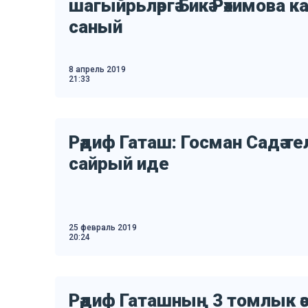
шагыйрьләргә Бикә Рәхимова 
саный
8 апрель 2019
21:33
Рәдиф Гаташ: Госман Садә те
сайрый иде
25 февраль 2019
20:24
Рәдиф Гаташның 3 томлык әс