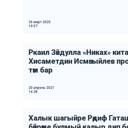
26 март 2025
10:57
Ркаил Зәйдулла «Никах» ки
Хисаметдин Исмәгыйлев п
тәм бар
20 апрель 2021
14:28
Халык шагыйре Рәдиф Гата
бәйрәме булмый калыр дип 