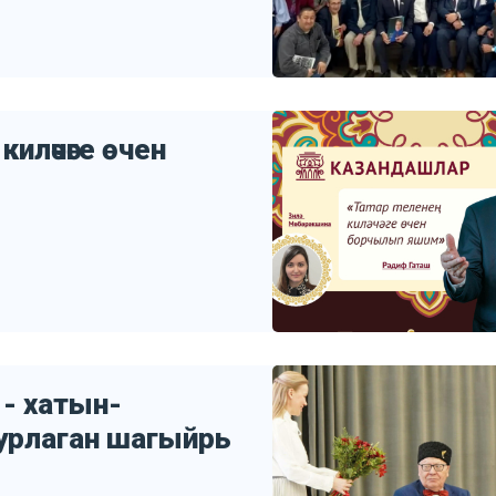
киләчәге өчен
 - хатын-
зурлаган шагыйрь