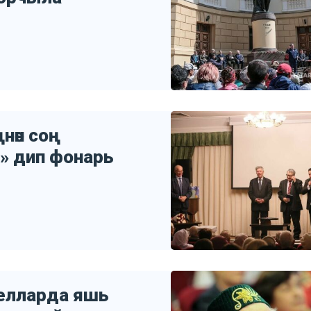
нән соң
» дип фонарь
елларда яшь