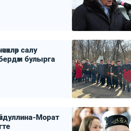
чәкләр салу
 бердәм булырга
Шәйдуллина-Морат
тте