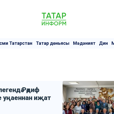
сми Татарстан
Татар дөньясы
Мәдәният
Дин
егендә Рәдиф
 уңаеннан иҗат