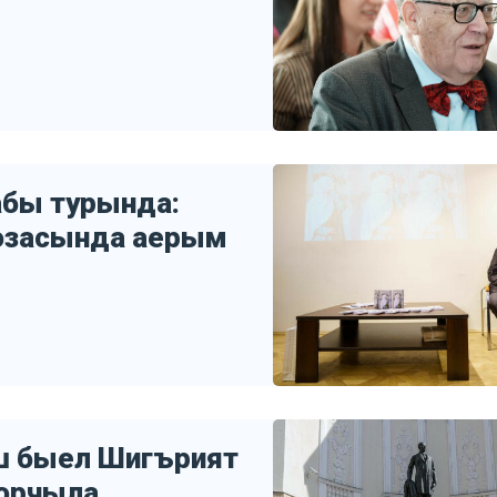
табы турында:
розасында аерым
ш быел Шигърият
борчыла