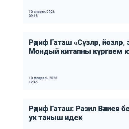
10 апрель 2026
09:18
Рәдиф Гаташ «Сүзләр, йөзләр,
Мондый китапны күргәнем 
10 февраль 2026
12:45
Рәдиф Гаташ: Разил Вәлиев б
ук таныш идек