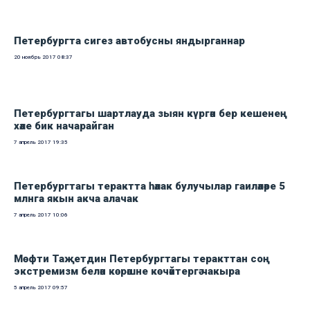
Петербургта сигез автобусны яндырганнар
20 ноябрь 2017
08:37
Петербургтагы шартлауда зыян күргән бер кешенең
хәле бик начарайган
7 апрель 2017
19:35
Петербургтагы терактта һәлак булучылар гаиләләре 5
млнга якын акча алачак
7 апрель 2017
10:06
Мөфти Таҗетдин Петербургтагы теракттан соң
экстремизм белән көрәшне көчәйтергә чакыра
5 апрель 2017
09:57