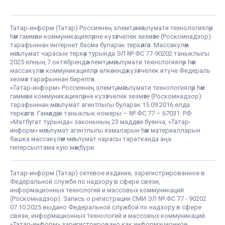
Татар-информ (Татар) Россиянең элемтә, мәгълүмати технологияләр
һәм гаммәви коммуникацияләрне күзәтчелек хезмәте (Роскомнадзор)
тарафыннан интернет басма буларак теркәлгән. Массакүләм
мәгълүмат чарасын теркәү турында ЭЛ № ФС 77-90202 таныклыгы
2025 елның 7 октябрендә элемтә, мәгълүмати технологияләр һәм
массакүләм коммуникацияләр өлкәсендә күзәтчелек итүче Федераль
хезмәт тарафыннан бирелгән.
«Татар-информ» Россиянең элемтә, мәгълүмати технологияләр һәм
гаммәви коммуникацияләрне күзәтчелек хезмәте (Роскомнадзор)
тарафыннан мәгълүмат агентлыгы буларак 15.09.2016 елда
теркәлгән. Гамәлдәге таныклык номеры – № ФС 77 – 67031. РФ
«Матбугат турында» законының 23 маддәсе буенча, «Татар-
информ» мәгълүмат агентлыгы язмаларын һәм материалларын
башка массакүләм мәгълүмат чарасы таратканда аңа
гиперсылтама кую мәҗбүри.
Татар-информ (Татар) сетевое издание, зарегистрированное в
Федеральной службе по надзору в сфере связи,
информационных технологий и массовых коммуникаций
(Роскомнадзор). Запись о регистрации СМИ ЭЛ № ФС 77 - 90202
07.10.2025 выдано Федеральной службой по надзору в сфере
связи, информационных технологий и массовых коммуникаций.
«Татар-информ» зарегистрировано как информационное