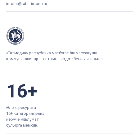
infotat@tatar-inform.ru
«Татмедиа» республика матбугат һәм массакүләм
коммуникацияләр агентлыгы ярдәме белән чыгарыла.
16+
Әлеге ресурста
16+ категорияләренә
керүче мәгълүмат
булырга мөмкин.