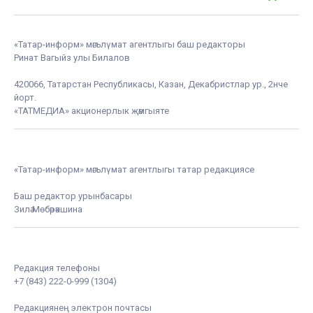
«Татар-информ» мәгълүмат агентлыгы баш редакторы
Ринат Вагыйз улы Билалов
420066, Татарстан Республикасы, Казан, Декабристлар ур., 2нче
йорт.
«ТАТМЕДИА» акционерлык җәмгыяте
«Татар-информ» мәгълүмат агентлыгы татар редакциясе
Баш редактор урынбасары
Зилә Мөбәрәкшина
Редакция телефоны
+7 (843) 222-0-999 (1304)
Редакциянең электрон почтасы