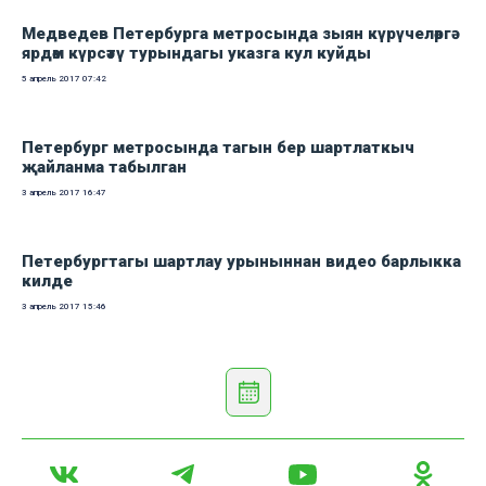
Медведев Петербурга метросында зыян күрүчеләргә
ярдәм күрсәтү турындагы указга кул куйды
5 апрель 2017
07:42
Петербург метросында тагын бер шартлаткыч
җайланма табылган
3 апрель 2017
16:47
Петербургтагы шартлау урыныннан видео барлыкка
килде
3 апрель 2017
15:46