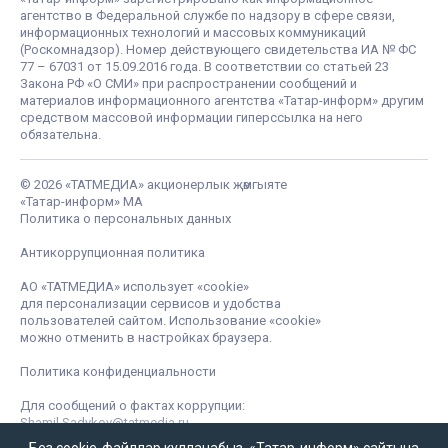
агентство в Федеральной службе по надзору в сфере связи,
информационных технологий и массовых коммуникаций
(Роскомнадзор). Номер действующего свидетельства ИА № ФС
77 – 67031 от 15.09.2016 года. В соответствии со статьей 23
Закона РФ «О СМИ» при распространении сообщений и
материалов информационного агентства «Татар-информ» другим
средством массовой информации гиперссылка на него
обязательна.
© 2026 «ТАТМЕДИА» акционерлык җәмгыяте
«Татар-информ» МА
Политика о персональных данных
Антикоррупционная политика
АО «ТАТМЕДИА» использует «cookie»
для персонализации сервисов и удобства
пользователей сайтом. Использование «cookie»
можно отменить в настройках браузера.
Политика конфиденциальности
Для сообщений о фактах коррупции:
Shamil.Sadykov@tatmedia.ru