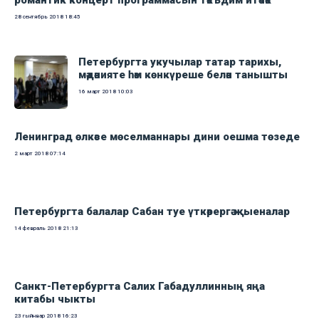
романтик концерт программасын тәкъдим итәчәк
28 сентябрь 2018
18:45
Петербургта укучылар татар тарихы,
мәдәнияте һәм көнкүреше белән танышты
16 март 2018
10:03
Ленинград өлкәсе мөселманнары дини оешма төзеде
2 март 2018
07:14
Петербургта балалар Сабан туе үткәрергә җыеналар
14 февраль 2018
21:13
Санкт-Петербургта Салих Габадуллинның яңа
китабы чыкты
23 гыйнвар 2018
16:23