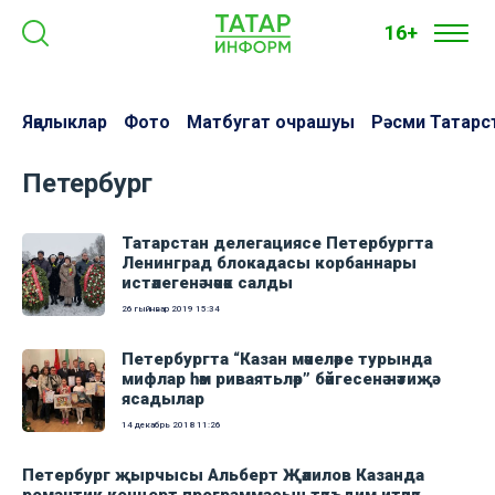
16+
Яңалыклар
Фото
Матбугат очрашуы
Рәсми Татарс
Петербург
Татарстан делегациясе Петербургта
Ленинград блокадасы корбаннары
истәлегенә чәчәк салды
26 гыйнвар 2019
15:34
Петербургта “Казан мәчеләре турында
мифлар һәм риваятьләр” бәйгесенә нәтиҗә
ясадылар
14 декабрь 2018
11:26
Петербург җырчысы Альберт Җәлилов Казанда