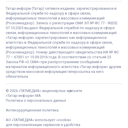
Татар-информ (Татар) сетевое издание, зарегистрированное в
Федеральной службе по надзору в сфере связи,
информационных технологий и массовых коммуникаций
(Роскомнадзор). Запись о регистрации СМИ ЭЛ № ФС 77 - 90202
07.10.2025 выдано Федеральной службой по надзору в сфере
связи, информационных технологий и массовых коммуникаций.
«Татар-информ» зарегистрировано как информационное
агентство в Федеральной службе по надзору в сфере связи,
информационных технологий и массовых коммуникаций
(Роскомнадзор). Номер действующего свидетельства ИА № ФС
77 – 67031 от 15.09.2016 года. В соответствии со статьей 23
Закона РФ «О СМИ» при распространении сообщений и
материалов информационного агентства «Татар-информ» другим
средством массовой информации гиперссылка на него
обязательна.
© 2026 «ТАТМЕДИА» акционерлык җәмгыяте
«Татар-информ» МА
Политика о персональных данных
Антикоррупционная политика
АО «ТАТМЕДИА» использует «cookie»
для персонализации сервисов и удобства