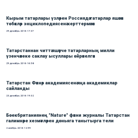
Кырым татарлары үзләрен Россиядә татарлар яшәгән
төбәкләр энциклопедиясенә керттермәгән
29 декабрь 2016
17:37
Татарстаннан читтә яшәүче татарларның милли
үзенчәлеке саклау ысуллары өйрәнелгән
29 декабрь 2016
16:58
Татарстан Фәннәр академиясенә яңа академиклар
сайланды
23 декабрь 2016
19:32
Бөекбританиянең "Nature" фәнни журналы Татарстан
галимнәре хезмәтләрен дөньяга танытырга тели
2 ноябрь 2016
12:59