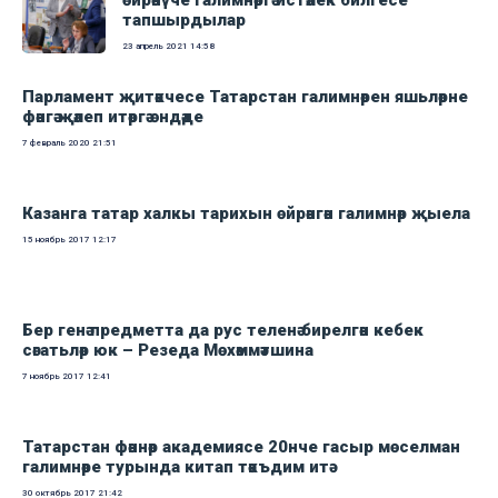
өйрәнүче галимнәргә истәлек билгесе
тапшырдылар
23 апрель 2021
14:58
Парламент җитәкчесе Татарстан галимнәрен яшьләрне
фәнгә җәлеп итәргә өндәде
7 февраль 2020
21:51
Казанга татар халкы тарихын өйрәнгән галимнәр җыела
15 ноябрь 2017
12:17
Бер генә предметта да рус теленә бирелгән кебек
сәгатьләр юк – Резеда Мөхәммәтшина
7 ноябрь 2017
12:41
Татарстан фәннәр академиясе 20нче гасыр мөселман
галимнәре турында китап тәкъдим итә
30 октябрь 2017
21:42