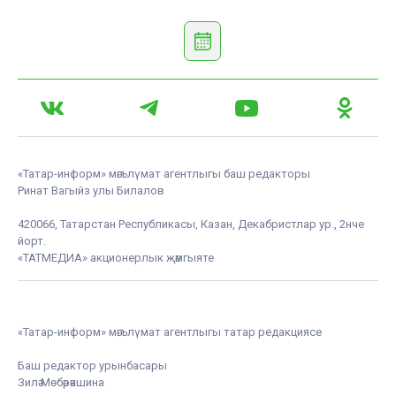
«Татар-информ» мәгълүмат агентлыгы баш редакторы
Ринат Вагыйз улы Билалов
420066, Татарстан Республикасы, Казан, Декабристлар ур., 2нче
йорт.
«ТАТМЕДИА» акционерлык җәмгыяте
«Татар-информ» мәгълүмат агентлыгы татар редакциясе
Баш редактор урынбасары
Зилә Мөбәрәкшина