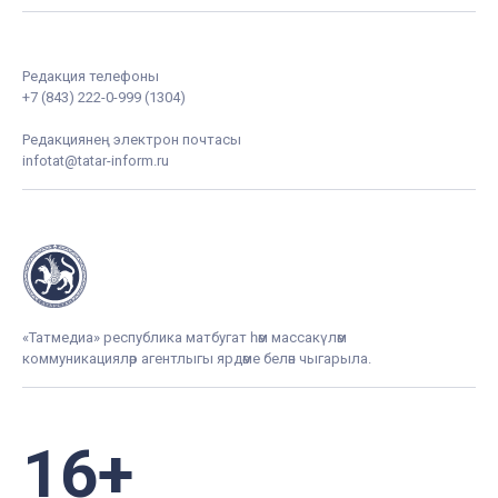
Редакция телефоны
+7 (843) 222-0-999 (1304)
Редакциянең электрон почтасы
infotat@tatar-inform.ru
«Татмедиа» республика матбугат һәм массакүләм
коммуникацияләр агентлыгы ярдәме белән чыгарыла.
16+