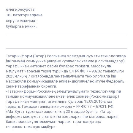
Әлеге ресурста
16+ категорияләренә
керүче мәгълүмат
булырга мөмкин.
Татар-информ (Татар) Россиянең элемтә, мәгълүмати технологияләр
һәм гаммәви коммуникацияләрне күзәтчелек хезмәте (Роскомнадзор)
тарафыннан интернет басма буларак теркәлгән. Массакүләм
мәгълүмат чарасын теркәү турында ЭЛ № ФС 77-90202 таныклыгы
2025 елның 7 октябрендә элемтә, мәгълүмати технологияләр һәм
массакүләм коммуникацияләр өлкәсендә күзәтчелек итүче Федераль
хезмәт тарафыннан бирелгән.
«Татар-информ» Россиянең элемтә, мәгълүмати технологияләр һәм
гаммәви коммуникацияләрне күзәтчелек хезмәте (Роскомнадзор)
тарафыннан мәгълүмат агентлыгы буларак 15.09.2016 елда
теркәлгән. Гамәлдәге таныклык номеры – № ФС 77 – 67031. РФ
«Матбугат турында» законының 23 маддәсе буенча, «Татар-
информ» мәгълүмат агентлыгы язмаларын һәм материалларын
башка массакүләм мәгълүмат чарасы таратканда аңа
гиперсылтама кую мәҗбүри.