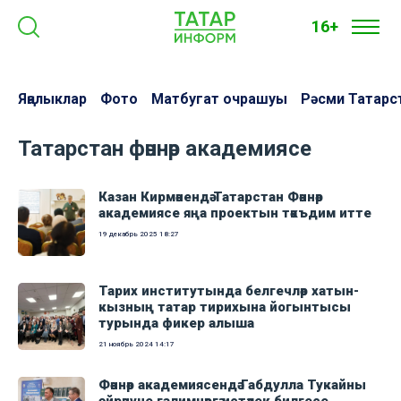
16+
Яңалыклар
Фото
Матбугат очрашуы
Рәсми Татарс
Татарстан фәннәр академиясе
Казан Кирмәнендә Татарстан Фәннәр
академиясе яңа проектын тәкъдим итте
19 декабрь 2025
18:27
Тарих институтында белгечләр хатын-
кызның татар тирихына йогынтысы
турында фикер алыша
21 ноябрь 2024
14:17
Фәннәр академиясендә Габдулла Тукайны