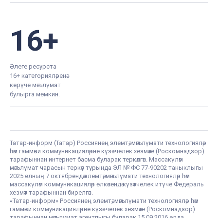
16+
Әлеге ресурста
16+ категорияләренә
керүче мәгълүмат
булырга мөмкин.
Татар-информ (Татар) Россиянең элемтә, мәгълүмати технологияләр
һәм гаммәви коммуникацияләрне күзәтчелек хезмәте (Роскомнадзор)
тарафыннан интернет басма буларак теркәлгән. Массакүләм
мәгълүмат чарасын теркәү турында ЭЛ № ФС 77-90202 таныклыгы
2025 елның 7 октябрендә элемтә, мәгълүмати технологияләр һәм
массакүләм коммуникацияләр өлкәсендә күзәтчелек итүче Федераль
хезмәт тарафыннан бирелгән.
«Татар-информ» Россиянең элемтә, мәгълүмати технологияләр һәм
гаммәви коммуникацияләрне күзәтчелек хезмәте (Роскомнадзор)
тарафыннан мәгълүмат агентлыгы буларак 15.09.2016 елда