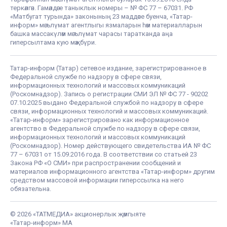
теркәлгән. Гамәлдәге таныклык номеры – № ФС 77 – 67031. РФ
«Матбугат турында» законының 23 маддәсе буенча, «Татар-
информ» мәгълүмат агентлыгы язмаларын һәм материалларын
башка массакүләм мәгълүмат чарасы таратканда аңа
гиперсылтама кую мәҗбүри.
Татар-информ (Татар) сетевое издание, зарегистрированное в
Федеральной службе по надзору в сфере связи,
информационных технологий и массовых коммуникаций
(Роскомнадзор). Запись о регистрации СМИ ЭЛ № ФС 77 - 90202
07.10.2025 выдано Федеральной службой по надзору в сфере
связи, информационных технологий и массовых коммуникаций.
«Татар-информ» зарегистрировано как информационное
агентство в Федеральной службе по надзору в сфере связи,
информационных технологий и массовых коммуникаций
(Роскомнадзор). Номер действующего свидетельства ИА № ФС
77 – 67031 от 15.09.2016 года. В соответствии со статьей 23
Закона РФ «О СМИ» при распространении сообщений и
материалов информационного агентства «Татар-информ» другим
средством массовой информации гиперссылка на него
обязательна.
© 2026 «ТАТМЕДИА» акционерлык җәмгыяте
«Татар-информ» МА