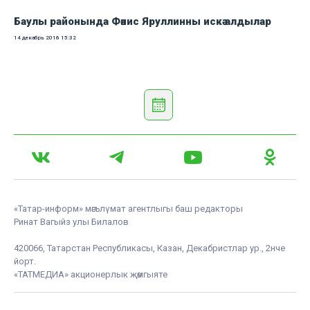
Баулы районында Фәнис Яруллинны искә алдылар
14 декабрь 2016
15:32
«Татар-информ» мәгълүмат агентлыгы баш редакторы
Ринат Вагыйз улы Билалов
420066, Татарстан Республикасы, Казан, Декабристлар ур., 2нче
йорт.
«ТАТМЕДИА» акционерлык җәмгыяте