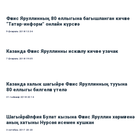
Фәнис Яруллинның 80 еллыгына багышланган кичәне
“Татар-информ” онлайн күрсәтә
9 февраль 2018
13:34
Казанда Фәнис Яруллинны искә алу кичәсе узачак
7 февраль 2018
19:05
Казанда халык шагыйре Фәнис Яруллинның тууына
80 еллыгы билгеләп үтелә
31 гыйнвар 2018
20:14
Шагыйрә Әлфия Булат кызына Фәнис Яруллин хөрмәтенә
аның хатыны Нурсөя исемен кушкан
3 октябрь 2017
20:20