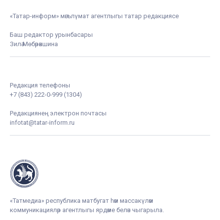
«Татар-информ» мәгълүмат агентлыгы татар редакциясе
Баш редактор урынбасары
Зилә Мөбәрәкшина
Редакция телефоны
+7 (843) 222-0-999 (1304)
Редакциянең электрон почтасы
infotat@tatar-inform.ru
«Татмедиа» республика матбугат һәм массакүләм
коммуникацияләр агентлыгы ярдәме белән чыгарыла.