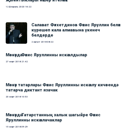
җыентыклары нәшер ителәчәк
12 февраль 2020
16:22
Салават Фәтхетдинов Фәнис Яруллин белән
күрешеп кала алмавына үкенеч
белдерде
2 август 2018
08:22
Мәскәүдә Фәнис Яруллинны искә алдылар
27 март 2018
21:42
Мәскәү татарлары Фәнис Яруллинны искә алу кичәсендә
татарча диктант язачак
20 март 2018
10:53
Мәскәүдә Татарстанның халык шагыйре Фәнис
Яруллинны искә алачаклар
15 март 2018
09:29