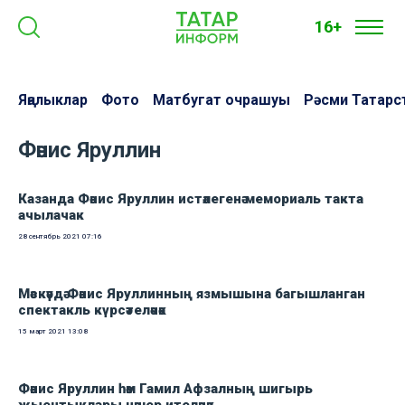
16+
Яңалыклар
Фото
Матбугат очрашуы
Рәсми Татарс
Фәнис Яруллин
Казанда Фәнис Яруллин истәлегенә мемориаль такта
ачылачак
28 сентябрь 2021
07:16
Мәскәүдә Фәнис Яруллинның язмышына багышланган
спектакль күрсәтеләчәк
15 март 2021
13:08
Фәнис Яруллин һәм Гамил Афзалның шигырь