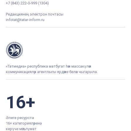
+7 (843) 222-0-999 (1304)
Редакциянең электрон почтасы
infotat@tatar-inform.ru
«Татмедиа» республика матбугат һәм массакүләм
коммуникацияләр агентлыгы ярдәме белән чыгарыла.
16+
Әлеге ресурста
16+ категорияләренә
керүче мәгълүмат