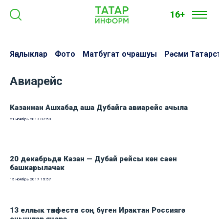
16+
Яңалыклар
Фото
Матбугат очрашуы
Рәсми Татарс
Авиарейс
Казаннан Ашхабад аша Дубайга авиарейс ачыла
21 ноябрь 2017
07:53
20 декабрьдән Казан — Дубай рейсы көн саен
башкарылачак
15 ноябрь 2017
15:57
13 еллык тәнәфестән соң бүген Ирактан Россиягә