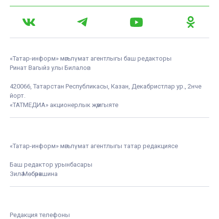
«Татар-информ» мәгълүмат агентлыгы баш редакторы
Ринат Вагыйз улы Билалов
420066, Татарстан Республикасы, Казан, Декабристлар ур., 2нче
йорт.
«ТАТМЕДИА» акционерлык җәмгыяте
«Татар-информ» мәгълүмат агентлыгы татар редакциясе
Баш редактор урынбасары
Зилә Мөбәрәкшина
Редакция телефоны