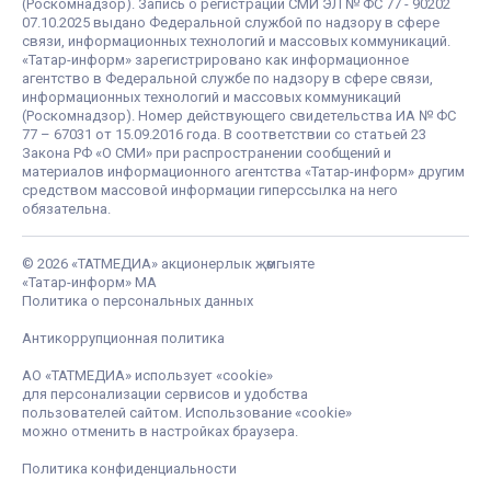
(Роскомнадзор). Запись о регистрации СМИ ЭЛ № ФС 77 - 90202
07.10.2025 выдано Федеральной службой по надзору в сфере
связи, информационных технологий и массовых коммуникаций.
«Татар-информ» зарегистрировано как информационное
агентство в Федеральной службе по надзору в сфере связи,
информационных технологий и массовых коммуникаций
(Роскомнадзор). Номер действующего свидетельства ИА № ФС
77 – 67031 от 15.09.2016 года. В соответствии со статьей 23
Закона РФ «О СМИ» при распространении сообщений и
материалов информационного агентства «Татар-информ» другим
средством массовой информации гиперссылка на него
обязательна.
© 2026 «ТАТМЕДИА» акционерлык җәмгыяте
«Татар-информ» МА
Политика о персональных данных
Антикоррупционная политика
АО «ТАТМЕДИА» использует «cookie»
для персонализации сервисов и удобства
пользователей сайтом. Использование «cookie»
можно отменить в настройках браузера.
Политика конфиденциальности