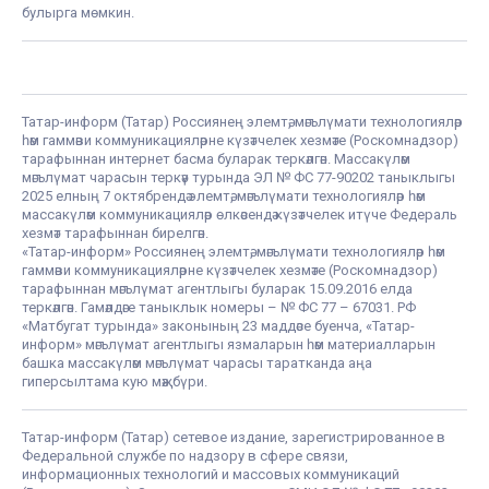
булырга мөмкин.
Татар-информ (Татар) Россиянең элемтә, мәгълүмати технологияләр
һәм гаммәви коммуникацияләрне күзәтчелек хезмәте (Роскомнадзор)
тарафыннан интернет басма буларак теркәлгән. Массакүләм
мәгълүмат чарасын теркәү турында ЭЛ № ФС 77-90202 таныклыгы
2025 елның 7 октябрендә элемтә, мәгълүмати технологияләр һәм
массакүләм коммуникацияләр өлкәсендә күзәтчелек итүче Федераль
хезмәт тарафыннан бирелгән.
«Татар-информ» Россиянең элемтә, мәгълүмати технологияләр һәм
гаммәви коммуникацияләрне күзәтчелек хезмәте (Роскомнадзор)
тарафыннан мәгълүмат агентлыгы буларак 15.09.2016 елда
теркәлгән. Гамәлдәге таныклык номеры – № ФС 77 – 67031. РФ
«Матбугат турында» законының 23 маддәсе буенча, «Татар-
информ» мәгълүмат агентлыгы язмаларын һәм материалларын
башка массакүләм мәгълүмат чарасы таратканда аңа
гиперсылтама кую мәҗбүри.
Татар-информ (Татар) сетевое издание, зарегистрированное в
Федеральной службе по надзору в сфере связи,
информационных технологий и массовых коммуникаций