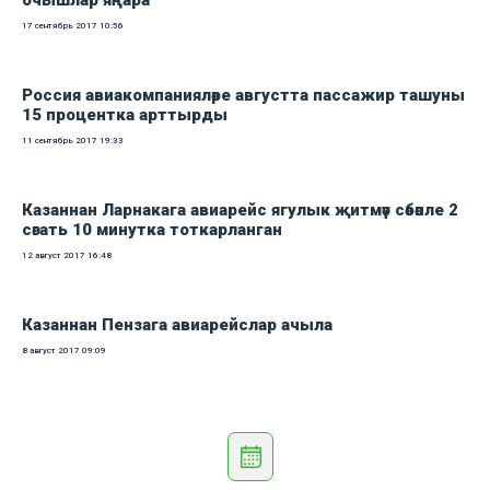
очышлар яңара
17 сентябрь 2017
10:56
Россия авиакомпанияләре августта пассажир ташуны
15 процентка арттырды
11 сентябрь 2017
19:33
Казаннан Ларнакага авиарейс ягулык җитмәү сәбәпле 2
сәгать 10 минутка тоткарланган
12 август 2017
16:48
Казаннан Пензага авиарейслар ачыла
8 август 2017
09:09