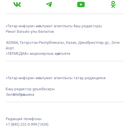
«Татар-информ» мәгълүмат агентлыгы баш редакторы
Ринат Вагыйз улы Билалов
420066, Татарстан Республикасы, Казан, Декабристлар ур., 2нче
йорт.
«ТАТМЕДИА» акционерлык җәмгыяте
«Татар-информ» мәгълүмат агентлыгы татар редакциясе
Баш редактор урынбасары
Зилә Мөбәрәкшина
Редакция телефоны
+7 (843) 222-0-999 (1304)