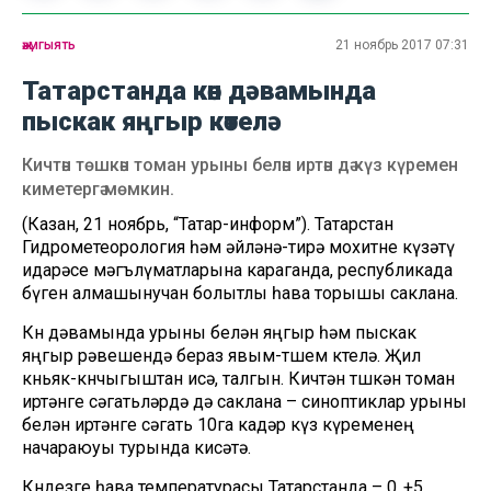
җәмгыять
21 ноябрь 2017 07:31
Татарстанда көн дәвамында
пыскак яңгыр көтелә
Кичтән төшкән томан урыны белән иртән дә күз күремен
киметергә мөмкин.
(Казан, 21 ноябрь, “Татар-информ”). Татарстан
Гидрометеорология һәм әйләнә-тирә мохитне күзәтү
идарәсе мәгълүматларына караганда, республикада
бүген алмашынучан болытлы һава торышы саклана.
Көн дәвамында урыны белән яңгыр һәм пыскак
яңгыр рәвешендә бераз явым-төшем көтелә. Җил
көньяк-көнчыгыштан исә, талгын. Кичтән төшкән томан
иртәнге сәгатьләрдә дә саклана – синоптиклар урыны
белән иртәнге сәгать 10га кадәр күз күременең
начараюуы турында кисәтә.
Көндезге һава температурасы Татарстанда – 0..+5,