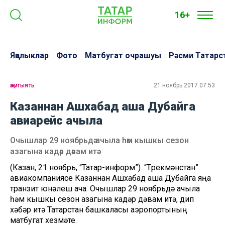
16+
Яңалыклар
Фото
Матбугат очрашуы
Рәсми Татарс
җәмгыять
21 ноябрь 2017 07:53
Казаннан Ашхабад аша Дубайга
авиарейс ачыла
Очышлар 29 ноябрьдә ачыла һәм кышкы сезон
азагына кадәр дәвам итә.
(Казан, 21 ноябрь, “Татар-информ”). “Төрекмәнстан”
авиакомпаниясе Казаннан Ашхабад аша Дубайга яңа
транзит юнәлеш ача. Очышлар 29 ноябрьдә ачыла
һәм кышкы сезон азагына кадәр дәвам итә, дип
хәбәр итә Татарстан башкаласы аэропортының
матбугат хезмәте.