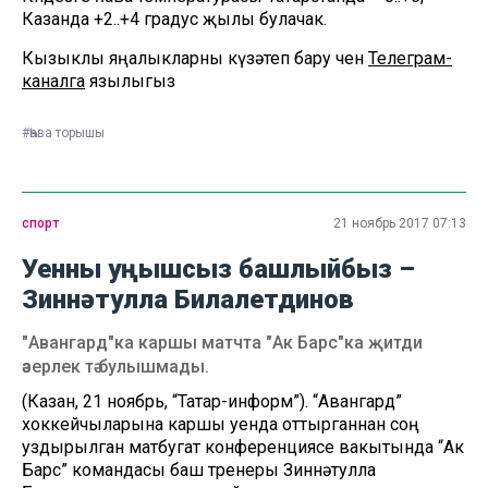
Казанда +2..+4 градус җылы булачак.
Кызыклы яңалыкларны күзәтеп бару өчен
Телеграм-
каналга
язылыгыз
#Һава торышы
спорт
21 ноябрь 2017 07:13
Уенны уңышсыз башлыйбыз –
Зиннәтулла Билалетдинов
"Авангард"ка каршы матчта "Ак Барс"ка җитди
әзерлек тә булышмады.
(Казан, 21 ноябрь, “Татар-информ”). “Авангард”
хоккейчыларына каршы уенда оттырганнан соң
уздырылган матбугат конференциясе вакытында “Ак
Барс” командасы баш тренеры Зиннәтулла