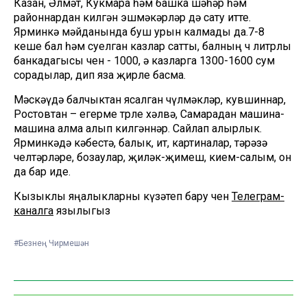
Казан, Әлмәт, Кукмара һәм башка шәһәр һәм
районнардан килгән эшмәкәрләр дә сату итте.
Ярминкә мәйданында буш урын калмады да.7-8
кеше бал һәм суелган казлар сатты, балның өч литрлы
банкадагысы өчен - 1000, ә казларга 1300-1600 сум
сорадылар, дип яза җирле басма.
Мәскәүдә балчыктан ясалган чүлмәкләр, кувшиннар,
Ростовтан – егерме төрле хәлвә, Самарадан машина-
машина алма алып килгәннәр. Сайлап алырлык.
Ярминкәдә кәбестә, балык, ит, картиналар, тәрәзә
челтәрләре, бозаулар, җиләк-җимеш, кием-салым, он
да бар иде.
Кызыклы яңалыкларны күзәтеп бару өчен
Телеграм-
каналга
язылыгыз
#Безнең Чирмешән