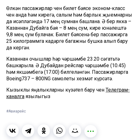
Өлкән пассажирлар өчен билет бәясе эконом-класс
өчен анда һәм кирегә, салым һәм барлык җыемнарны
да исәпләгәндә 17 мең сумнан башлана. Ә бер якка –
Казаннан Дубайга бәя – 8 мең сум, кире юнәлештә
9,8 мең сум булачак. Билет бәясенә бер пассажирга
25 килограммга кадәрге багажны бушка алып бару
да кергән.
Казаннан очышлар һәр чәршәмбе 23.20 сәгатьтә
башкарыла. Ә Дубайдан рейслар чәршәмбе (10.45)
һәм якшәмбегә (17.00) билгеләнгән. Пассажирларга
Boeing737 – 800NG самолеты хезмәт күрсәтә.
Кызыклы яңалыкларны күзәтеп бару өчен
Телеграм-
каналга
язылыгыз
#Авиарейс