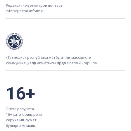
Редакциянең электрон почтасы
infotat@tatar-inform.ru
«Татмедиа» республика матбугат һәм массакүләм
коммуникацияләр агентлыгы ярдәме белән чыгарыла.
16+
Әлеге ресурста
16+ категорияләренә
керүче мәгълүмат
булырга мөмкин.