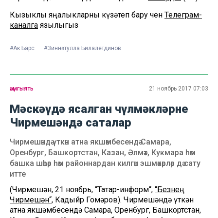
Кызыклы яңалыкларны күзәтеп бару өчен
Телеграм-
каналга
язылыгыз
#Ак Барс
#Зиннәтулла Билалетдинов
җәмгыять
21 ноябрь 2017 07:03
Мәскәүдә ясалган чүлмәкләрне
Чирмешәндә саталар
Чирмешәндә үткән атна якшәмбесендә Самара,
Оренбург, Башкортстан, Казан, Әлмәт, Кукмара һәм
башка шәһәр һәм районнардан килгән эшмәкәрләр дә сату
итте
(Чирмешән, 21 ноябрь, “Татар-информ“,
“Безнең
Чирмешән“
, Кадыйр Гомәров). Чирмешәндә үткән
атна якшәмбесендә Самара, Оренбург, Башкортстан,