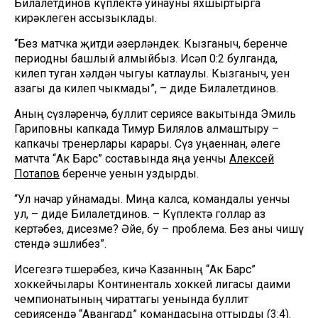
Билалетдинов күплектә уйнауны яхшыртырга
кирәклеген ассызыклады.
“Без матчка җитди әзерләндек. Кызганыч, беренче
периодны башлый алмыйбыз. Исәп 0:2 булганда,
килеп туган хәлдән чыгуы катлаулы. Кызганыч, уен
азагы да килеп чыкмады”, – диде Билалетдинов.
Аның сүзләренчә, буллит сериясе вакытында Эмиль
Гариповны капкада Тимур Билялов алмаштыру –
капкачы тренерлары карары. Сүз уңаеннан, әлеге
матчта “Ак Барс” составында яңа уенчы
Алексей
Потапов
беренче уенын уздырды.
“Ул начар уйнамады. Миңа калса, командалы уенчы
ул, – диде Билалетдинов. – Күплектә голлар аз
кертәбез, дисезме? Әйе, бу – проблема. Без аны чишү
өстендә эшлибез”.
Исегезгә төшерәбез, кичә Казанның “Ак Барс”
хоккейчылары Континенталь хоккей лигасы даими
чемпионатының чираттагы уенында буллит
сериясендә “Авангард” командасына
оттырды
(3:4).