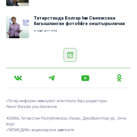
Татарстанда Болгар һәм Свияжскка
багышланган фотобәйге оештырылачак
21 март 2017
19:53
«Татар-информ» мәгълүмат агентлыгы баш редакторы
Ринат Вагыйз улы Билалов
420066, Татарстан Республикасы, Казан, Декабристлар ур., 2нче
йорт.
«ТАТМЕДИА» акционерлык җәмгыяте