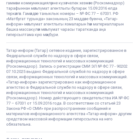
гаммәви коммуникацияләрне күзәтчелек хезмәте (Роскомнадзор)
тарафыннан мәгълүмат агентлыгы буларак 15.09.2016 елда
теркәлгән. Гамәлдәге таныклык номеры – № ФС 77 – 67031. РФ
«Матбугат турында» законының 23 маддәсе буенча, «Татар-
информ» мәгълүмат агентлыгы язмаларын һәм материалларын
башка массакүләм мәгълүмат чарасы таратканда аңа
гиперсылтама кую мәҗбүри.
Татар-информ (Татар) сетевое издание, зарегистрированное в
Федеральной службе по надзору в сфере связи,
информационных технологий и массовых коммуникаций
(Роскомнадзор). Запись о регистрации СМИ ЭЛ № ФС 77 - 90202
07.10.2025 выдано Федеральной службой по надзору в сфере
связи, информационных технологий и массовых коммуникаций.
«Татар-информ» зарегистрировано как информационное
агентство в Федеральной службе по надзору в сфере связи,
информационных технологий и массовых коммуникаций
(Роскомнадзор). Номер действующего свидетельства ИА № ФС
77 – 67031 от 15.09.2016 года. В соответствии со статьей 23
Закона РФ «О СМИ» при распространении сообщений и
материалов информационного агентства «Татар-информ» другим
средством массовой информации гиперссылка на него
обязательна.