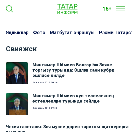
16+
Яңалыклар
Фото
Матбугат очрашуы
Рәсми Татарс
Свияжск
Минтимер Шәймиев Болгар һәм Зөяне
торгызу турында: Эшләгән саен күбрәк
эшлисе килде
2 февраль 2019
10:14
Минтимер Шәймиев күп теллелекнең
өстенлекләре турында сөйләде
2 февраль 2019
09:13
Чехия газетасы: Зөя музее дөрес тарихны җиткерергә