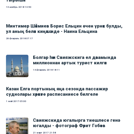
тырыша
13 ноябрь 2018
13:50
Минтимер Шәймиев Борис Ельцин өчен үрнәк булды,
ул аның белән киңәшә иде - Наина Ельцина
26 февраль 2018
07:17
Болгар һәм Свияжскига ел дәвамында
миллионнан артык турист килгән
14 февраль 2018
18:11
Казан Елга портының яңа сезонда пассажир
суднолары хәрәкәте расписаниесе билгеле
1 май 2017
05:00
Свияжскида югалырга тиешлесе генә
югалды - фотограф Фәрит Гобәев
21 март 2017
21:58