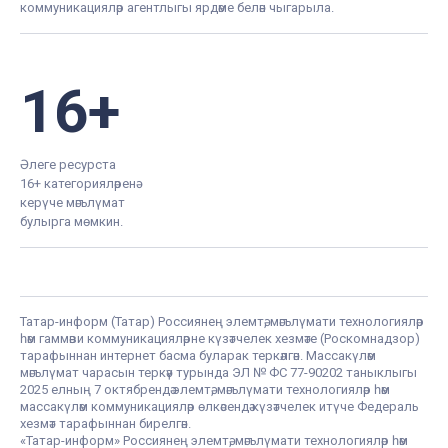
коммуникацияләр агентлыгы ярдәме белән чыгарыла.
16+
Әлеге ресурста
16+ категорияләренә
керүче мәгълүмат
булырга мөмкин.
Татар-информ (Татар) Россиянең элемтә, мәгълүмати технологияләр
һәм гаммәви коммуникацияләрне күзәтчелек хезмәте (Роскомнадзор)
тарафыннан интернет басма буларак теркәлгән. Массакүләм
мәгълүмат чарасын теркәү турында ЭЛ № ФС 77-90202 таныклыгы
2025 елның 7 октябрендә элемтә, мәгълүмати технологияләр һәм
массакүләм коммуникацияләр өлкәсендә күзәтчелек итүче Федераль
хезмәт тарафыннан бирелгән.
«Татар-информ» Россиянең элемтә, мәгълүмати технологияләр һәм