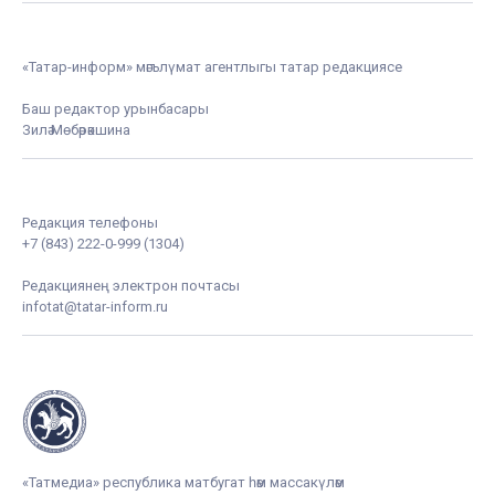
«Татар-информ» мәгълүмат агентлыгы татар редакциясе
Баш редактор урынбасары
Зилә Мөбәрәкшина
Редакция телефоны
+7 (843) 222-0-999 (1304)
Редакциянең электрон почтасы
infotat@tatar-inform.ru
«Татмедиа» республика матбугат һәм массакүләм