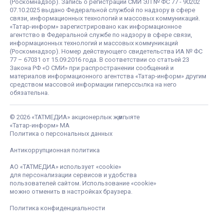
(Роскомнадзор). Запись о регистрации СМИ ЭЛ № ФС 77 - 90202
07.10.2025 выдано Федеральной службой по надзору в сфере
связи, информационных технологий и массовых коммуникаций.
«Татар-информ» зарегистрировано как информационное
агентство в Федеральной службе по надзору в сфере связи,
информационных технологий и массовых коммуникаций
(Роскомнадзор). Номер действующего свидетельства ИА № ФС
77 – 67031 от 15.09.2016 года. В соответствии со статьей 23
Закона РФ «О СМИ» при распространении сообщений и
материалов информационного агентства «Татар-информ» другим
средством массовой информации гиперссылка на него
обязательна.
© 2026 «ТАТМЕДИА» акционерлык җәмгыяте
«Татар-информ» МА
Политика о персональных данных
Антикоррупционная политика
АО «ТАТМЕДИА» использует «cookie»
для персонализации сервисов и удобства
пользователей сайтом. Использование «cookie»
можно отменить в настройках браузера.
Политика конфиденциальности