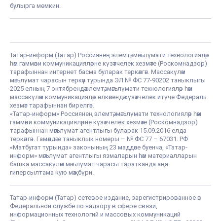
булырга мөмкин.
Татар-информ (Татар) Россиянең элемтә, мәгълүмати технологияләр
һәм гаммәви коммуникацияләрне күзәтчелек хезмәте (Роскомнадзор)
тарафыннан интернет басма буларак теркәлгән. Массакүләм
мәгълүмат чарасын теркәү турында ЭЛ № ФС 77-90202 таныклыгы
2025 елның 7 октябрендә элемтә, мәгълүмати технологияләр һәм
массакүләм коммуникацияләр өлкәсендә күзәтчелек итүче Федераль
хезмәт тарафыннан бирелгән.
«Татар-информ» Россиянең элемтә, мәгълүмати технологияләр һәм
гаммәви коммуникацияләрне күзәтчелек хезмәте (Роскомнадзор)
тарафыннан мәгълүмат агентлыгы буларак 15.09.2016 елда
теркәлгән. Гамәлдәге таныклык номеры – № ФС 77 – 67031. РФ
«Матбугат турында» законының 23 маддәсе буенча, «Татар-
информ» мәгълүмат агентлыгы язмаларын һәм материалларын
башка массакүләм мәгълүмат чарасы таратканда аңа
гиперсылтама кую мәҗбүри.
Татар-информ (Татар) сетевое издание, зарегистрированное в
Федеральной службе по надзору в сфере связи,
информационных технологий и массовых коммуникаций