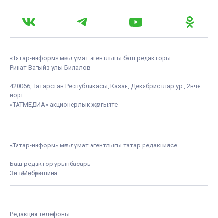
«Татар-информ» мәгълүмат агентлыгы баш редакторы
Ринат Вагыйз улы Билалов
420066, Татарстан Республикасы, Казан, Декабристлар ур., 2нче
йорт.
«ТАТМЕДИА» акционерлык җәмгыяте
«Татар-информ» мәгълүмат агентлыгы татар редакциясе
Баш редактор урынбасары
Зилә Мөбәрәкшина
Редакция телефоны