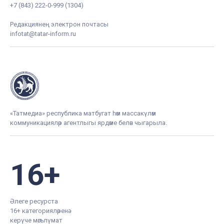
+7 (843) 222-0-999 (1304)
Редакциянең электрон почтасы
infotat@tatar-inform.ru
«Татмедиа» республика матбугат һәм массакүләм
коммуникацияләр агентлыгы ярдәме белән чыгарыла.
16+
Әлеге ресурста
16+ категорияләренә
керүче мәгълүмат