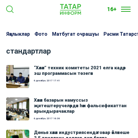
16+
Яңалыклар
Фото
Матбугат очрашуы
Рәсми Татарс
стандартлар
“Хәләл” техник комитеты 2021 елга кадәр
эш программасын төзегән
6 декабрь 2017
17:41
Хәләл базарын намуссыз
җитештерүчеләрдән һәм фальсификаттан
арындырачаклар
6 декабрь 2017
16:36
Дөнья хәләл индустриясендә товар әйләнеше