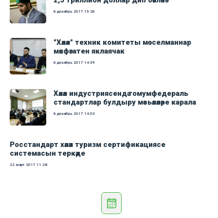
2,5 триллион доллар дип бәяләнә
6 декабрь 2017
15:26
"Хәләл" техник комитеты мөселманнар
мәнфәгатен яклаячак
6 декабрь 2017
14:39
Хәләл индустриясендә гомумфедераль
стандартлар булдыру мәсьәләләре карала
6 декабрь 2017
14:03
Росстандарт хәләл туризм сертификациясе
системасын теркәде
22 март 2017
11:28