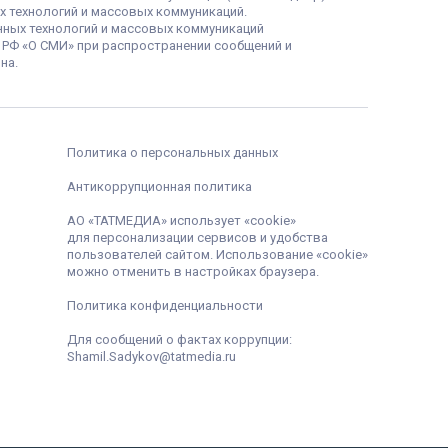
х технологий и массовых коммуникаций.
нных технологий и массовых коммуникаций
а РФ «О СМИ» при распространении сообщений и
на.
Политика о персональных данных
Антикоррупционная политика
АО «ТАТМЕДИА» использует «cookie»
для персонализации сервисов и удобства
пользователей сайтом. Использование «cookie»
можно отменить в настройках браузера.
Политика конфиденциальности
Для сообщений о фактах коррупции:
Shamil.Sadykov@tatmedia.ru