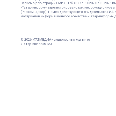
Запись о регистрации СМИ ЭЛ № ФС 77 - 90202 07.10.2025
«Татар-информ» зарегистрировано как информационное аг
(Роскомнадзор). Номер действующего свидетельства ИА № Ф
материалов информационного агентства «Татар-информ» д
© 2026 «ТАТМЕДИА» акционерлык җәмгыяте
«Татар-информ» МА