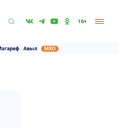
16+
Мәгариф
Авыл
МХО