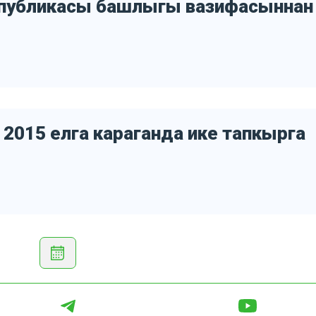
спубликасы башлыгы вазифасыннан
2015 елга караганда ике тапкырга