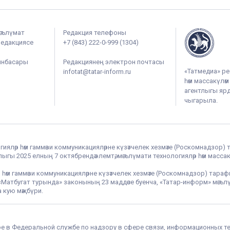
әгълүмат
Редакция телефоны
редакциясе
+7 (843) 222-0-999 (1304)
ынбасары
Редакциянең электрон почтасы
«Татмедиа» ре
infotat@tatar-inform.ru
һәм массакүлә
агентлыгы ярдә
чыгарыла.
гияләр һәм гаммәви коммуникацияләрне күзәтчелек хезмәте (Роскомнадзор) 
гы 2025 елның 7 октябрендә элемтә, мәгълүмати технологияләр һәм массак
 һәм гаммәви коммуникацияләрне күзәтчелек хезмәте (Роскомнадзор) тара
РФ «Матбугат турында» законының 23 маддәсе буенча, «Татар-информ» мә
 кую мәҗбүри.
ое в Федеральной службе по надзору в сфере связи, информационных т