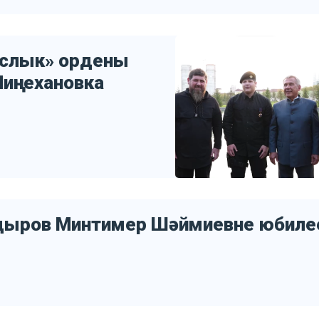
услык» ордены
иңнехановка
дыров Минтимер Шәймиевне юбиле