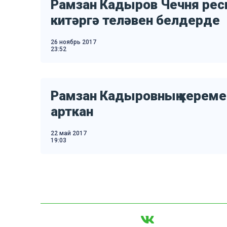
Рамзан Кадыров Чечня ре
китәргә теләвен белдерде
26 ноябрь 2017
23:52
Рамзан Кадыровның кереме 
арткан
22 май 2017
19:03