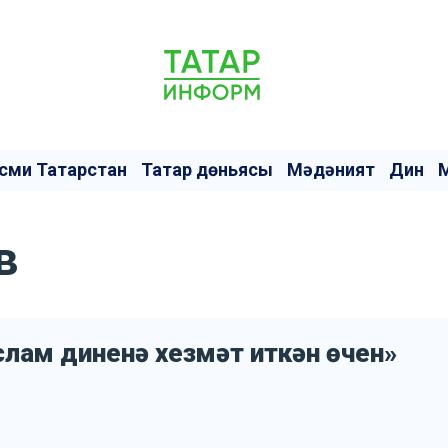
сми Татарстан
Татар дөньясы
Мәдәният
Дин
в
лам диненә хезмәт иткән өчен»