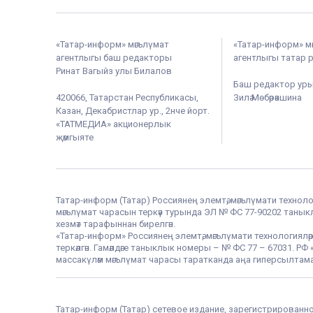
«Татар-информ» мәгълүмат
«Татар-информ» м
агентлыгы баш редакторы
агентлыгы татар 
Ринат Вагыйз улы Билалов
Баш редактор ур
420066, Татарстан Республикасы,
Зилә Мөбәрәкшина
Казан, Декабристлар ур., 2нче йорт.
«ТАТМЕДИА» акционерлык
җәмгыяте
Татар-информ (Татар) Россиянең элемтә, мәгълүмати техноло
мәгълүмат чарасын теркәү турында ЭЛ № ФС 77-90202 таныклы
хезмәт тарафыннан бирелгән.
«Татар-информ» Россиянең элемтә, мәгълүмати технологияләр
теркәлгән. Гамәлдәге таныклык номеры – № ФС 77 – 67031. 
массакүләм мәгълүмат чарасы таратканда аңа гиперсылтама
Татар-информ (Татар) сетевое издание, зарегистрированн