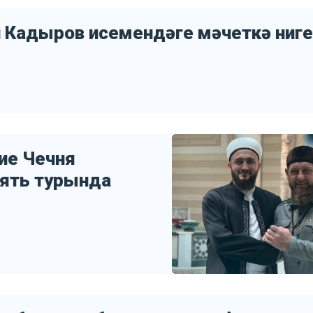
 Кадыров исемендәге мәчеткә ниге
ие Чечня
ять турында