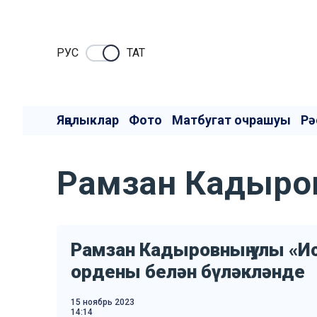
РУC
ТАТ
Яңалыклар
Фото
Матбугат очрашуы
Рә
Рамзан Кадыро
Рамзан Кадыровның улы «Ис
ордены белән бүләкләнде
15 ноябрь 2023
14:14