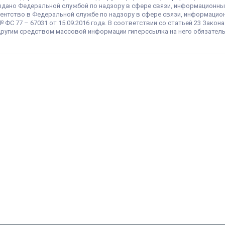
 выдано Федеральной службой по надзору в сфере связи, информационны
ентство в Федеральной службе по надзору в сфере связи, информацио
С 77 – 67031 от 15.09.2016 года. В соответствии со статьей 23 Закон
ругим средством массовой информации гиперссылка на него обязатель