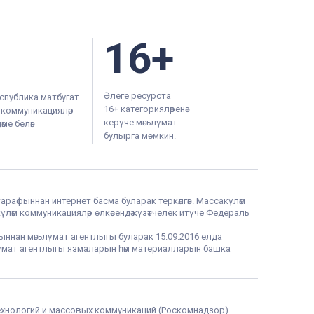
16+
Әлеге ресурста
спублика матбугат
16+ категорияләренә
м коммуникацияләр
керүче мәгълүмат
ме белән
булырга мөмкин.
тарафыннан интернет басма буларак теркәлгән. Массакүләм
үләм коммуникацияләр өлкәсендә күзәтчелек итүче Федераль
фыннан мәгълүмат агентлыгы буларак 15.09.2016 елда
гълүмат агентлыгы язмаларын һәм материалларын башка
ехнологий и массовых коммуникаций (Роскомнадзор).