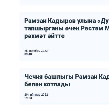
Рамзан Кадыров улына «Д
тапшырганы өчен Рөстәм М
рәхмәт әйтте
25 октябрь 2023
09:48
Чечня башлыгы Рамзан Ка
белән котлады
20 гыйнвар 2022
19:23