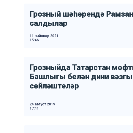
Грозный шәһәрендә Рамзан
салдылар
11 гыйнвар 2021
15:46
Грозныйда Татарстан мөфт
Башлыгы белән дини вәзгы
сөйләштеләр
24 август 2019
17:41