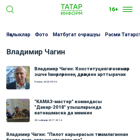
16+
Яңалыклар
Фото
Матбугат очрашуы
Рәсми Татарс
Владимир Чагин
Владимир Чагин: Конституциягә төзәтмәләр
эшче һөнәрләренең дәрәҗәсен арттырачак
9 июнь 2020
09:52
"КАМАЗ-мастер" командасы
"Дакар-2018" узышларында
катнашмаска да мөмкин
26 гыйнвар 2017
20:14
Владимир Чагин: "Пилот карьерасын тәмамлаганнан