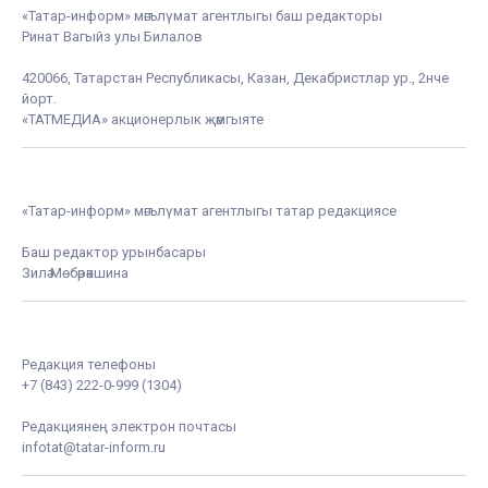
«Татар-информ» мәгълүмат агентлыгы баш редакторы
Ринат Вагыйз улы Билалов
420066, Татарстан Республикасы, Казан, Декабристлар ур., 2нче
йорт.
«ТАТМЕДИА» акционерлык җәмгыяте
«Татар-информ» мәгълүмат агентлыгы татар редакциясе
Баш редактор урынбасары
Зилә Мөбәрәкшина
Редакция телефоны
+7 (843) 222-0-999 (1304)
Редакциянең электрон почтасы
infotat@tatar-inform.ru