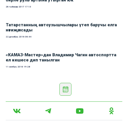
бирле руль артына утырган юк"
26 гыйнвар 2017
17:13
Татарстанның автоузышчылары үтеп баручы елга
нәтиҗә ясады
22 декабрь 2016
06:44
«КАМАЗ-Мастер»дан Владимир Чагин автоспортта
ел кешесе дип танылган
11 ноябрь 2016
19:28