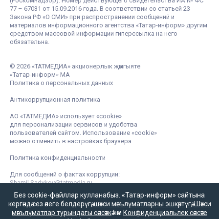
(Роскомнадзор). Номер действующего свидетельства ИА № ФС
77 – 67031 от 15.09.2016 года. В соответствии со статьей 23
Закона РФ «О СМИ» при распространении сообщений и
материалов информационного агентства «Татар-информ» другим
средством массовой информации гиперссылка на него
обязательна.
© 2026 «ТАТМЕДИА» акционерлык җәмгыяте
«Татар-информ» МА
Политика о персональных данных
Антикоррупционная политика
АО «ТАТМЕДИА» использует «cookie»
для персонализации сервисов и удобства
пользователей сайтом. Использование «cookie»
можно отменить в настройках браузера.
Политика конфиденциальности
Для сообщений о фактах коррупции:
Shamil.Sadykov@tatmedia.ru
Без cookie-файллар кулланабыз. «Татар-информ» сайтына
кергәндә сез әлеге белдерүгә,
шәхси мәгълүматларны эшкәртүгә
,
Шәхси
мәгълүматлар турындагы сәясәткә
һәм
Конфиденциальлек сәясәте