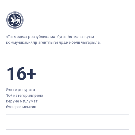
«Татмедиа» республика матбугат һәм массакүләм
коммуникацияләр агентлыгы ярдәме белән чыгарыла.
16+
Әлеге ресурста
16+ категорияләренә
керүче мәгълүмат
булырга мөмкин.