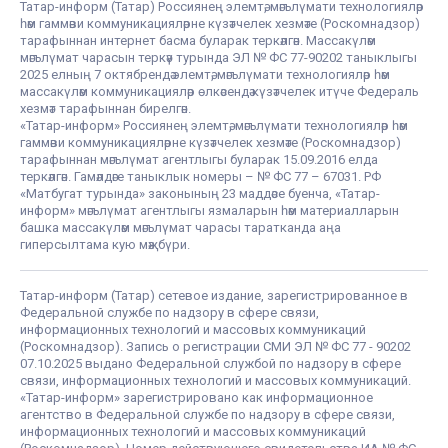
Татар-информ (Татар) Россиянең элемтә, мәгълүмати технологияләр
һәм гаммәви коммуникацияләрне күзәтчелек хезмәте (Роскомнадзор)
тарафыннан интернет басма буларак теркәлгән. Массакүләм
мәгълүмат чарасын теркәү турында ЭЛ № ФС 77-90202 таныклыгы
2025 елның 7 октябрендә элемтә, мәгълүмати технологияләр һәм
массакүләм коммуникацияләр өлкәсендә күзәтчелек итүче Федераль
хезмәт тарафыннан бирелгән.
«Татар-информ» Россиянең элемтә, мәгълүмати технологияләр һәм
гаммәви коммуникацияләрне күзәтчелек хезмәте (Роскомнадзор)
тарафыннан мәгълүмат агентлыгы буларак 15.09.2016 елда
теркәлгән. Гамәлдәге таныклык номеры – № ФС 77 – 67031. РФ
«Матбугат турында» законының 23 маддәсе буенча, «Татар-
информ» мәгълүмат агентлыгы язмаларын һәм материалларын
башка массакүләм мәгълүмат чарасы таратканда аңа
гиперсылтама кую мәҗбүри.
Татар-информ (Татар) сетевое издание, зарегистрированное в
Федеральной службе по надзору в сфере связи,
информационных технологий и массовых коммуникаций
(Роскомнадзор). Запись о регистрации СМИ ЭЛ № ФС 77 - 90202
07.10.2025 выдано Федеральной службой по надзору в сфере
связи, информационных технологий и массовых коммуникаций.
«Татар-информ» зарегистрировано как информационное
агентство в Федеральной службе по надзору в сфере связи,
информационных технологий и массовых коммуникаций