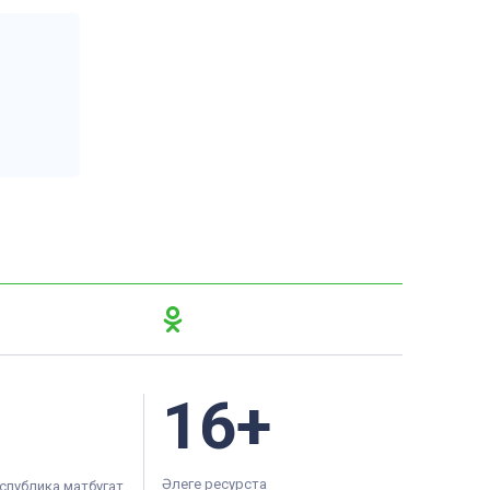
16+
Әлеге ресурста
спублика матбугат