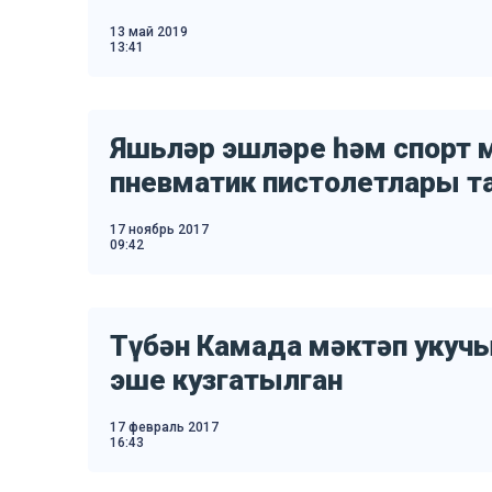
13 май 2019
13:41
Яшьләр эшләре һәм спорт
пневматик пистолетлары 
17 ноябрь 2017
09:42
Түбән Камада мәктәп укуч
эше кузгатылган
17 февраль 2017
16:43