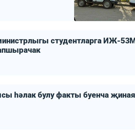
 министрлыгы студентларга ИЖ-53
тапшырачак
ысы һәлак булу факты буенча җина