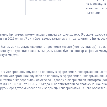
һәм массакүлә
агентлыгы ярдә
чыгарыла.
гияләр һәм гаммәви коммуникацияләрне күзәтчелек хезмәте (Роскомнадзор) 
гы 2025 елның 7 октябрендә элемтә, мәгълүмати технологияләр һәм массак
 һәм гаммәви коммуникацияләрне күзәтчелек хезмәте (Роскомнадзор) тара
РФ «Матбугат турында» законының 23 маддәсе буенча, «Татар-информ» мә
 кую мәҗбүри.
ое в Федеральной службе по надзору в сфере связи, информационных т
 выдано Федеральной службой по надзору в сфере связи, информационны
ентство в Федеральной службе по надзору в сфере связи, информацио
С 77 – 67031 от 15.09.2016 года. В соответствии со статьей 23 Закон
ругим средством массовой информации гиперссылка на него обязатель