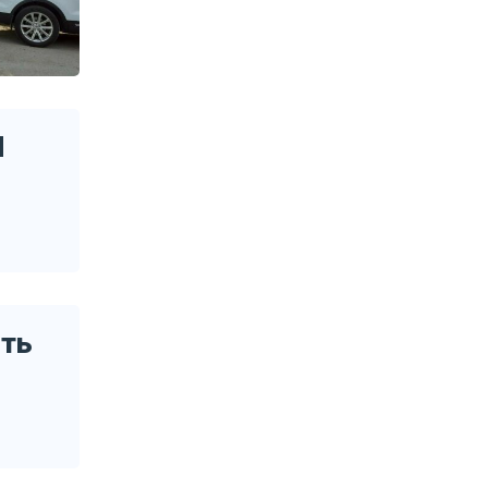
М
ять