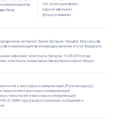
16+ категорияләренә
м коммуникацияләр
керүче мәгълүмат
ме белән
булырга мөмкин.
тарафыннан интернет басма буларак теркәлгән. Массакүләм
үләм коммуникацияләр өлкәсендә күзәтчелек итүче Федераль
фыннан мәгълүмат агентлыгы буларак 15.09.2016 елда
гълүмат агентлыгы язмаларын һәм материалларын башка
ехнологий и массовых коммуникаций (Роскомнадзор).
х технологий и массовых коммуникаций.
нных технологий и массовых коммуникаций
а РФ «О СМИ» при распространении сообщений и
на.