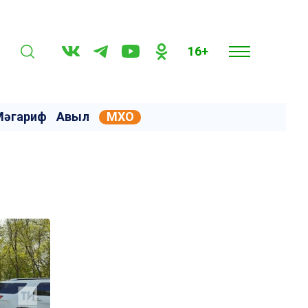
16+
Мәгариф
Авыл
МХО