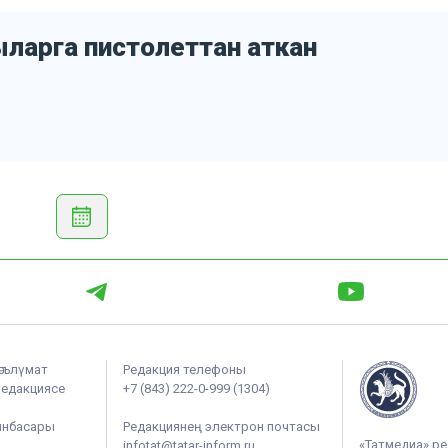
ларга пистолеттан аткан
әгълүмат
Редакция телефоны
редакциясе
+7 (843) 222-0-999 (1304)
ынбасары
Редакциянең электрон почтасы
«Татмедиа» ре
infotat@tatar-inform.ru