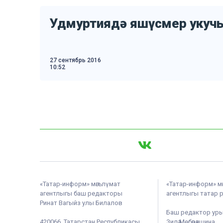
Удмуртиядә яшүсмер укучы
27 сентябрь 2016
10:52
«Татар-информ» мәгълүмат
«Татар-информ» м
агентлыгы баш редакторы
агентлыгы татар 
Ринат Вагыйз улы Билалов
Баш редактор ур
420066, Татарстан Республикасы,
Зилә Мөбәрәкшина