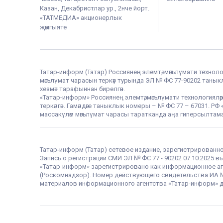
Казан, Декабристлар ур., 2нче йорт.
«ТАТМЕДИА» акционерлык
җәмгыяте
Татар-информ (Татар) Россиянең элемтә, мәгълүмати техноло
мәгълүмат чарасын теркәү турында ЭЛ № ФС 77-90202 таныклы
хезмәт тарафыннан бирелгән.
«Татар-информ» Россиянең элемтә, мәгълүмати технологияләр
теркәлгән. Гамәлдәге таныклык номеры – № ФС 77 – 67031. 
массакүләм мәгълүмат чарасы таратканда аңа гиперсылтама
Татар-информ (Татар) сетевое издание, зарегистрированн
Запись о регистрации СМИ ЭЛ № ФС 77 - 90202 07.10.2025
«Татар-информ» зарегистрировано как информационное аг
(Роскомнадзор). Номер действующего свидетельства ИА № Ф
материалов информационного агентства «Татар-информ» д