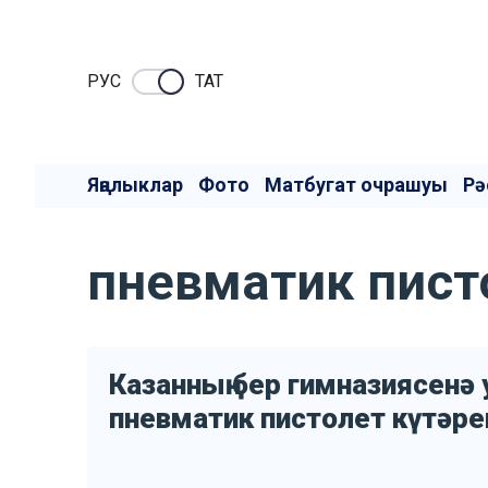
РУC
ТАТ
Яңалыклар
Фото
Матбугат очрашуы
Рә
пневматик пист
Казанның бер гимназиясенә
пневматик пистолет күтәре