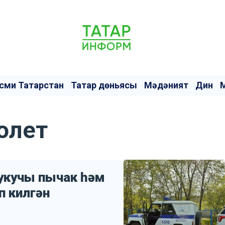
сми Татарстан
Татар дөньясы
Мәдәният
Дин
олет
 укучы пычак һәм
п килгән