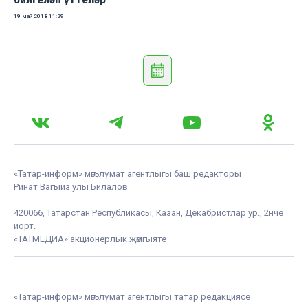
билгеләп үттеләр
19 май 2018
11:29
«Татар-информ» мәгълүмат агентлыгы баш редакторы
Ринат Вагыйз улы Билалов
420066, Татарстан Республикасы, Казан, Декабристлар ур., 2нче
йорт.
«ТАТМЕДИА» акционерлык җәмгыяте
«Татар-информ» мәгълүмат агентлыгы татар редакциясе