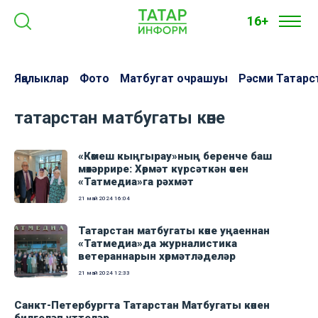
16+
Яңалыклар
Фото
Матбугат очрашуы
Рәсми Татарс
татарстан матбугаты көне
«Көмеш кыңгырау»ның беренче баш
мөхәррире: Хөрмәт күрсәткән өчен
«Татмедиа»га рәхмәт
21 май 2024
16:04
Татарстан матбугаты көне уңаеннан
«Татмедиа»да журналистика
ветераннарын хөрмәтләделәр
21 май 2024
12:33
Санкт-Петербургта Татарстан Матбугаты көнен