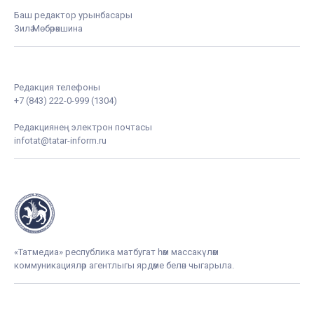
Баш редактор урынбасары
Зилә Мөбәрәкшина
Редакция телефоны
+7 (843) 222-0-999 (1304)
Редакциянең электрон почтасы
infotat@tatar-inform.ru
«Татмедиа» республика матбугат һәм массакүләм
коммуникацияләр агентлыгы ярдәме белән чыгарыла.