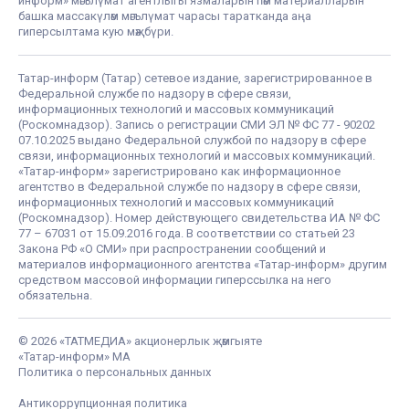
информ» мәгълүмат агентлыгы язмаларын һәм материалларын
башка массакүләм мәгълүмат чарасы таратканда аңа
гиперсылтама кую мәҗбүри.
Татар-информ (Татар) сетевое издание, зарегистрированное в
Федеральной службе по надзору в сфере связи,
информационных технологий и массовых коммуникаций
(Роскомнадзор). Запись о регистрации СМИ ЭЛ № ФС 77 - 90202
07.10.2025 выдано Федеральной службой по надзору в сфере
связи, информационных технологий и массовых коммуникаций.
«Татар-информ» зарегистрировано как информационное
агентство в Федеральной службе по надзору в сфере связи,
информационных технологий и массовых коммуникаций
(Роскомнадзор). Номер действующего свидетельства ИА № ФС
77 – 67031 от 15.09.2016 года. В соответствии со статьей 23
Закона РФ «О СМИ» при распространении сообщений и
материалов информационного агентства «Татар-информ» другим
средством массовой информации гиперссылка на него
обязательна.
© 2026 «ТАТМЕДИА» акционерлык җәмгыяте
«Татар-информ» МА
Политика о персональных данных
Антикоррупционная политика