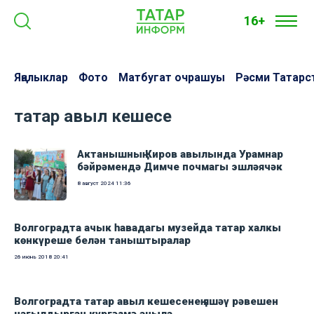
16+
Яңалыклар
Фото
Матбугат очрашуы
Рәсми Татарс
татар авыл кешесе
Актанышның Киров авылында Урамнар
бәйрәмендә Димче почмагы эшләячәк
8 август 2024
11:36
Волгоградта ачык һавадагы музейда татар халкы
көнкүреше белән таныштыралар
26 июнь 2018
20:41
Волгоградта татар авыл кешесенең яшәү рәвешен