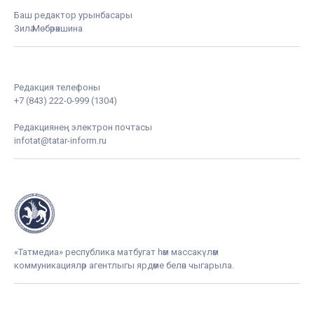
Баш редактор урынбасары
Зилә Мөбәрәкшина
Редакция телефоны
+7 (843) 222-0-999 (1304)
Редакциянең электрон почтасы
infotat@tatar-inform.ru
«Татмедиа» республика матбугат һәм массакүләм
коммуникацияләр агентлыгы ярдәме белән чыгарыла.