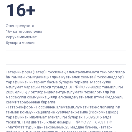
16+
Әлеге ресурста
16+ категорияләренә
керүче мәгълүмат
булырга мөмкин.
Татар-информ (Татар) Россиянең элемтә, мәгълүмати технологияләр
һәм гаммәви коммуникацияләрне күзәтчелек хезмәте (Роскомнадзор)
тарафыннан интернет басма буларак теркәлгән. Массакүләм
мәгълүмат чарасын теркәү турында ЭЛ № ФС 77-90202 таныклыгы
2025 елның 7 октябрендә элемтә, мәгълүмати технологияләр һәм
массакүләм коммуникацияләр өлкәсендә күзәтчелек итүче Федераль
хезмәт тарафыннан бирелгән.
«Татар-информ» Россиянең элемтә, мәгълүмати технологияләр һәм
гаммәви коммуникацияләрне күзәтчелек хезмәте (Роскомнадзор)
тарафыннан мәгълүмат агентлыгы буларак 15.09.2016 елда
теркәлгән. Гамәлдәге таныклык номеры – № ФС 77 – 67031. РФ
«Матбугат турында» законының 23 маддәсе буенча, «Татар-