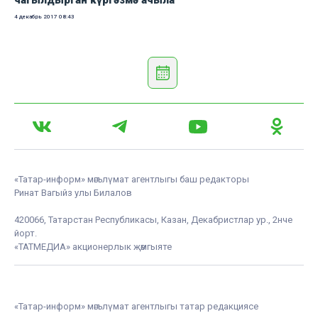
чагылдырган күргәзмә ачыла
4 декабрь 2017
08:43
«Татар-информ» мәгълүмат агентлыгы баш редакторы
Ринат Вагыйз улы Билалов
420066, Татарстан Республикасы, Казан, Декабристлар ур., 2нче
йорт.
«ТАТМЕДИА» акционерлык җәмгыяте
«Татар-информ» мәгълүмат агентлыгы татар редакциясе