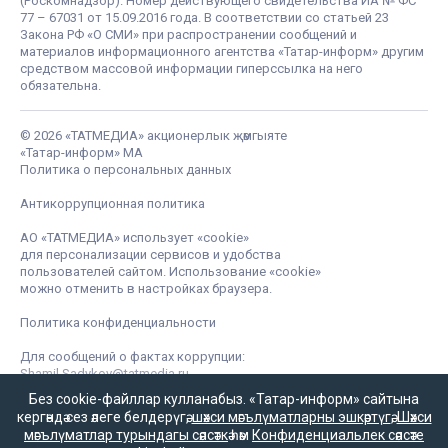
(Роскомнадзор). Номер действующего свидетельства ИА № ФС
77 – 67031 от 15.09.2016 года. В соответствии со статьей 23
Закона РФ «О СМИ» при распространении сообщений и
материалов информационного агентства «Татар-информ» другим
средством массовой информации гиперссылка на него
обязательна.
© 2026 «ТАТМЕДИА» акционерлык җәмгыяте
«Татар-информ» МА
Политика о персональных данных
Антикоррупционная политика
АО «ТАТМЕДИА» использует «cookie»
для персонализации сервисов и удобства
пользователей сайтом. Использование «cookie»
можно отменить в настройках браузера.
Политика конфиденциальности
Для сообщений о фактах коррупции:
Shamil.Sadykov@tatmedia.ru
Без cookie-файллар кулланабыз. «Татар-информ» сайтына
кергәндә сез әлеге белдерүгә,
шәхси мәгълүматларны эшкәртүгә
,
Шәхси
мәгълүматлар турындагы сәясәткә
һәм
Конфиденциальлек сәясәте