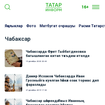
16+
Яңалыклар
Фото
Матбугат очрашуы
Рәсми Татарс
Чабаксар
Чабаксарда Фәрит Гыйбатдиновка
багышланган китап тәкъдим ителде
15 декабрь 2020
20:43
Дамир Исхаков Чабаксарда Иван
Грозныйга куелган һәйкәл озак тормас дип
фаразлады
27 декабрь 2019
17:20
Чабаксар шәһәрендә Явыз Иванның