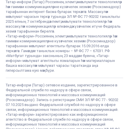
Татар-информ (Татар) Россиянең элемтә, мәгълүмати технологияләр
һәм гаммәви коммуникацияләрне күзәтчелек хезмәте (Роскомнадзор)
тарафыннан интернет басма буларак теркәлгән. Массакүләм
мәгълүмат чарасын теркәү турында ЭЛ № ФС 77-90202 таныклыгы
2025 елның 7 октябрендә элемтә, мәгълүмати технологияләр һәм
массакүләм коммуникацияләр өлкәсендә күзәтчелек итүче Федераль
хезмәт тарафыннан бирелгән.
«Татар-информ» Россиянең элемтә, мәгълүмати технологияләр һәм
гаммәви коммуникацияләрне күзәтчелек хезмәте (Роскомнадзор)
тарафыннан мәгълүмат агентлыгы буларак 15.09.2016 елда
теркәлгән. Гамәлдәге таныклык номеры – № ФС 77 – 67031. РФ
«Матбугат турында» законының 23 маддәсе буенча, «Татар-
информ» мәгълүмат агентлыгы язмаларын һәм материалларын
башка массакүләм мәгълүмат чарасы таратканда аңа
гиперсылтама кую мәҗбүри.
Татар-информ (Татар) сетевое издание, зарегистрированное в
Федеральной службе по надзору в сфере связи,
информационных технологий и массовых коммуникаций
(Роскомнадзор). Запись о регистрации СМИ ЭЛ № ФС 77 - 90202
07.10.2025 выдано Федеральной службой по надзору в сфере
связи, информационных технологий и массовых коммуникаций.
«Татар-информ» зарегистрировано как информационное
агентство в Федеральной службе по надзору в сфере связи,
информационных технологий и массовых коммуникаций