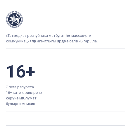
«Татмедиа» республика матбугат һәм массакүләм
коммуникацияләр агентлыгы ярдәме белән чыгарыла.
16+
Әлеге ресурста
16+ категорияләренә
керүче мәгълүмат
булырга мөмкин.