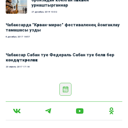
бронзадан коелган һәйкәлен
урнаштырганнар
27 декабрь 2019
10:02
Чабаксарда "Кәрван-мирас" фестиваленең йомгаклау
тамашасы узды
6 декабрь 2017
18:57
Чабаксар Сабан туе Федераль Сабан туе белән бер
көндә үткәреләчәк
20 апрель 2017
17:18