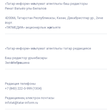
«Татар-информ» мәгълүмат агентлыгы баш редакторы
Ринат Вагыйз улы Билалов
420066, Татарстан Республикасы, Казан, Декабристлар ур., 2нче
йорт.
«ТАТМЕДИА» акционерлык җәмгыяте
«Татар-информ» мәгълүмат агентлыгы татар редакциясе
Баш редактор урынбасары
Зилә Мөбәрәкшина
Редакция телефоны
+7 (843) 222-0-999 (1304)
Редакциянең электрон почтасы
infotat@tatar-inform.ru