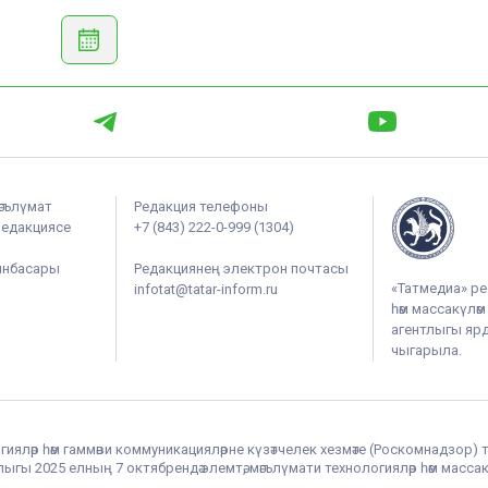
әгълүмат
Редакция телефоны
редакциясе
+7 (843) 222-0-999 (1304)
ынбасары
Редакциянең электрон почтасы
«Татмедиа» ре
infotat@tatar-inform.ru
һәм массакүлә
агентлыгы ярдә
чыгарыла.
гияләр һәм гаммәви коммуникацияләрне күзәтчелек хезмәте (Роскомнадзор) 
гы 2025 елның 7 октябрендә элемтә, мәгълүмати технологияләр һәм массак