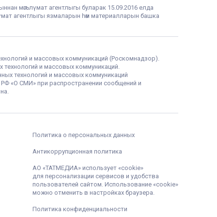
фыннан мәгълүмат агентлыгы буларак 15.09.2016 елда
гълүмат агентлыгы язмаларын һәм материалларын башка
ехнологий и массовых коммуникаций (Роскомнадзор).
х технологий и массовых коммуникаций.
нных технологий и массовых коммуникаций
а РФ «О СМИ» при распространении сообщений и
на.
Политика о персональных данных
Антикоррупционная политика
АО «ТАТМЕДИА» использует «cookie»
для персонализации сервисов и удобства
пользователей сайтом. Использование «cookie»
можно отменить в настройках браузера.
Политика конфиденциальности