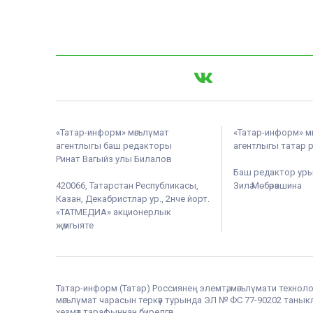
«Татар-информ» мәгълүмат
«Татар-информ» м
агентлыгы баш редакторы
агентлыгы татар 
Ринат Вагыйз улы Билалов
Баш редактор ур
420066, Татарстан Республикасы,
Зилә Мөбәрәкшина
Казан, Декабристлар ур., 2нче йорт.
«ТАТМЕДИА» акционерлык
җәмгыяте
Татар-информ (Татар) Россиянең элемтә, мәгълүмати техноло
мәгълүмат чарасын теркәү турында ЭЛ № ФС 77-90202 таныклы
хезмәт тарафыннан бирелгән.