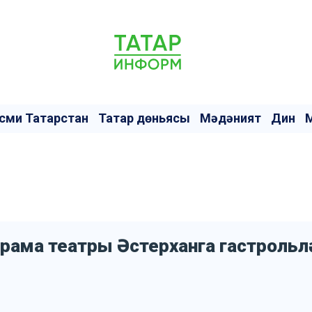
сми Татарстан
Татар дөньясы
Мәдәният
Дин
драма театры Әстерханга гастрольл