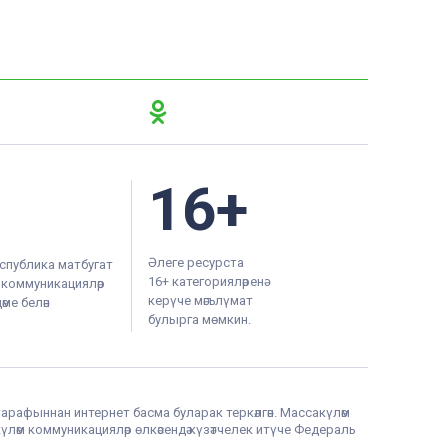
16+
Әлеге ресурста
спублика матбугат
16+ категорияләренә
м коммуникацияләр
керүче мәгълүмат
ме белән
булырга мөмкин.
тарафыннан интернет басма буларак теркәлгән. Массакүләм
үләм коммуникацияләр өлкәсендә күзәтчелек итүче Федераль