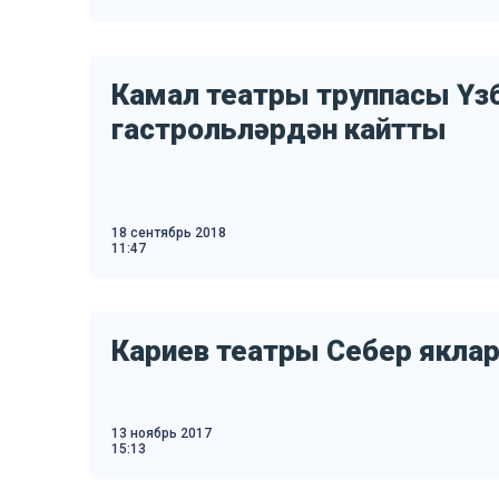
Камал театры труппасы Үз
гастрольләрдән кайтты
18 сентябрь 2018
11:47
Кариев театры Себер якла
13 ноябрь 2017
15:13