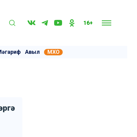
16+
Мәгариф
Авыл
МХО
әргә