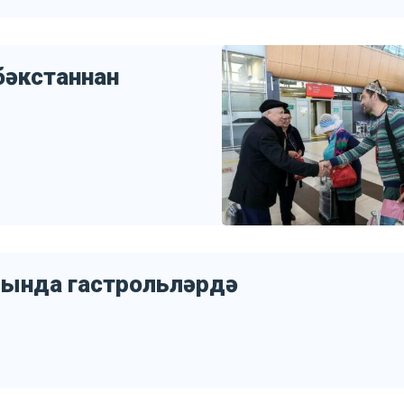
бәкстаннан
рында гастрольләрдә