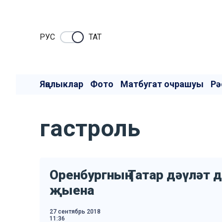
РУC
ТАТ
Яңалыклар
Фото
Матбугат очрашуы
Рә
гастроль
Оренбургның Татар дәүләт 
җыена
27 сентябрь 2018
11:36