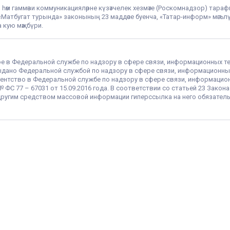
 һәм гаммәви коммуникацияләрне күзәтчелек хезмәте (Роскомнадзор) тара
РФ «Матбугат турында» законының 23 маддәсе буенча, «Татар-информ» мә
 кую мәҗбүри.
ое в Федеральной службе по надзору в сфере связи, информационных т
 выдано Федеральной службой по надзору в сфере связи, информационны
ентство в Федеральной службе по надзору в сфере связи, информацио
С 77 – 67031 от 15.09.2016 года. В соответствии со статьей 23 Закон
ругим средством массовой информации гиперссылка на него обязатель