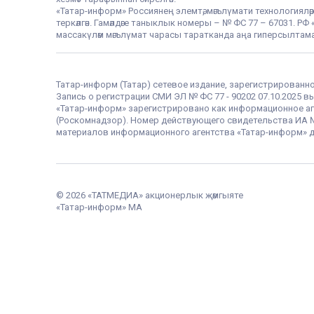
«Татар-информ» Россиянең элемтә, мәгълүмати технологияләр
теркәлгән. Гамәлдәге таныклык номеры – № ФС 77 – 67031. 
массакүләм мәгълүмат чарасы таратканда аңа гиперсылтама
Татар-информ (Татар) сетевое издание, зарегистрированн
Запись о регистрации СМИ ЭЛ № ФС 77 - 90202 07.10.2025
«Татар-информ» зарегистрировано как информационное аг
(Роскомнадзор). Номер действующего свидетельства ИА № Ф
материалов информационного агентства «Татар-информ» д
© 2026 «ТАТМЕДИА» акционерлык җәмгыяте
«Татар-информ» МА