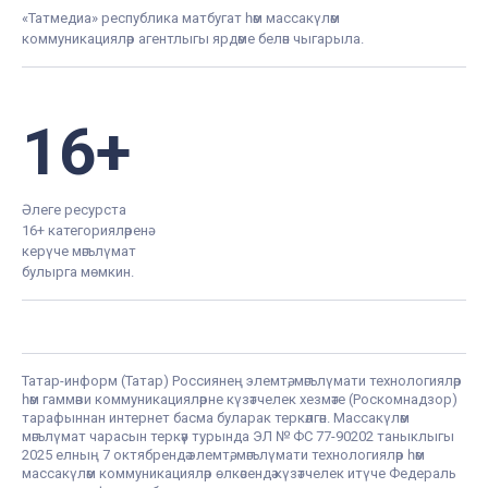
«Татмедиа» республика матбугат һәм массакүләм
коммуникацияләр агентлыгы ярдәме белән чыгарыла.
16+
Әлеге ресурста
16+ категорияләренә
керүче мәгълүмат
булырга мөмкин.
Татар-информ (Татар) Россиянең элемтә, мәгълүмати технологияләр
һәм гаммәви коммуникацияләрне күзәтчелек хезмәте (Роскомнадзор)
тарафыннан интернет басма буларак теркәлгән. Массакүләм
мәгълүмат чарасын теркәү турында ЭЛ № ФС 77-90202 таныклыгы
2025 елның 7 октябрендә элемтә, мәгълүмати технологияләр һәм
массакүләм коммуникацияләр өлкәсендә күзәтчелек итүче Федераль