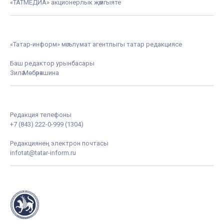
«ТАТМЕДИА» акционерлык җәмгыяте
«Татар-информ» мәгълүмат агентлыгы татар редакциясе
Баш редактор урынбасары
Зилә Мөбәрәкшина
Редакция телефоны
+7 (843) 222-0-999 (1304)
Редакциянең электрон почтасы
infotat@tatar-inform.ru