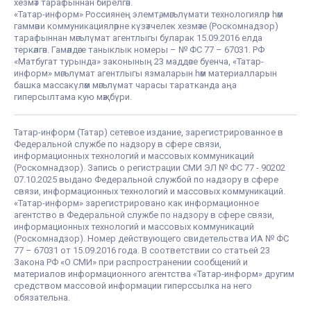
хезмәт тарафыннан бирелгән.
«Татар-информ» Россиянең элемтә, мәгълүмати технологияләр һәм
гаммәви коммуникацияләрне күзәтчелек хезмәте (Роскомнадзор)
тарафыннан мәгълүмат агентлыгы буларак 15.09.2016 елда
теркәлгән. Гамәлдәге таныклык номеры – № ФС 77 – 67031. РФ
«Матбугат турында» законының 23 маддәсе буенча, «Татар-
информ» мәгълүмат агентлыгы язмаларын һәм материалларын
башка массакүләм мәгълүмат чарасы таратканда аңа
гиперсылтама кую мәҗбүри.
Татар-информ (Татар) сетевое издание, зарегистрированное в
Федеральной службе по надзору в сфере связи,
информационных технологий и массовых коммуникаций
(Роскомнадзор). Запись о регистрации СМИ ЭЛ № ФС 77 - 90202
07.10.2025 выдано Федеральной службой по надзору в сфере
связи, информационных технологий и массовых коммуникаций.
«Татар-информ» зарегистрировано как информационное
агентство в Федеральной службе по надзору в сфере связи,
информационных технологий и массовых коммуникаций
(Роскомнадзор). Номер действующего свидетельства ИА № ФС
77 – 67031 от 15.09.2016 года. В соответствии со статьей 23
Закона РФ «О СМИ» при распространении сообщений и
материалов информационного агентства «Татар-информ» другим
средством массовой информации гиперссылка на него
обязательна.