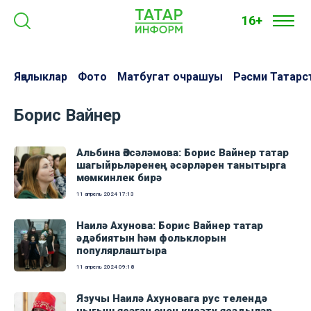
16+
Яңалыклар
Фото
Матбугат очрашуы
Рәсми Татарс
Борис Вайнер
Альбина Әпсәләмова: Борис Вайнер татар
шагыйрьләренең әсәрләрен танытырга
мөмкинлек бирә
11 апрель 2024
17:13
Наилә Ахунова: Борис Вайнер татар
әдәбиятын һәм фольклорын
популярлаштыра
11 апрель 2024
09:18
Язучы Наилә Ахуновага рус телендә