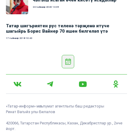
чыгыш ясаган өчен кисәтү ясадылар
24 гыйнвар 2020
14:35
Татар шигъриятен рус теленә тәрҗемә итүче
шагыйрь Борис Вайнер 70 яшен билгеләп үтә
17 гыйнвар 2018
10:43
«Татар-информ» мәгълүмат агентлыгы баш редакторы
Ринат Вагыйз улы Билалов
420066, Татарстан Республикасы, Казан, Декабристлар ур., 2нче
йорт.