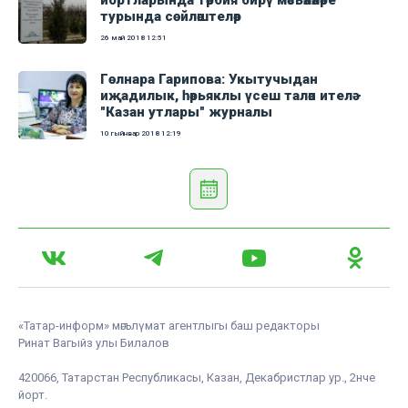
йортларында тәрбия бирү мәсьәләләре
турында сөйләштеләр
26 май 2018
12:51
Гөлнара Гарипова: Укытучыдан
иҗадилык, һәрьяклы үсеш таләп ителә -
"Казан утлары" журналы
10 гыйнвар 2018
12:19
«Татар-информ» мәгълүмат агентлыгы баш редакторы
Ринат Вагыйз улы Билалов
420066, Татарстан Республикасы, Казан, Декабристлар ур., 2нче
йорт.