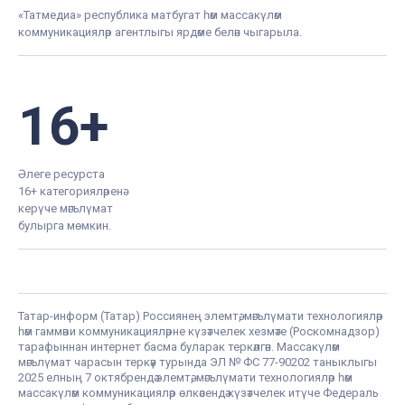
«Татмедиа» республика матбугат һәм массакүләм
коммуникацияләр агентлыгы ярдәме белән чыгарыла.
16+
Әлеге ресурста
16+ категорияләренә
керүче мәгълүмат
булырга мөмкин.
Татар-информ (Татар) Россиянең элемтә, мәгълүмати технологияләр
һәм гаммәви коммуникацияләрне күзәтчелек хезмәте (Роскомнадзор)
тарафыннан интернет басма буларак теркәлгән. Массакүләм
мәгълүмат чарасын теркәү турында ЭЛ № ФС 77-90202 таныклыгы
2025 елның 7 октябрендә элемтә, мәгълүмати технологияләр һәм
массакүләм коммуникацияләр өлкәсендә күзәтчелек итүче Федераль