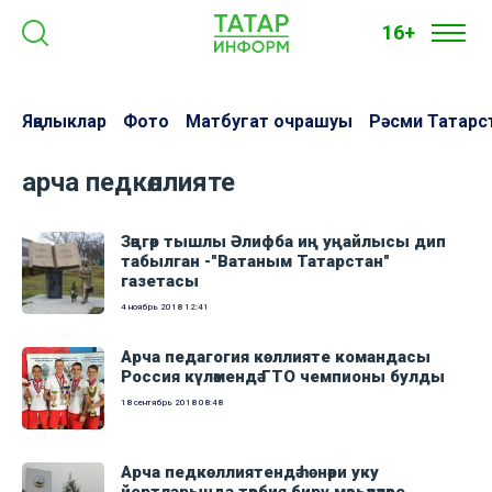
16+
Яңалыклар
Фото
Матбугат очрашуы
Рәсми Татарс
арча педкөллияте
Зәңгәр тышлы Әлифба иң уңайлысы дип
табылган -"Ватаным Татарстан"
газетасы
4 ноябрь 2018
12:41
Арча педагогия көллияте командасы
Россия күләмендә ГТО чемпионы булды
18 сентябрь 2018
08:48
Арча педкөллиятендә һөнәри уку