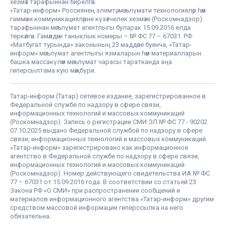
хезмәт тарафыннан бирелгән.
«Татар-информ» Россиянең элемтә, мәгълүмати технологияләр һәм
гаммәви коммуникацияләрне күзәтчелек хезмәте (Роскомнадзор)
тарафыннан мәгълүмат агентлыгы буларак 15.09.2016 елда
теркәлгән. Гамәлдәге таныклык номеры – № ФС 77 – 67031. РФ
«Матбугат турында» законының 23 маддәсе буенча, «Татар-
информ» мәгълүмат агентлыгы язмаларын һәм материалларын
башка массакүләм мәгълүмат чарасы таратканда аңа
гиперсылтама кую мәҗбүри.
Татар-информ (Татар) сетевое издание, зарегистрированное в
Федеральной службе по надзору в сфере связи,
информационных технологий и массовых коммуникаций
(Роскомнадзор). Запись о регистрации СМИ ЭЛ № ФС 77 - 90202
07.10.2025 выдано Федеральной службой по надзору в сфере
связи, информационных технологий и массовых коммуникаций.
«Татар-информ» зарегистрировано как информационное
агентство в Федеральной службе по надзору в сфере связи,
информационных технологий и массовых коммуникаций
(Роскомнадзор). Номер действующего свидетельства ИА № ФС
77 – 67031 от 15.09.2016 года. В соответствии со статьей 23
Закона РФ «О СМИ» при распространении сообщений и
материалов информационного агентства «Татар-информ» другим
средством массовой информации гиперссылка на него
обязательна.