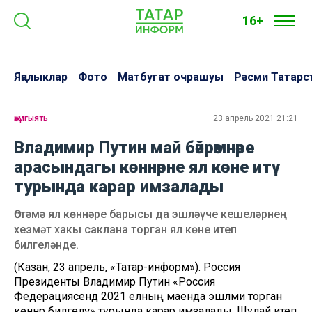
16+
Яңалыклар
Фото
Матбугат очрашуы
Рәсми Татарс
җәмгыять
23 апрель 2021 21:21
Владимир Путин май бәйрәмнәре
арасындагы көннәрне ял көне итү
турында карар имзалады
Өстәмә ял көннәре барысы да эшләүче кешеләрнең
хезмәт хакы саклана торган ял көне итеп
билгеләнде.
(Казан, 23 апрель, «Татар-информ»). Россия
Президенты Владимир Путин «Россия
Федерациясендә 2021 елның маенда эшләми торган
көннәр билгеләү» турында карар имзалады. Шулай итеп