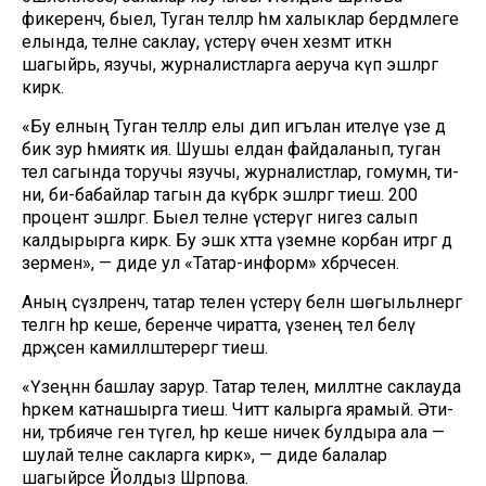
фикеренчә, быел, Туган телләр һәм халыклар бердәмлеге
елында, телне саклау, үстерү өчен хезмәт иткән
шагыйрь, язучы, журналистларга аеруча күп эшләргә
кирәк.
«Бу елның Туган телләр елы дип игълан ителүе үзе дә
бик зур әһәмияткә ия. Шушы елдан файдаланып, туган
тел сагында торучы язучы, журналистлар, гомумән, әти-
әни, әби-бабайлар тагын да күбрәк эшләргә тиеш. 200
процент эшләргә. Быел телне үстерүгә нигез салып
калдырырга кирәк. Бу эшкә хәтта үземне корбан итәргә дә
әзермен», — диде ул «Татар-информ» хәбәрчесенә.
Аның сүзләренчә, татар телен үстерү белән шөгыльләнергә
теләгән һәр кеше, беренче чиратта, үзенең тел белү
дәрәҗәсен камилләштерергә тиеш.
«Үзеңнән башлау зарур. Татар телен, милләтне саклауда
һәркем катнашырга тиеш. Читтә калырга ярамый. Әти-
әни, тәрбияче генә түгел, һәр кеше ничек булдыра ала —
шулай телне сакларга кирәк», — диде балалар
шагыйрәсе Йолдыз Шәрәпова.