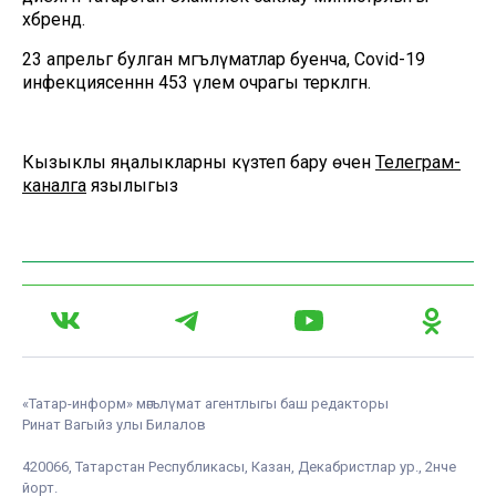
хәбәрендә.
23 апрельгә булган мәгълүматлар буенча, Covid-19
инфекциясеннән 453 үлем очрагы теркәлгән.
Кызыклы яңалыкларны күзәтеп бару өчен
Телеграм-
каналга
язылыгыз
«Татар-информ» мәгълүмат агентлыгы баш редакторы
Ринат Вагыйз улы Билалов
420066, Татарстан Республикасы, Казан, Декабристлар ур., 2нче
йорт.