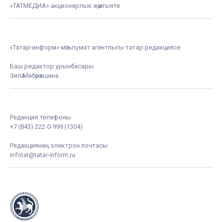
«ТАТМЕДИА» акционерлык җәмгыяте
«Татар-информ» мәгълүмат агентлыгы татар редакциясе
Баш редактор урынбасары
Зилә Мөбәрәкшина
Редакция телефоны
+7 (843) 222-0-999 (1304)
Редакциянең электрон почтасы
infotat@tatar-inform.ru