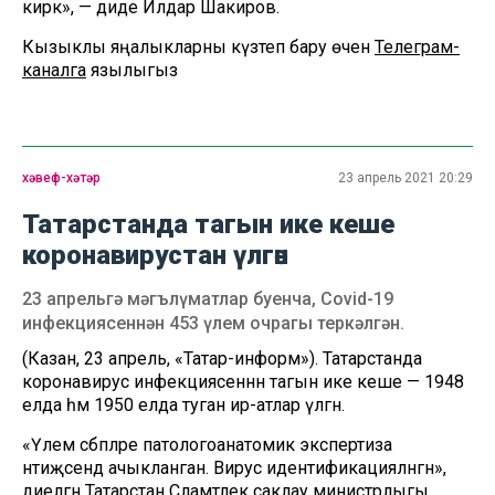
кирәк», — диде Илдар Шакиров.
Кызыклы яңалыкларны күзәтеп бару өчен
Телеграм-
каналга
язылыгыз
хәвеф-хәтәр
23 апрель 2021 20:29
Татарстанда тагын ике кеше
коронавирустан үлгән
23 апрельгә мәгълүматлар буенча, Covid-19
инфекциясеннән 453 үлем очрагы теркәлгән.
(Казан, 23 апрель, «Татар-информ»). Татарстанда
коронавирус инфекциясеннән тагын ике кеше — 1948
елда һәм 1950 елда туган ир-атлар үлгән.
«Үлем сәбәпләре патологоанатомик экспертиза
нәтиҗәсендә ачыкланган. Вирус идентификацияләнгән»,
диелгән Татарстан Сәламәтлек саклау министрлыгы