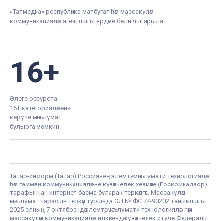
«Татмедиа» республика матбугат һәм массакүләм
коммуникацияләр агентлыгы ярдәме белән чыгарыла.
16+
Әлеге ресурста
16+ категорияләренә
керүче мәгълүмат
булырга мөмкин.
Татар-информ (Татар) Россиянең элемтә, мәгълүмати технологияләр
һәм гаммәви коммуникацияләрне күзәтчелек хезмәте (Роскомнадзор)
тарафыннан интернет басма буларак теркәлгән. Массакүләм
мәгълүмат чарасын теркәү турында ЭЛ № ФС 77-90202 таныклыгы
2025 елның 7 октябрендә элемтә, мәгълүмати технологияләр һәм
массакүләм коммуникацияләр өлкәсендә күзәтчелек итүче Федераль