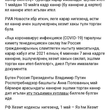
1 майдан 10 майга кадәр көннәр (бу көннәрне дә кертеп)
ял көннәре итеп игълан ителә.
РИА Новости хәбәр иткәнчә, әлеге карар нигезендә, өстәмә
ял көннәр өчен эшләүчеләрнең хезмәт хакы түләнә торган
була.
«Яңа коронавирус инфекциясе (COVID-19) таралуны
киметү тенеденциясен саклау һәм Россия
гражданнарының сәламәтлеген ныгыту максатында,
карар кабул итәм: 2021 елның 4 маеннан 7 аена кадәрге
көннәрне, эшләүчеләрнең хезмәт хакын саклап, эшләми
торган көн итеп билгеләргә», диелә Путин имазалаган
документта.
Бүген Россия Президенты Владимир Путин
Роспотребнадзор башлыгы Анна Попованың май
бәйрәмнәре арасындагы көннәрне эшләми торган көннәр
дип игълан
итү тәкъдимен хуплавы
билгеле булган
иде.
РФ Хезмәт кодексы нигезендә, 1 май — Яз һәм Хезмәт