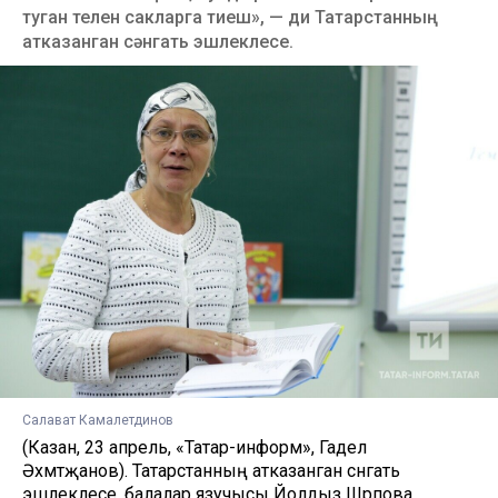
туган телен сакларга тиеш», — ди Татарстанның
атказанган сәнгать эшлеклесе.
Салават Камалетдинов
(Казан, 23 апрель, «Татар-информ», Гадел
Әхмәтҗанов). Татарстанның атказанган сәнгать
эшлеклесе, балалар язучысы Йолдыз Шәрәпова