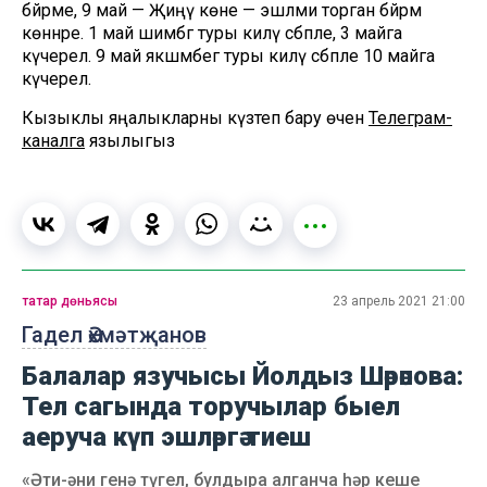
бәйрәме, 9 май — Җиңү көне — эшләми торган бәйрәм
көннәре. 1 май шимбәгә туры килү сәбәпле, 3 майга
күчерелә. 9 май якшәмбегә туры килү сәбәпле 10 майга
күчерелә.
Кызыклы яңалыкларны күзәтеп бару өчен
Телеграм-
каналга
язылыгыз
татар дөньясы
23 апрель 2021 21:00
Гадел Әхмәтҗанов
Балалар язучысы Йолдыз Шәрәпова:
Тел сагында торучылар быел
аеруча күп эшләргә тиеш
«Әти-әни генә түгел, булдыра алганча һәр кеше