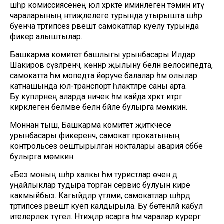
шәһәр комиссиясенең юл хәрәкәте иминлеген тәэмин итү
чараларының нәтиҗәлелеге турында утырышта шәһәр
буенча тәртипсез рәвештә самокатлар куелу турында
фикер алыштылар.
Башкарма комитет башлыгы урынбасары Илдар
Шакиров сүзләренчә, көннәр җылыну белән велосипедта,
самокатта һәм мопедта йөрүче балалар һәм олылар
катнашында юл-транспорт һәлакәтләре саны арта.
Бу күпләрнең аларда ничек һәм кайда хәрәкәт итәргә
кирәклеген белмәве белән бәйле булырга мөмкин.
Моннан тыш, Башкарма комитет җитәкчесе
урынбасары фикеренчә, самокат прокатының
контрольсез оештырылган нокталары авария сәбәбе
булырга мөмкин.
«Без моның шәһәр халкы һәм туристлар өчен дә
уңайлыклар тудыра торган сервис булуын кире
какмыйбыз. Кагыйдәләр үтәлми, самокатлар шәһәрдә
тәртипсез рәвештә куеп калдырыла. Бу бөтенләй кабул
ителерлек түгел. Нәтиҗәләр ясарга һәм чаралар күрергә