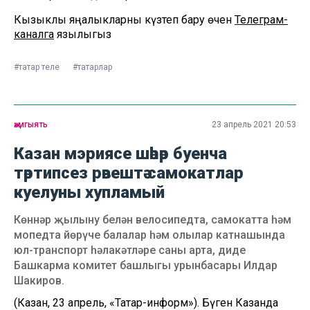
Кызыклы яңалыкларны күзәтеп бару өчен
Телеграм-
каналга
язылыгыз
#татар теле
#татарлар
җәмгыять
23 апрель 2021 20:53
Казан мэриясе шәһәр буенча
тәртипсез рәвештә самокатлар
куелуны хупламый
Көннәр җылыну белән велосипедта, самокатта һәм
мопедта йөрүче балалар һәм олылар катнашында
юл-транспорт һәлакәтләре саны арта, диде
Башкарма комитет башлыгы урынбасары Илдар
Шакиров.
(Казан, 23 апрель, «Татар-информ»). Бүген Казанда