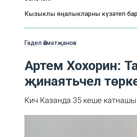
Кызыклы яңалыкларны күзәтеп бар
Гадел Әхмәтҗанов
Артем Хохорин: Т
җинаятьчел төрке
Кичә Казанда 35 кеше катнаш