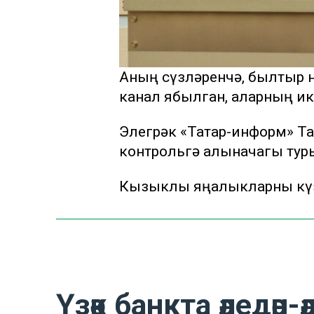
Аның сүзләренчә, былтыр 
канал ябылган, аларның ик
Элегрәк «Татар-информ» Т
контрольгә алыначагы ту
Кызыклы яңалыкларны күз
Үзәк банкта әледән-