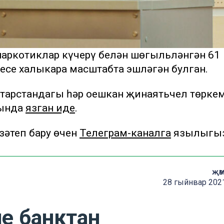
наркотиклар күчерү белән шөгыльләнгән 61
есе халыкара масштабта эшләгән булган.
атарстандагы һәр оешкан җинаятьчел төрке
рында
язган иде
.
әтеп бару өчен
Телеграм-каналга
язылыгы
җә
28 гыйнвар 2021
әле банктан