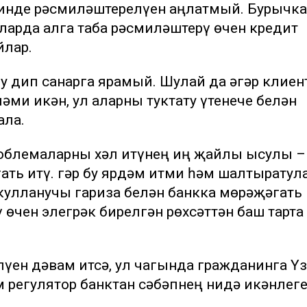
 инде рәсмиләштерелүен аңлатмый. Бурычка
ларда алга таба рәсмиләштерү өчен кредит
йлар.
 дип санарга ярамый. Шулай да әгәр клиен
әми икән, ул аларны туктату үтенече белән
ала.
облемаларны хәл итүнең иң җайлы ысулы –
ть итү. Әгәр бу ярдәм итми һәм шалтыратул
 кулланучы гариза белән банкка мөрәҗәгать 
өчен элегрәк бирелгән рөхсәттән баш тарта
лүен дәвам итсә, ул чагында гражданинга Ү
м регулятор банктан сәбәпнең нидә икәнлег