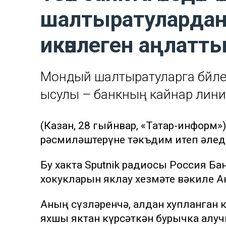
шалтыратулардан
икәнлеген аңлатт
Мондый шалтыратуларга бәйле
ысулы – банкның кайнар линияс
(Казан, 28 гыйнвар, «Татар-информ
рәсмиләштерүне тәкъдим итеп әлед
Бу хакта Sputnik радиосы Россия 
хокукларын яклау хезмәте вәкиле А
Аның сүзләренчә, алдан хупланган 
яхшы яктан күрсәткән бурычка алуч