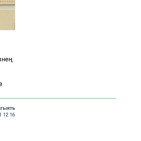
мнең
з
мгыять
 12:16