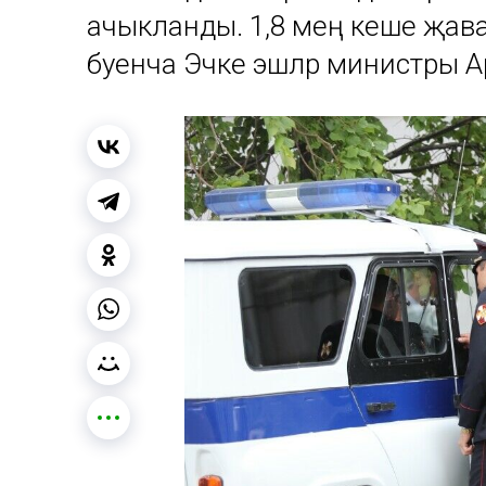
ачыкланды. 1,8 мең кеше җав
буенча Эчке эшләр министры А