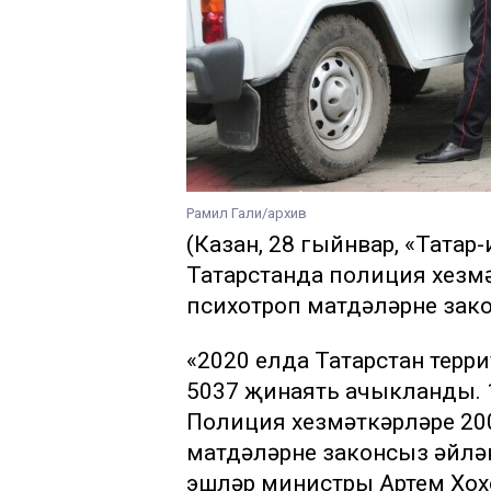
Рамил Гали/архив
(Казан, 28 гыйнвар, «Татар
Татарстанда полиция хезм
психотроп матдәләрне зак
«2020 елда Татарстан терр
5037 җинаять ачыкланды. 
Полиция хезмәткәрләре 20
матдәләрне законсыз әйлән
эшләр министры Артем Хо