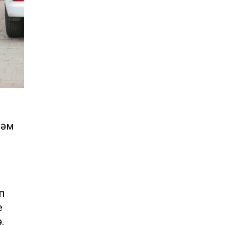
һәм
п
е
.