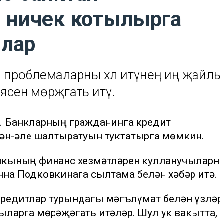
 ничек котылырга
ылар
 проблемаларны хәл итүнең иң җайл
енә мөрәҗәгать итү.
»). Банкларның гражданинга кредит
ән-әле шалтыратуын туктатырга мөмкин.
Банкының финанс хезмәтләрен кулланучылар
нна Подковкинага сылтама белән хәбәр итә.
кредитлар турындагы мәгълүмат белән үзлә
ыларга мөрәҗәгать итәләр. Шул ук вакытта,