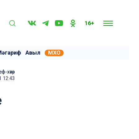
16+
Мәгариф
Авыл
МХО
еф-хәтәр
 12:43
е