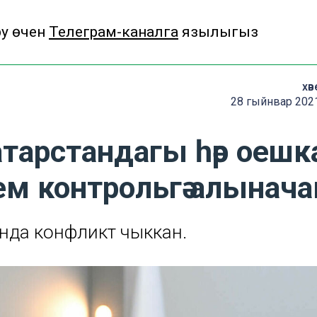
у өчен
Телеграм-каналга
язылыгыз
хәв
28 гыйнвар 2021
атарстандагы һәр оешк
м контрольгә алынача
ында конфликт чыккан.