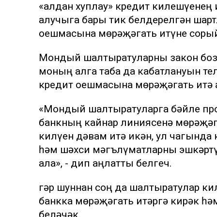
«алдан хуплау» кредит килешүенең
алучыга бары тик белдерелгән шарт
оешмасына мөрәҗәгать итүне соры
Мондый шалтыратуларны закон бозу
моның алга таба да кабатлануын тел
кредит оешмасына мөрәҗәгать итә 
«Мондый шалтыратуларга бәйле пр
банкның кайнар линиясенә мөрәҗәга
килүен дәвам итә икән, ул чагында
һәм шәхси мәгълүматларны эшкәртү 
ала», - дип аңлатты белгеч.
Әгәр шуннан соң да шалтыратулар ки
банкка мөрәҗәгать итәргә кирәк һә
беләчәк.