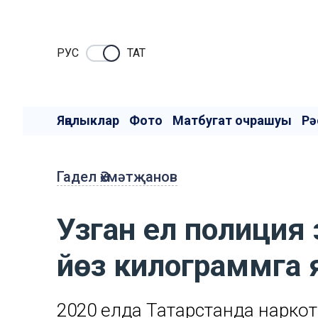
РУC
ТАТ
Яңалыклар
Фото
Матбугат очрашуы
Рә
Гадел Әхмәтҗанов
Узган ел полиция 
йөз килограммга 
2020 елда Татарстанда наркот