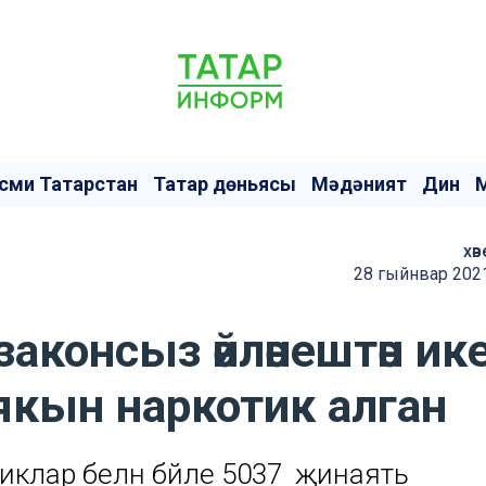
сми Татарстан
Татар дөньясы
Мәдәният
Дин
хәв
28 гыйнвар 2021
законсыз әйләнештән ик
якын наркотик алган
иклар белән бәйле 5037 җинаять