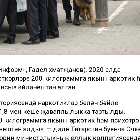
-информ», Гадел Әхмәтҗанов). 2020 елда
әткәрләре 200 килограммга якын наркотик 
онсыз әйләнештән алган.
иториясендә наркотиклар белән бәйле
1,8 мең кеше җаваплылыкка тартылды.
0 килограммга якын наркотик һәм психотро
ештән алды», — диде Татарстан буенча Эчк
хорин министрлыкның еллык коллегиясендә