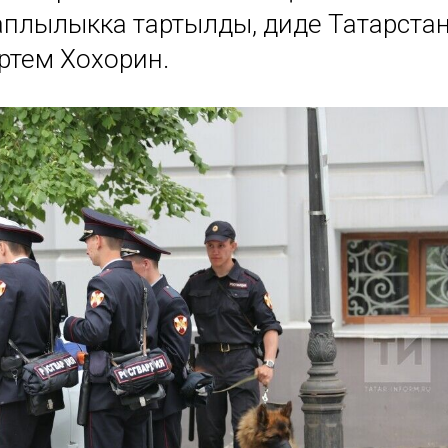
аплылыкка тартылды, диде Татарста
ртем Хохорин.