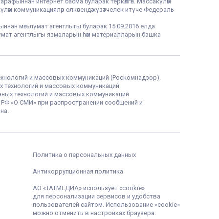
тарафыннан интернет басма буларак теркәлгән. Массакүләм
үләм коммуникацияләр өлкәсендә күзәтчелек итүче Федераль
фыннан мәгълүмат агентлыгы буларак 15.09.2016 елда
гълүмат агентлыгы язмаларын һәм материалларын башка
ехнологий и массовых коммуникаций (Роскомнадзор).
х технологий и массовых коммуникаций.
нных технологий и массовых коммуникаций
а РФ «О СМИ» при распространении сообщений и
на.
Политика о персональных данных
Антикоррупционная политика
АО «ТАТМЕДИА» использует «cookie»
для персонализации сервисов и удобства
пользователей сайтом. Использование «cookie»
можно отменить в настройках браузера.