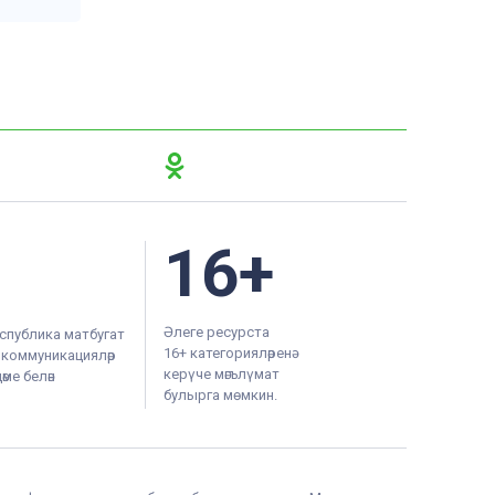
16+
Әлеге ресурста
спублика матбугат
16+ категорияләренә
м коммуникацияләр
керүче мәгълүмат
ме белән
булырга мөмкин.