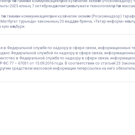
гияләр һәм гаммәви коммуникацияләрне күзәтчелек хезмәте (Роскомнадзор) 
гы 2025 елның 7 октябрендә элемтә, мәгълүмати технологияләр һәм массак
 һәм гаммәви коммуникацияләрне күзәтчелек хезмәте (Роскомнадзор) тара
РФ «Матбугат турында» законының 23 маддәсе буенча, «Татар-информ» мә
 кую мәҗбүри.
ое в Федеральной службе по надзору в сфере связи, информационных т
 выдано Федеральной службой по надзору в сфере связи, информационны
ентство в Федеральной службе по надзору в сфере связи, информацио
С 77 – 67031 от 15.09.2016 года. В соответствии со статьей 23 Закон
ругим средством массовой информации гиперссылка на него обязатель