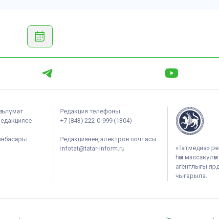
әгълүмат
Редакция телефоны
редакциясе
+7 (843) 222-0-999 (1304)
ынбасары
Редакциянең электрон почтасы
«Татмедиа» ре
infotat@tatar-inform.ru
һәм массакүлә
агентлыгы ярдә
чыгарыла.