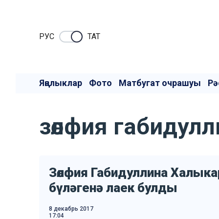
РУC
ТАТ
Яңалыклар
Фото
Матбугат очрашуы
Рә
зөлфия габидулл
Зөлфия Габидуллина Халык
бүләгенә лаек булды
8 декабрь 2017
17:04