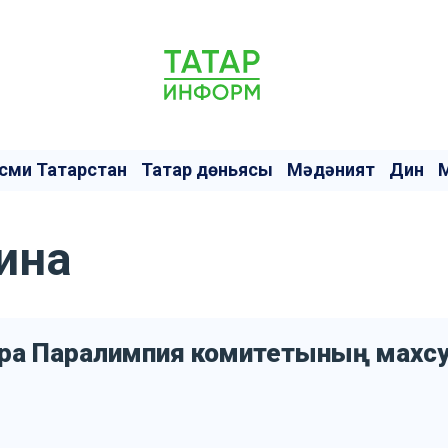
сми Татарстан
Татар дөньясы
Мәдәният
Дин
ина
ара Паралимпия комитетының махс