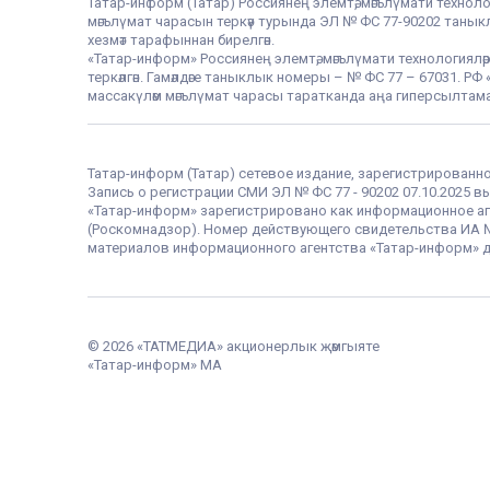
Татар-информ (Татар) Россиянең элемтә, мәгълүмати техноло
мәгълүмат чарасын теркәү турында ЭЛ № ФС 77-90202 таныклы
хезмәт тарафыннан бирелгән.
«Татар-информ» Россиянең элемтә, мәгълүмати технологияләр
теркәлгән. Гамәлдәге таныклык номеры – № ФС 77 – 67031. 
массакүләм мәгълүмат чарасы таратканда аңа гиперсылтама
Татар-информ (Татар) сетевое издание, зарегистрированн
Запись о регистрации СМИ ЭЛ № ФС 77 - 90202 07.10.2025
«Татар-информ» зарегистрировано как информационное аг
(Роскомнадзор). Номер действующего свидетельства ИА № Ф
материалов информационного агентства «Татар-информ» д
© 2026 «ТАТМЕДИА» акционерлык җәмгыяте
«Татар-информ» МА