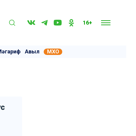
16+
Мәгариф
Авыл
МХО
ус