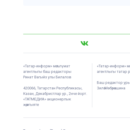
«Татар-информ» мәгълүмат
«Татар-информ» м
агентлыгы баш редакторы
агентлыгы татар 
Ринат Вагыйз улы Билалов
Баш редактор ур
420066, Татарстан Республикасы,
Зилә Мөбәрәкшина
Казан, Декабристлар ур., 2нче йорт.
«ТАТМЕДИА» акционерлык
җәмгыяте