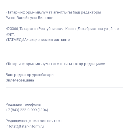
«Татар-информ» мәгълүмат агентлыгы баш редакторы
Ринат Вагыйз улы Билалов
420066, Татарстан Республикасы, Казан, Декабристлар ур., 2нче
йорт.
«ТАТМЕДИА» акционерлык җәмгыяте
«Татар-информ» мәгълүмат агентлыгы татар редакциясе
Баш редактор урынбасары
Зилә Мөбәрәкшина
Редакция телефоны
+7 (843) 222-0-999 (1304)
Редакциянең электрон почтасы
infotat@tatar-inform.ru