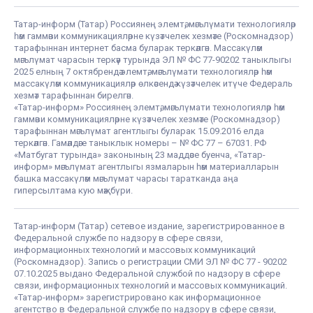
Татар-информ (Татар) Россиянең элемтә, мәгълүмати технологияләр
һәм гаммәви коммуникацияләрне күзәтчелек хезмәте (Роскомнадзор)
тарафыннан интернет басма буларак теркәлгән. Массакүләм
мәгълүмат чарасын теркәү турында ЭЛ № ФС 77-90202 таныклыгы
2025 елның 7 октябрендә элемтә, мәгълүмати технологияләр һәм
массакүләм коммуникацияләр өлкәсендә күзәтчелек итүче Федераль
хезмәт тарафыннан бирелгән.
«Татар-информ» Россиянең элемтә, мәгълүмати технологияләр һәм
гаммәви коммуникацияләрне күзәтчелек хезмәте (Роскомнадзор)
тарафыннан мәгълүмат агентлыгы буларак 15.09.2016 елда
теркәлгән. Гамәлдәге таныклык номеры – № ФС 77 – 67031. РФ
«Матбугат турында» законының 23 маддәсе буенча, «Татар-
информ» мәгълүмат агентлыгы язмаларын һәм материалларын
башка массакүләм мәгълүмат чарасы таратканда аңа
гиперсылтама кую мәҗбүри.
Татар-информ (Татар) сетевое издание, зарегистрированное в
Федеральной службе по надзору в сфере связи,
информационных технологий и массовых коммуникаций
(Роскомнадзор). Запись о регистрации СМИ ЭЛ № ФС 77 - 90202
07.10.2025 выдано Федеральной службой по надзору в сфере
связи, информационных технологий и массовых коммуникаций.
«Татар-информ» зарегистрировано как информационное
агентство в Федеральной службе по надзору в сфере связи,