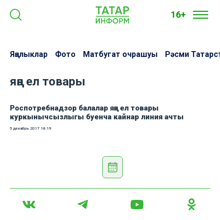
16+
Яңалыклар
Фото
Матбугат очрашуы
Рәсми Татарс
яңа ел товары
Роспотребнадзор балалар яңа ел товары
куркынычсызлыгы буенча кайнар линия ачты
5 декабрь 2017
16:19