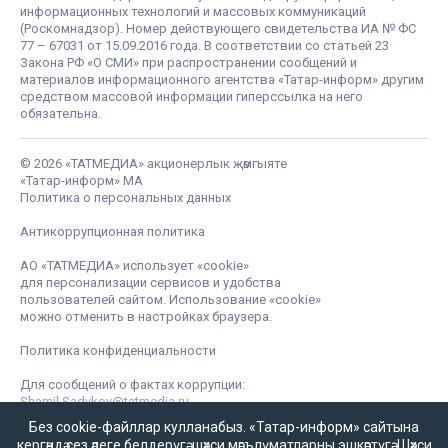
информационных технологий и массовых коммуникаций
(Роскомнадзор). Номер действующего свидетельства ИА № ФС
77 – 67031 от 15.09.2016 года. В соответствии со статьей 23
Закона РФ «О СМИ» при распространении сообщений и
материалов информационного агентства «Татар-информ» другим
средством массовой информации гиперссылка на него
обязательна.
© 2026 «ТАТМЕДИА» акционерлык җәмгыяте
«Татар-информ» МА
Политика о персональных данных
Антикоррупционная политика
АО «ТАТМЕДИА» использует «cookie»
для персонализации сервисов и удобства
пользователей сайтом. Использование «cookie»
можно отменить в настройках браузера.
Политика конфиденциальности
Для сообщений о фактах коррупции:
Shamil.Sadykov@tatmedia.ru
Без cookie-файллар кулланабыз. «Татар-информ» сайтына
кергәндә сез әлеге белдерүгә,
шәхси мәгълүматларны эшкәртүгә
,
Шәхси