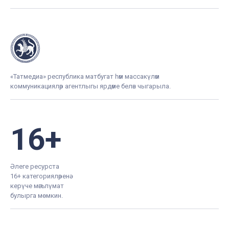
«Татмедиа» республика матбугат һәм массакүләм
коммуникацияләр агентлыгы ярдәме белән чыгарыла.
16+
Әлеге ресурста
16+ категорияләренә
керүче мәгълүмат
булырга мөмкин.