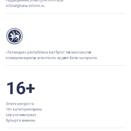
Редакциянең электрон почтасы
infotat@tatar-inform.ru
«Татмедиа» республика матбугат һәм массакүләм
коммуникацияләр агентлыгы ярдәме белән чыгарыла.
16+
Әлеге ресурста
16+ категорияләренә
керүче мәгълүмат
булырга мөмкин.