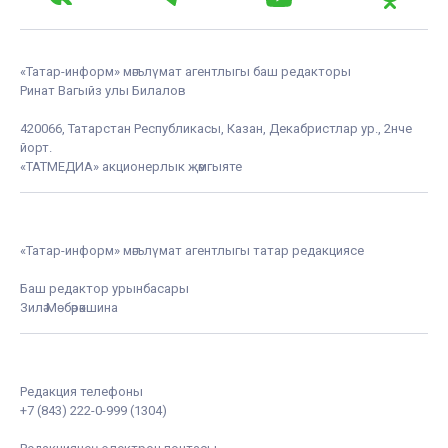
«Татар-информ» мәгълүмат агентлыгы баш редакторы
Ринат Вагыйз улы Билалов
420066, Татарстан Республикасы, Казан, Декабристлар ур., 2нче
йорт.
«ТАТМЕДИА» акционерлык җәмгыяте
«Татар-информ» мәгълүмат агентлыгы татар редакциясе
Баш редактор урынбасары
Зилә Мөбәрәкшина
Редакция телефоны
+7 (843) 222-0-999 (1304)