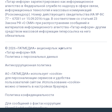
«Татар-информ» зарегистрировано как информационное
агентство в Федеральной службе по надзору в сфере связи,
информационных технологий и массовых коммуникаций
(Роскомнадзор). Номер действующего свидетельства ИА № ФС
77 – 67031 от 15.09.2016 года. В соответствии со статьей 23
Закона РФ «О СМИ» при распространении сообщений и
материалов информационного агентства «Татар-информ» другим
средством массовой информации гиперссылка на него
обязательна.
© 2026 «ТАТМЕДИА» акционерлык җәмгыяте
«Татар-информ» МА
Политика о персональных данных
Антикоррупционная политика
АО «ТАТМЕДИА» использует «cookie»
для персонализации сервисов и удобства
пользователей сайтом. Использование «cookie»
можно отменить в настройках браузера.
Политика конфиденциальности
Для сообщений о фактах коррупции:
Shamil.Sadykov@tatmedia.ru