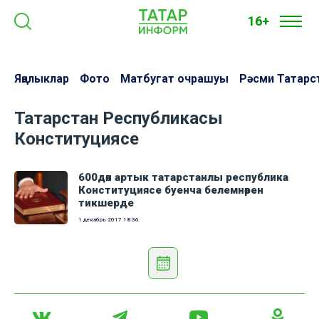
16+
Яңалыклар
Фото
Матбугат очрашуы
Рәсми Татарс
Татарстан Республикасы
Конституциясе
600дән артык татарстанлы республика
Конституциясе буенча белемнәрен
тикшерде
1 декабрь 2017
18:36