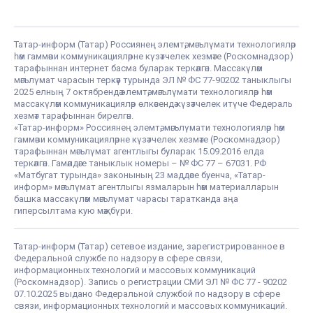
Татар-информ (Татар) Россиянең элемтә, мәгълүмати технологияләр
һәм гаммәви коммуникацияләрне күзәтчелек хезмәте (Роскомнадзор)
тарафыннан интернет басма буларак теркәлгән. Массакүләм
мәгълүмат чарасын теркәү турында ЭЛ № ФС 77-90202 таныклыгы
2025 елның 7 октябрендә элемтә, мәгълүмати технологияләр һәм
массакүләм коммуникацияләр өлкәсендә күзәтчелек итүче Федераль
хезмәт тарафыннан бирелгән.
«Татар-информ» Россиянең элемтә, мәгълүмати технологияләр һәм
гаммәви коммуникацияләрне күзәтчелек хезмәте (Роскомнадзор)
тарафыннан мәгълүмат агентлыгы буларак 15.09.2016 елда
теркәлгән. Гамәлдәге таныклык номеры – № ФС 77 – 67031. РФ
«Матбугат турында» законының 23 маддәсе буенча, «Татар-
информ» мәгълүмат агентлыгы язмаларын һәм материалларын
башка массакүләм мәгълүмат чарасы таратканда аңа
гиперсылтама кую мәҗбүри.
Татар-информ (Татар) сетевое издание, зарегистрированное в
Федеральной службе по надзору в сфере связи,
информационных технологий и массовых коммуникаций
(Роскомнадзор). Запись о регистрации СМИ ЭЛ № ФС 77 - 90202
07.10.2025 выдано Федеральной службой по надзору в сфере
связи, информационных технологий и массовых коммуникаций.