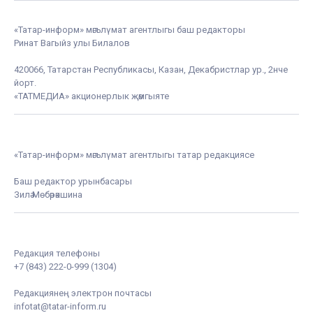
«Татар-информ» мәгълүмат агентлыгы баш редакторы
Ринат Вагыйз улы Билалов
420066, Татарстан Республикасы, Казан, Декабристлар ур., 2нче
йорт.
«ТАТМЕДИА» акционерлык җәмгыяте
«Татар-информ» мәгълүмат агентлыгы татар редакциясе
Баш редактор урынбасары
Зилә Мөбәрәкшина
Редакция телефоны
+7 (843) 222-0-999 (1304)
Редакциянең электрон почтасы
infotat@tatar-inform.ru