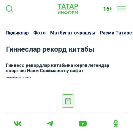
16+
Яңалыклар
Фото
Матбугат очрашуы
Рәсми Татарс
Гиннеслар рекорд китабы
Гиннесс рекордлар китабына кергән легендар
спортчы Наим Сөләйманоглу вафат
20 ноябрь 2017
08:53