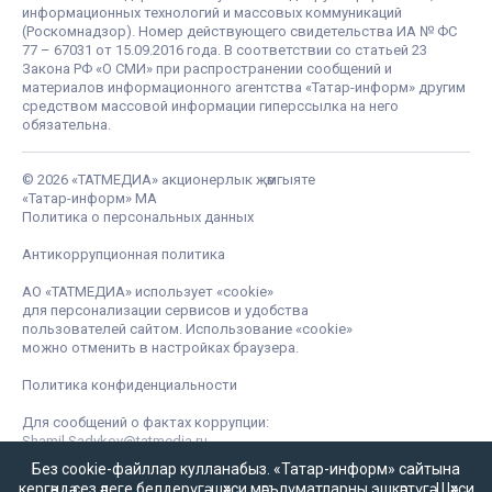
информационных технологий и массовых коммуникаций
(Роскомнадзор). Номер действующего свидетельства ИА № ФС
77 – 67031 от 15.09.2016 года. В соответствии со статьей 23
Закона РФ «О СМИ» при распространении сообщений и
материалов информационного агентства «Татар-информ» другим
средством массовой информации гиперссылка на него
обязательна.
© 2026 «ТАТМЕДИА» акционерлык җәмгыяте
«Татар-информ» МА
Политика о персональных данных
Антикоррупционная политика
АО «ТАТМЕДИА» использует «cookie»
для персонализации сервисов и удобства
пользователей сайтом. Использование «cookie»
можно отменить в настройках браузера.
Политика конфиденциальности
Для сообщений о фактах коррупции:
Shamil.Sadykov@tatmedia.ru
Без cookie-файллар кулланабыз. «Татар-информ» сайтына
кергәндә сез әлеге белдерүгә,
шәхси мәгълүматларны эшкәртүгә
,
Шәхси