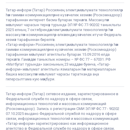
Татар-информ (Татар) Россиянең элемтә, мәгълүмати технологияләр
һәм гаммәви коммуникацияләрне күзәтчелек хезмәте (Роскомнадзор)
тарафыннан интернет басма буларак теркәлгән. Массакүләм
мәгълүмат чарасын теркәү турында ЭЛ № ФС 77-90202 таныклыгы
2025 елның 7 октябрендә элемтә, мәгълүмати технологияләр һәм
массакүләм коммуникацияләр өлкәсендә күзәтчелек итүче Федераль
хезмәт тарафыннан бирелгән.
«Татар-информ» Россиянең элемтә, мәгълүмати технологияләр һәм
гаммәви коммуникацияләрне күзәтчелек хезмәте (Роскомнадзор)
тарафыннан мәгълүмат агентлыгы буларак 15.09.2016 елда
теркәлгән. Гамәлдәге таныклык номеры – № ФС 77 – 67031. РФ
«Матбугат турында» законының 23 маддәсе буенча, «Татар-
информ» мәгълүмат агентлыгы язмаларын һәм материалларын
башка массакүләм мәгълүмат чарасы таратканда аңа
гиперсылтама кую мәҗбүри.
Татар-информ (Татар) сетевое издание, зарегистрированное в
Федеральной службе по надзору в сфере связи,
информационных технологий и массовых коммуникаций
(Роскомнадзор). Запись о регистрации СМИ ЭЛ № ФС 77 - 90202
07.10.2025 выдано Федеральной службой по надзору в сфере
связи, информационных технологий и массовых коммуникаций.
«Татар-информ» зарегистрировано как информационное
агентство в Федеральной службе по надзору в сфере связи,