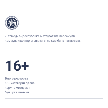
«Татмедиа» республика матбугат һәм массакүләм
коммуникацияләр агентлыгы ярдәме белән чыгарыла.
16+
Әлеге ресурста
16+ категорияләренә
керүче мәгълүмат
булырга мөмкин.