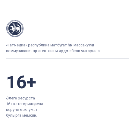
«Татмедиа» республика матбугат һәм массакүләм
коммуникацияләр агентлыгы ярдәме белән чыгарыла.
16+
Әлеге ресурста
16+ категорияләренә
керүче мәгълүмат
булырга мөмкин.