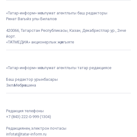
«Татар-информ» мәгълүмат агентлыгы баш редакторы
Ринат Вагыйз улы Билалов
420066, Татарстан Республикасы, Казан, Декабристлар ур., 2нче
йорт.
«ТАТМЕДИА» акционерлык җәмгыяте
«Татар-информ» мәгълүмат агентлыгы татар редакциясе
Баш редактор урынбасары
Зилә Мөбәрәкшина
Редакция телефоны
+7 (843) 222-0-999 (1304)
Редакциянең электрон почтасы
infotat@tatar-inform.ru