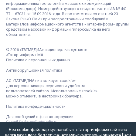
информационных технологий и массовых коммуникаций
(Роскомнадзор). Номер действующего свидетельства ИА № ФС
77 – 67031 от 15.09.2016 года. В соответствии со статьей 23
Закона РФ «О СМИ» при распространении сообщений и
материалов информационного агентства «Татар-информ» другим
средством массовой информации гиперссылка на него
обязательна.
© 2026 «ТАТМЕДИА» акционерлык җәмгыяте
«Татар-информ» МА
Политика о персональных данных
Антикоррупционная политика
АО «ТАТМЕДИА» использует «cookie»
для персонализации сервисов и удобства
пользователей сайтом. Использование «cookie»
можно отменить в настройках браузера.
Политика конфиденциальности
Для сообщений о фактах коррупции:
Shamil.Sadykov@tatmedia.ru
Без cookie-файллар кулланабыз. «Татар-информ» сайтына
кергәндә сез әлеге белдерүгә,
шәхси мәгълүматларны эшкәртүгә
,
Шәхси