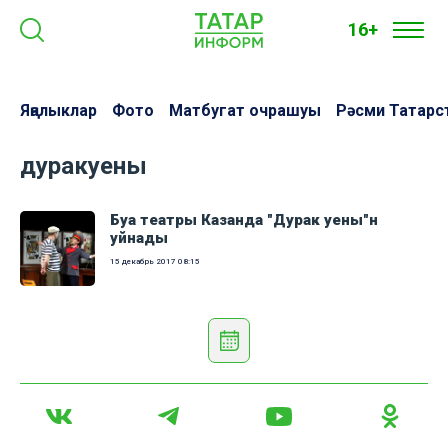
16+
Яңалыклар
Фото
Матбугат очрашуы
Рәсми Татарс
дуракуены
Буа театры Казанда "Дурак уены"н
уйнады
15 декабрь 2017
08:15