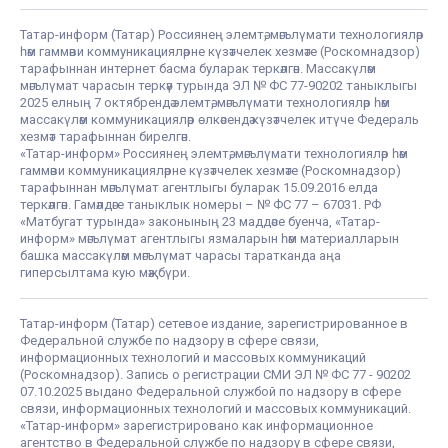
Татар-информ (Татар) Россиянең элемтә, мәгълүмати технологияләр
һәм гаммәви коммуникацияләрне күзәтчелек хезмәте (Роскомнадзор)
тарафыннан интернет басма буларак теркәлгән. Массакүләм
мәгълүмат чарасын теркәү турында ЭЛ № ФС 77-90202 таныклыгы
2025 елның 7 октябрендә элемтә, мәгълүмати технологияләр һәм
массакүләм коммуникацияләр өлкәсендә күзәтчелек итүче Федераль
хезмәт тарафыннан бирелгән.
«Татар-информ» Россиянең элемтә, мәгълүмати технологияләр һәм
гаммәви коммуникацияләрне күзәтчелек хезмәте (Роскомнадзор)
тарафыннан мәгълүмат агентлыгы буларак 15.09.2016 елда
теркәлгән. Гамәлдәге таныклык номеры – № ФС 77 – 67031. РФ
«Матбугат турында» законының 23 маддәсе буенча, «Татар-
информ» мәгълүмат агентлыгы язмаларын һәм материалларын
башка массакүләм мәгълүмат чарасы таратканда аңа
гиперсылтама кую мәҗбүри.
Татар-информ (Татар) сетевое издание, зарегистрированное в
Федеральной службе по надзору в сфере связи,
информационных технологий и массовых коммуникаций
(Роскомнадзор). Запись о регистрации СМИ ЭЛ № ФС 77 - 90202
07.10.2025 выдано Федеральной службой по надзору в сфере
связи, информационных технологий и массовых коммуникаций.
«Татар-информ» зарегистрировано как информационное
агентство в Федеральной службе по надзору в сфере связи,