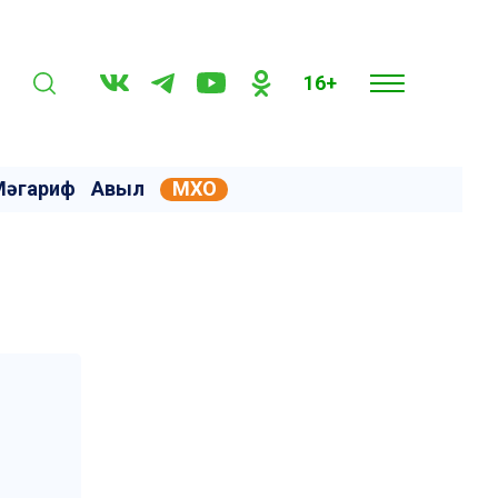
16+
Мәгариф
Авыл
МХО