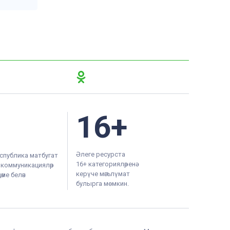
16+
Әлеге ресурста
спублика матбугат
16+ категорияләренә
м коммуникацияләр
керүче мәгълүмат
ме белән
булырга мөмкин.