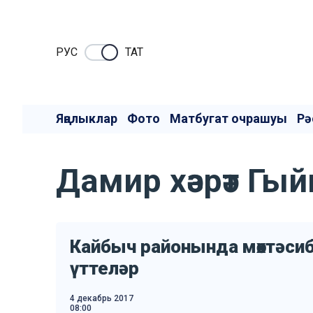
РУC
ТАТ
Яңалыклар
Фото
Матбугат очрашуы
Рә
Дамир хәзрәт Гы
Кайбыч районында мөхтәси
үттеләр
4 декабрь 2017
08:00