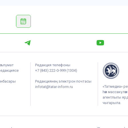
әгълүмат
Редакция телефоны
редакциясе
+7 (843) 222-0-999 (1304)
ынбасары
Редакциянең электрон почтасы
«Татмедиа» ре
infotat@tatar-inform.ru
һәм массакүлә
агентлыгы ярдә
чыгарыла.