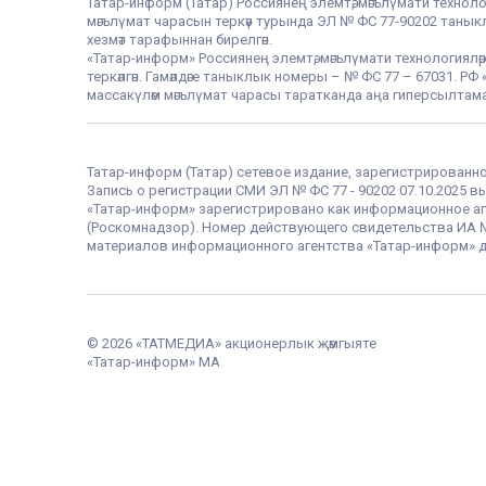
Татар-информ (Татар) Россиянең элемтә, мәгълүмати техноло
мәгълүмат чарасын теркәү турында ЭЛ № ФС 77-90202 таныклы
хезмәт тарафыннан бирелгән.
«Татар-информ» Россиянең элемтә, мәгълүмати технологияләр
теркәлгән. Гамәлдәге таныклык номеры – № ФС 77 – 67031. 
массакүләм мәгълүмат чарасы таратканда аңа гиперсылтама
Татар-информ (Татар) сетевое издание, зарегистрированн
Запись о регистрации СМИ ЭЛ № ФС 77 - 90202 07.10.2025
«Татар-информ» зарегистрировано как информационное аг
(Роскомнадзор). Номер действующего свидетельства ИА № Ф
материалов информационного агентства «Татар-информ» д
© 2026 «ТАТМЕДИА» акционерлык җәмгыяте
«Татар-информ» МА