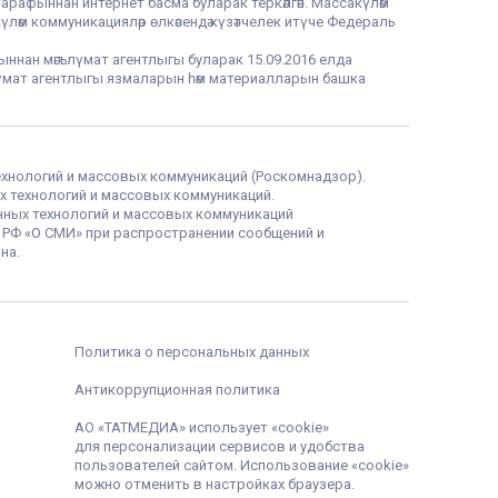
тарафыннан интернет басма буларак теркәлгән. Массакүләм
үләм коммуникацияләр өлкәсендә күзәтчелек итүче Федераль
фыннан мәгълүмат агентлыгы буларак 15.09.2016 елда
гълүмат агентлыгы язмаларын һәм материалларын башка
ехнологий и массовых коммуникаций (Роскомнадзор).
х технологий и массовых коммуникаций.
нных технологий и массовых коммуникаций
а РФ «О СМИ» при распространении сообщений и
на.
Политика о персональных данных
Антикоррупционная политика
АО «ТАТМЕДИА» использует «cookie»
для персонализации сервисов и удобства
пользователей сайтом. Использование «cookie»
можно отменить в настройках браузера.