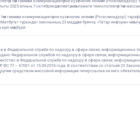
гияләр һәм гаммәви коммуникацияләрне күзәтчелек хезмәте (Роскомнадзор) 
гы 2025 елның 7 октябрендә элемтә, мәгълүмати технологияләр һәм массак
 һәм гаммәви коммуникацияләрне күзәтчелек хезмәте (Роскомнадзор) тара
РФ «Матбугат турында» законының 23 маддәсе буенча, «Татар-информ» мә
 кую мәҗбүри.
ое в Федеральной службе по надзору в сфере связи, информационных т
 выдано Федеральной службой по надзору в сфере связи, информационны
ентство в Федеральной службе по надзору в сфере связи, информацио
С 77 – 67031 от 15.09.2016 года. В соответствии со статьей 23 Закон
ругим средством массовой информации гиперссылка на него обязатель