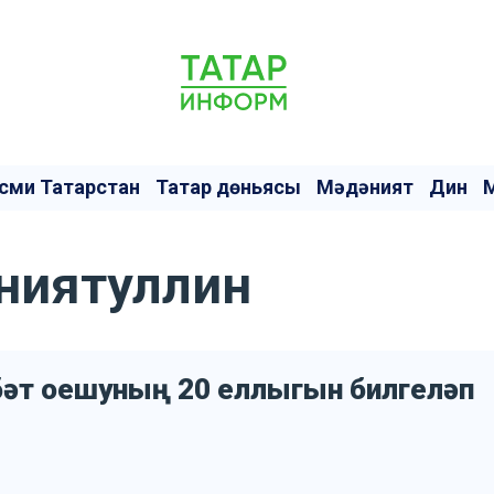
сми Татарстан
Татар дөньясы
Мәдәният
Дин
йниятуллин
бәт оешуның 20 еллыгын билгеләп