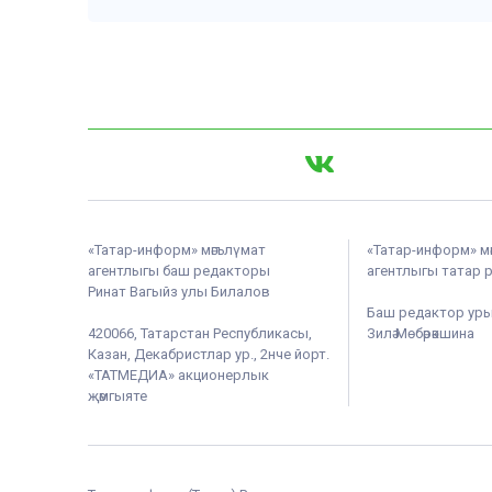
«Татар-информ» мәгълүмат
«Татар-информ» м
агентлыгы баш редакторы
агентлыгы татар 
Ринат Вагыйз улы Билалов
Баш редактор ур
420066, Татарстан Республикасы,
Зилә Мөбәрәкшина
Казан, Декабристлар ур., 2нче йорт.
«ТАТМЕДИА» акционерлык
җәмгыяте