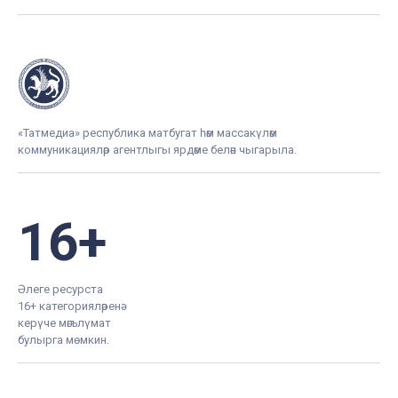
«Татмедиа» республика матбугат һәм массакүләм
коммуникацияләр агентлыгы ярдәме белән чыгарыла.
16+
Әлеге ресурста
16+ категорияләренә
керүче мәгълүмат
булырга мөмкин.