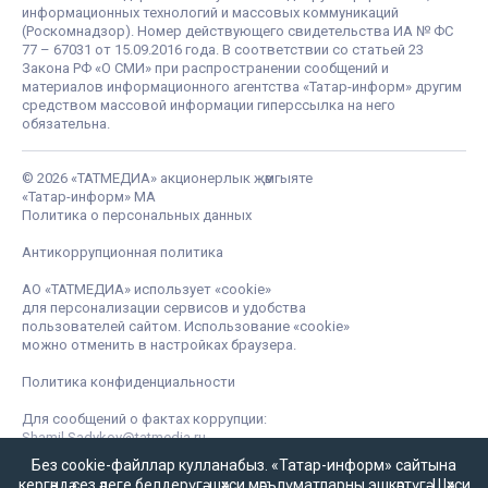
информационных технологий и массовых коммуникаций
(Роскомнадзор). Номер действующего свидетельства ИА № ФС
77 – 67031 от 15.09.2016 года. В соответствии со статьей 23
Закона РФ «О СМИ» при распространении сообщений и
материалов информационного агентства «Татар-информ» другим
средством массовой информации гиперссылка на него
обязательна.
© 2026 «ТАТМЕДИА» акционерлык җәмгыяте
«Татар-информ» МА
Политика о персональных данных
Антикоррупционная политика
АО «ТАТМЕДИА» использует «cookie»
для персонализации сервисов и удобства
пользователей сайтом. Использование «cookie»
можно отменить в настройках браузера.
Политика конфиденциальности
Для сообщений о фактах коррупции:
Shamil.Sadykov@tatmedia.ru
Без cookie-файллар кулланабыз. «Татар-информ» сайтына
кергәндә сез әлеге белдерүгә,
шәхси мәгълүматларны эшкәртүгә
,
Шәхси