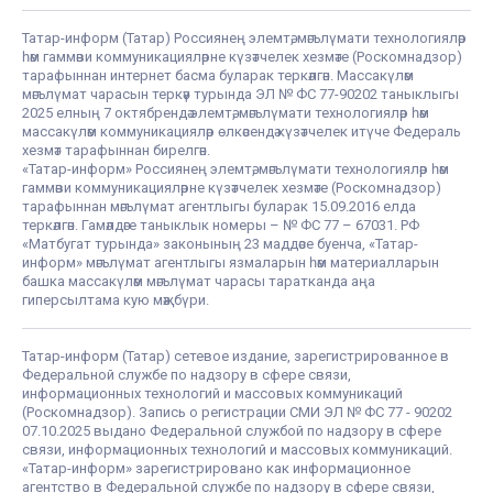
Татар-информ (Татар) Россиянең элемтә, мәгълүмати технологияләр
һәм гаммәви коммуникацияләрне күзәтчелек хезмәте (Роскомнадзор)
тарафыннан интернет басма буларак теркәлгән. Массакүләм
мәгълүмат чарасын теркәү турында ЭЛ № ФС 77-90202 таныклыгы
2025 елның 7 октябрендә элемтә, мәгълүмати технологияләр һәм
массакүләм коммуникацияләр өлкәсендә күзәтчелек итүче Федераль
хезмәт тарафыннан бирелгән.
«Татар-информ» Россиянең элемтә, мәгълүмати технологияләр һәм
гаммәви коммуникацияләрне күзәтчелек хезмәте (Роскомнадзор)
тарафыннан мәгълүмат агентлыгы буларак 15.09.2016 елда
теркәлгән. Гамәлдәге таныклык номеры – № ФС 77 – 67031. РФ
«Матбугат турында» законының 23 маддәсе буенча, «Татар-
информ» мәгълүмат агентлыгы язмаларын һәм материалларын
башка массакүләм мәгълүмат чарасы таратканда аңа
гиперсылтама кую мәҗбүри.
Татар-информ (Татар) сетевое издание, зарегистрированное в
Федеральной службе по надзору в сфере связи,
информационных технологий и массовых коммуникаций
(Роскомнадзор). Запись о регистрации СМИ ЭЛ № ФС 77 - 90202
07.10.2025 выдано Федеральной службой по надзору в сфере
связи, информационных технологий и массовых коммуникаций.
«Татар-информ» зарегистрировано как информационное
агентство в Федеральной службе по надзору в сфере связи,