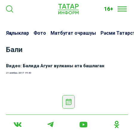
16+
Яңалыклар
Фото
Матбугат очрашуы
Рәсми Татарс
Бали
Видео: Балида Агунг вулканы ата башлаган
21 ноябрь 2017
19:40