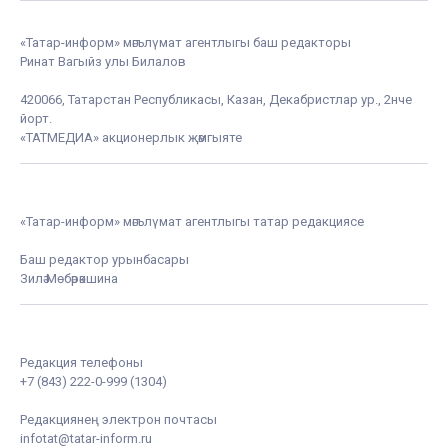
«Татар-информ» мәгълүмат агентлыгы баш редакторы
Ринат Вагыйз улы Билалов
420066, Татарстан Республикасы, Казан, Декабристлар ур., 2нче
йорт.
«ТАТМЕДИА» акционерлык җәмгыяте
«Татар-информ» мәгълүмат агентлыгы татар редакциясе
Баш редактор урынбасары
Зилә Мөбәрәкшина
Редакция телефоны
+7 (843) 222-0-999 (1304)
Редакциянең электрон почтасы
infotat@tatar-inform.ru