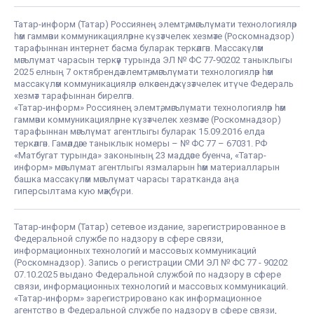
Татар-информ (Татар) Россиянең элемтә, мәгълүмати технологияләр
һәм гаммәви коммуникацияләрне күзәтчелек хезмәте (Роскомнадзор)
тарафыннан интернет басма буларак теркәлгән. Массакүләм
мәгълүмат чарасын теркәү турында ЭЛ № ФС 77-90202 таныклыгы
2025 елның 7 октябрендә элемтә, мәгълүмати технологияләр һәм
массакүләм коммуникацияләр өлкәсендә күзәтчелек итүче Федераль
хезмәт тарафыннан бирелгән.
«Татар-информ» Россиянең элемтә, мәгълүмати технологияләр һәм
гаммәви коммуникацияләрне күзәтчелек хезмәте (Роскомнадзор)
тарафыннан мәгълүмат агентлыгы буларак 15.09.2016 елда
теркәлгән. Гамәлдәге таныклык номеры – № ФС 77 – 67031. РФ
«Матбугат турында» законының 23 маддәсе буенча, «Татар-
информ» мәгълүмат агентлыгы язмаларын һәм материалларын
башка массакүләм мәгълүмат чарасы таратканда аңа
гиперсылтама кую мәҗбүри.
Татар-информ (Татар) сетевое издание, зарегистрированное в
Федеральной службе по надзору в сфере связи,
информационных технологий и массовых коммуникаций
(Роскомнадзор). Запись о регистрации СМИ ЭЛ № ФС 77 - 90202
07.10.2025 выдано Федеральной службой по надзору в сфере
связи, информационных технологий и массовых коммуникаций.
«Татар-информ» зарегистрировано как информационное
агентство в Федеральной службе по надзору в сфере связи,