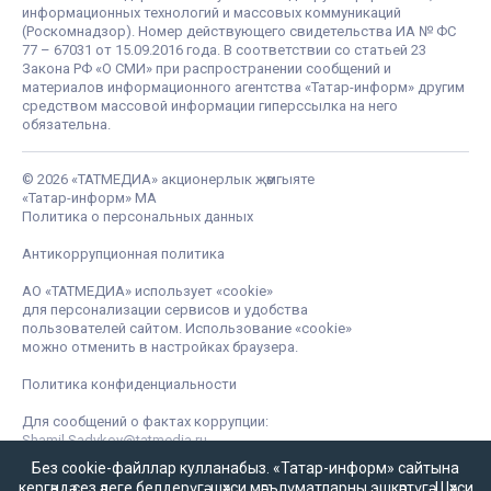
информационных технологий и массовых коммуникаций
(Роскомнадзор). Номер действующего свидетельства ИА № ФС
77 – 67031 от 15.09.2016 года. В соответствии со статьей 23
Закона РФ «О СМИ» при распространении сообщений и
материалов информационного агентства «Татар-информ» другим
средством массовой информации гиперссылка на него
обязательна.
© 2026 «ТАТМЕДИА» акционерлык җәмгыяте
«Татар-информ» МА
Политика о персональных данных
Антикоррупционная политика
АО «ТАТМЕДИА» использует «cookie»
для персонализации сервисов и удобства
пользователей сайтом. Использование «cookie»
можно отменить в настройках браузера.
Политика конфиденциальности
Для сообщений о фактах коррупции:
Shamil.Sadykov@tatmedia.ru
Без cookie-файллар кулланабыз. «Татар-информ» сайтына
кергәндә сез әлеге белдерүгә,
шәхси мәгълүматларны эшкәртүгә
,
Шәхси