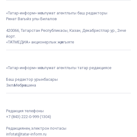
«Татар-информ» мәгълүмат агентлыгы баш редакторы
Ринат Вагыйз улы Билалов
420066, Татарстан Республикасы, Казан, Декабристлар ур., 2нче
йорт.
«ТАТМЕДИА» акционерлык җәмгыяте
«Татар-информ» мәгълүмат агентлыгы татар редакциясе
Баш редактор урынбасары
Зилә Мөбәрәкшина
Редакция телефоны
+7 (843) 222-0-999 (1304)
Редакциянең электрон почтасы
infotat@tatar-inform.ru