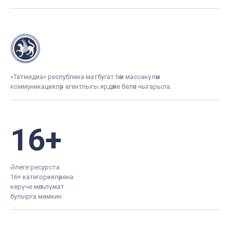
«Татмедиа» республика матбугат һәм массакүләм
коммуникацияләр агентлыгы ярдәме белән чыгарыла.
16+
Әлеге ресурста
16+ категорияләренә
керүче мәгълүмат
булырга мөмкин.