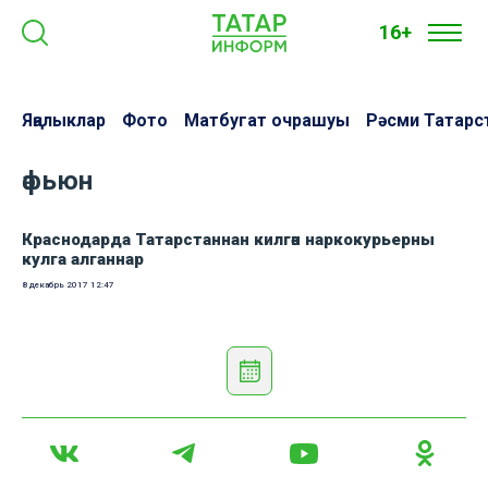
16+
Яңалыклар
Фото
Матбугат очрашуы
Рәсми Татарс
әфьюн
Краснодарда Татарстаннан килгән наркокурьерны
кулга алганнар
8 декабрь 2017
12:47