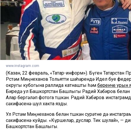
www.instagram.com
(Казан, 22 февраль, «Татар-информ»). Бүген Татарстан 
Рөстәм Миңнеханов Тольятти шәһәрендә Идел буе феде
округы кубогына раллида катнашты һәм
беренче урын 
Биредә ул Башкортстан Башлыгы Радий Хәбиров белән
Алар бергәләп фотога төшкән. Радий Хәбиров инстаграм
сәхифәсенә шул хакта язды.
Ул Рөстәм Миңнеханов белән төшкән сурәтне дә инстагр
сәхифәсенә куйды. «Күршеләр, дуслар. Тик шулай», — ди
Башкортстан Башлыгы.