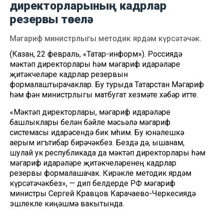
директорларының кадрлар
резервы төзелә
Мәгариф министрлыгы методик ярдәм күрсәтәчәк.
(Казан, 22 февраль, «Татар-информ»). Россиядә
мәктәп директорлары һәм мәгариф идарәләре
җитәкчеләре кадрлар резервын
формалаштырачаклар. Бу турыда Татарстан Мәгариф
һәм фән министрлыгы матбугат хезмәте хәбәр итте.
«Мәктәп директорлары, мәгариф идарәләре
башлыклары белән бәйле мәсьәлә мәгариф
системасы идарәсендә бик мөһим. Бу юнәлешкә
аерым игътибар бирәчәкбез. Бездә дә, ышанам,
шулай ук республикада да мәктәп директорлары һәм
мәгариф идарәләре җитәкчеләренең кадрлар
резервы формалашачак. Кирәкле методик ярдәм
күрсәтәчәкбез», — дип белдерде РФ мәгариф
министры Сергей Кравцов Карачаево-Черкесиядә
эшлекле киңәшмә вакытында.