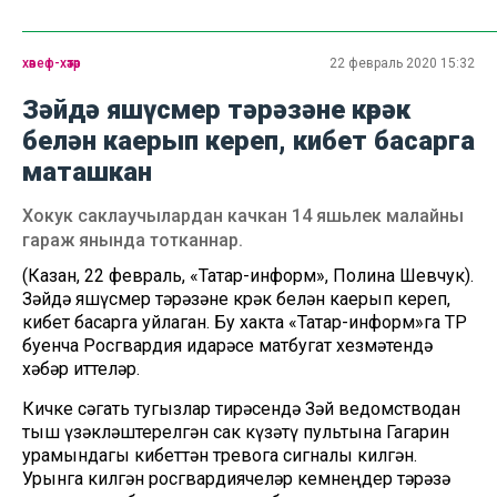
хәвеф-хәтәр
22 февраль 2020 15:32
Зәйдә яшүсмер тәрәзәне көрәк
белән каерып кереп, кибет басарга
маташкан
Хокук саклаучылардан качкан 14 яшьлек малайны
гараж янында тотканнар.
(Казан, 22 февраль, «Татар-информ», Полина Шевчук).
Зәйдә яшүсмер тәрәзәне көрәк белән каерып кереп,
кибет басарга уйлаган. Бу хакта «Татар-информ»га ТР
буенча Росгвардия идарәсе матбугат хезмәтендә
хәбәр иттеләр.
Кичке сәгать тугызлар тирәсендә Зәй ведомстводан
тыш үзәкләштерелгән сак күзәтү пультына Гагарин
урамындагы кибеттән тревога сигналы килгән.
Урынга килгән росгвардиячеләр кемнеңдер тәрәзә