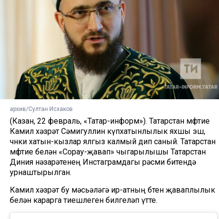
архив/Султан Исхаков
(Казан, 22 февраль, «Татар-информ»). Татарстан мөфтие
Камил хәзрәт Сәмигуллин күпхатынлылык яхшы эш,
чөнки хатын-кызлар ялгыз калмый дип саный. Татарстан
мөфтие белән «Сорау-җавап» чыгарылышы Татарстан
Диния нәзарәтенең Инстаграмдагы рәсми битендә
урнаштырылган.
Камил хәзрәт бу мәсьәләгә ир-атның бөтен җаваплылык
белән карарга тиешлеген билгеләп үтте.