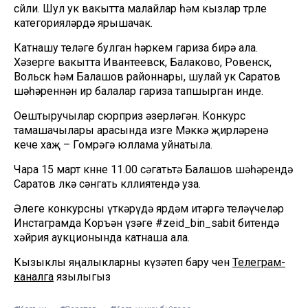
сөйли. Шул ук вакытта малайлар һәм кызлар төрле
категорияләрдә ярышачак.
Катнашу теләге булган һәркем гариза бирә ала.
Хәзерге вакытта Ивантеевск, Балаково, Ровенск,
Вольск һәм Балашов районнары, шулай ук Саратов
шәһәреннән ир балалар гариза тапшырган инде.
Оештыручылар сюрприз әзерләгән. Конкурс
тамашачылары арасында изге Мәккә җирләренә
кече хаҗ – Гомрәгә юллама уйнатыла.
Чара 15 март көнне 11.00 сәгатьтә Балашов шәһәрендә
Саратов өлкә сәнгать көллиятендә уза.
Әлеге конкурсны үткәрүдә ярдәм итәргә теләүчеләр
Инстаграмда Коръән үзәге #zeid_bin_sabit битендә
хәйрия аукционында катнаша ала.
Кызыклы яңалыкларны күзәтеп бару өчен
Телеграм-
каналга
язылыгыз