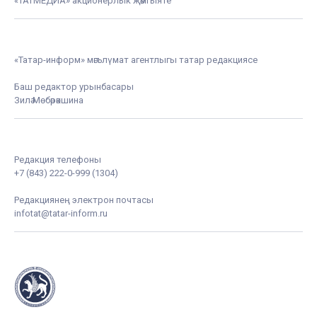
«ТАТМЕДИА» акционерлык җәмгыяте
«Татар-информ» мәгълүмат агентлыгы татар редакциясе
Баш редактор урынбасары
Зилә Мөбәрәкшина
Редакция телефоны
+7 (843) 222-0-999 (1304)
Редакциянең электрон почтасы
infotat@tatar-inform.ru