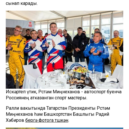
сынап карады.
Искәртеп үтик, Рөстәм Миңнеханов - автоспорт буенча
Россиянең атказанган спорт мастеры.
Ралли вакытында Татарстан Президенты Рөстәм
Миңнеханов һәм Башкортстан Башлыгы Радий
Хәбиров
бергә фотога төшкән
.