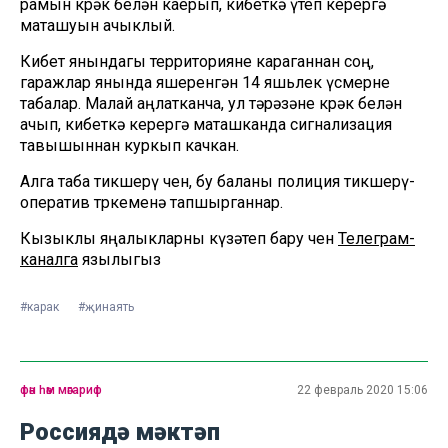
рамын көрәк белән каерып, кибеткә үтеп керергә
маташуын ачыклый.
Кибет янындагы территорияне караганнан соң,
гаражлар янында яшеренгән 14 яшьлек үсмерне
табалар. Малай аңлатканча, ул тәрәзәне көрәк белән
ачып, кибеткә керергә маташканда сигнализация
тавышыннан куркып качкан.
Алга таба тикшерү өчен, бу баланы полиция тикшерү-
оператив төркеменә тапшырганнар.
Кызыклы яңалыкларны күзәтеп бару өчен
Телеграм-
каналга
язылыгыз
#карак
#җинаять
фән һәм мәгариф
22 февраль 2020 15:06
Россиядә мәктәп