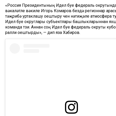
«Россия Президентының Идел буе федераль округынд
вәкаләтле вәкиле Игорь Комаров бездә регионнар ара
тәҗрибә уртаклашу оештыру өчен нәтиҗәле атмосфера т
Идел буе округлары субъектлары башлыкларыннан ях
команда төзи. Аннан соң Идел буе федераль округы куб
ралли оештырды», — дип яза Хәбиров.