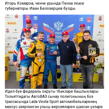
Игорь Комаров, өченче урында Пенза өлкәсе
губернаторы Иван Белозерцев булды.
Идел буе федераль округы төбәкләре башлыклары
Тольяттидагы АвтоВАЗ сынау полигонының боз
трассасында Lada Vesta Sport автомобильләренең
махсус әзерләнгән узыш версияләрен шәхсән үзләре