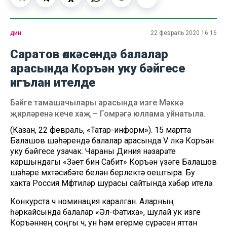
дин
22 февраль 2020 16:16
Саратов өлкәсендә балалар
арасында Коръән уку бәйгесе
игълан ителде
Бәйге тамашачылары арасында изге Мәккә
җирләренә кече хаҗ – Гомрәгә юллама уйнатыла.
(Казан, 22 февраль, «Татар-информ»). 15 мартта
Балашов шәһәрендә балалар арасында V өлкә Коръән
уку бәйгесе узачак. Чараны Диния нәзарәте
каршындагы «Зәет бин Сабит» Коръән үзәге Балашов
шәһәре мөхтәсибәте белән берлектә оештыра. Бу
хакта Россия Мөфтиләр шурасы сайтында хәбәр ителә.
Конкурста өч номинация каралган. Аларның
һәркайсында балалар «Әл-Фатиха», шулай ук изге
Коръәннең соңгы өч, ун һәм егерме сүрәсен яттан