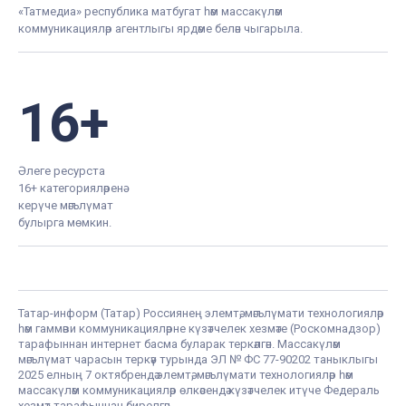
«Татмедиа» республика матбугат һәм массакүләм
коммуникацияләр агентлыгы ярдәме белән чыгарыла.
16+
Әлеге ресурста
16+ категорияләренә
керүче мәгълүмат
булырга мөмкин.
Татар-информ (Татар) Россиянең элемтә, мәгълүмати технологияләр
һәм гаммәви коммуникацияләрне күзәтчелек хезмәте (Роскомнадзор)
тарафыннан интернет басма буларак теркәлгән. Массакүләм
мәгълүмат чарасын теркәү турында ЭЛ № ФС 77-90202 таныклыгы
2025 елның 7 октябрендә элемтә, мәгълүмати технологияләр һәм
массакүләм коммуникацияләр өлкәсендә күзәтчелек итүче Федераль
хезмәт тарафыннан бирелгән.