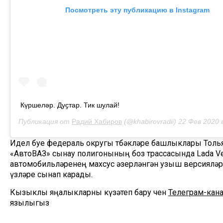
Посмотреть эту публикацию в Instagram
Күршеләр. Дуҫтар. Тик шулай!
Публикация от
Радий Хабиров
(@khabirovradii)
22 Фев 2020 
Идел буе федераль округы төбәкләре башлыклары Толь
«АвтоВАЗ» сынау полигонының боз трассасында Lada Ve
автомобильләренең махсус әзерләнгән узыш версияләр
үзләре сынап карады.
Кызыклы яңалыкларны күзәтеп бару өчен
Телеграм-кана
язылыгыз