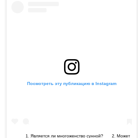
Посмотреть эту публикацию в Instagram
⠀ ⠀ ⠀ 1. Является ли многоженство сунной?⠀ ⠀ 2. Может