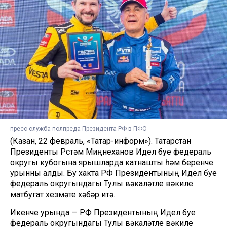
пресс-служба полпреда Президента РФ в ПФО
(Казан, 22 февраль, «Татар-информ»). Татарстан
Президенты Рөстәм Миңнеханов Идел буе федераль
округы кубогына ярышларда катнашты һәм беренче
урынны алды. Бу хакта РФ Президентының Идел буе
федераль округындагы Тулы вәкаләтле вәкиле
матбугат хезмәте хәбәр итә.
Икенче урында — РФ Президентының Идел буе
федераль округындагы Тулы вәкаләтле вәкиле