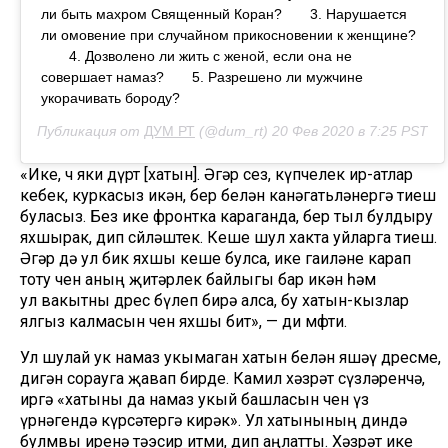
ли быть махром Священный Коран?⠀ ⠀ 3. Нарушается
ли омовение при случайном прикосновении к женщине?
⠀ ⠀ 4. Дозволено ли жить с женой, если она не
совершает намаз?⠀ ⠀ 5. Разрешено ли мужчине
укорачивать бороду?⠀ ⠀ ⠀ ⠀
Публикация от
ДУМ РТ
(@dum_rt)
20 Фев 2020 в 7:25 PST
«Ике, өч яки дүрт [хатын]. Әгәр сез, күпчелек ир-атлар
кебек, куркасыз икән, бер белән канәгатьләнергә тиеш
буласыз. Без ике фронтка караганда, бер тыл булдыру
яхшырак, дип сөйләштек. Кеше шул хакта уйларга тиеш.
Әгәр дә ул бик яхшы кеше булса, ике гаиләне карап
тоту өчен аның җитәрлек байлыгы бар икән һәм
ул вакытны дөрес бүлеп бирә алса, бу хатын-кызлар
ялгыз калмасын өчен яхшы бит», — ди мөфти.
Ул шулай ук намаз укымаган хатын белән яшәү дөресме,
дигән сорауга җавап бирде. Камил хәзрәт сүзләренчә,
иргә «хатыны да намаз укый башласын өчен үз
үрнәгендә күрсәтергә кирәк». Ул хатынының диндә
булмвы иренә тәэсир итми, дип аңлатты. Хәзрәт ике