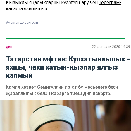
Кызыклы яңалыкларны күзәтеп бару өчен
Телеграм-
каналга
язылыгыз
#мәктәп директоры
дин
22 февраль 2020 14:39
Татарстан мөфтие: Күпхатынлылык -
яхшы, чөнки хатын-кызлар ялгыз
калмый
Камил хәзрәт Сәмигуллин ир-ат бу мәсьәләгә бөтен
җаваплылык белән карарга тиеш дип искәртә.