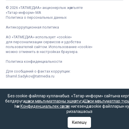
© 2026 «ТАТМЕДИА» акционерлык җәмгыяте
«Татар-информ» МА
Политика о персональных данных
Антикоррупционная политика
АО «ТАТМЕДИА» использует «cookie»
для персонализации сервисов и удобства
пользователей сайтом. Использование «cookie»
можно отменить в настройках браузера.
Политика конфиденциальности
Для сообщений о фактах коррупции:
Shamil.Sadykov@tatmedia.ru
Без cookie-файллар кулланабыз. «Татар-информ» сайтына кергән
белдерүгә,
шәхси мәгълүматларны эшкәртүгә
,
Шәхси мәгълүматлар турын
һәм
Конфиденциальлек сәясәте
нигезендә cookie файлларын к
ризалашасыз
Килешү