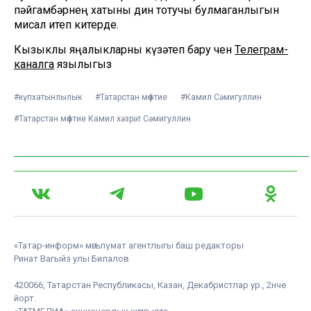
пәйгамбәрнең хатыны дин тотучы булмаганлыгын
мисал итеп китерде.
Кызыклы яңалыкларны күзәтеп бару өчен
Телеграм-
каналга
язылыгыз
#күпхатынлылык
#Татарстан мөфтие
#Камил Сәмигуллин
#Татарстан мөфтие Камил хәзрәт Сәмигуллин
«Татар-информ» мәгълүмат агентлыгы баш редакторы
Ринат Вагыйз улы Билалов
420066, Татарстан Республикасы, Казан, Декабристлар ур., 2нче
йорт.