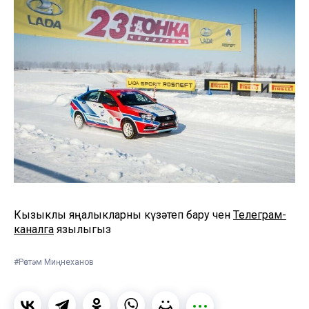
Кызыклы яңалыкларны күзәтеп бару өчен
Телеграм-
каналга
язылыгыз
#Рөстәм Миңнеханов