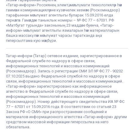
«Татар-информ» Россиянең элемтә, мәгълүмати технологияләр һәм
гаммәви коммуникацияләрне күзәтчелек хезмәте (Роскомнадзор)
тарафыннан мәгълүмат агентлыгы буларак 15.09.2016 елда
теркәлгән. Гамәлдәге таныклык номеры – № ФС 77 – 67031. РФ
«Матбугат турында» законының 23 маддәсе буенча, «Татар-
информ» мәгълүмат агентлыгы язмаларын һәм материалларын
башка массакүләм мәгълүмат чарасы таратканда аңа
гиперсылтама кую мәҗбүри.
Татар-информ (Татар) сетевое издание, зарегистрированное в
Федеральной службе по надзору в сфере связи,
информационных технологий и массовых коммуникаций
(Роскомнадзор). Запись о регистрации СМИ ЭЛ № ФС 77 - 90202
07.10.2025 выдано Федеральной службой по надзору в сфере
связи, информационных технологий и массовых коммуникаций.
«Татар-информ» зарегистрировано как информационное
агентство в Федеральной службе по надзору в сфере связи,
информационных технологий и массовых коммуникаций
(Роскомнадзор). Номер действующего свидетельства ИА № ФС
77 – 67031 от 15.09.2016 года. В соответствии со статьей 23
Закона РФ «О СМИ» при распространении сообщений и
материалов информационного агентства «Татар-информ» другим
средством массовой информации гиперссылка на него
обязательна.