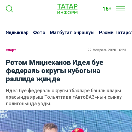
16+
Яңалыклар
Фото
Матбугат очрашуы
Рәсми Татарс
спорт
22 февраль 2020 16:23
Рөстәм Миңнеханов Идел буе
федераль округы кубогына
раллида җиңде
Идел буе федераль округы төбәкләре башлыклары
арасында ярыш Тольяттида «АвтоВАЗ»ның сынау
полигонында узды.