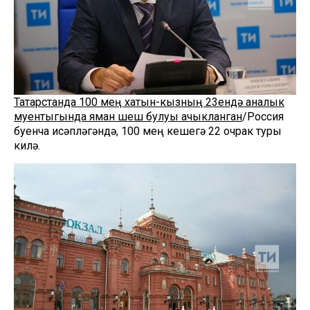
Татарстанда 100 мең хатын-кызның 23ендә аналык
муентыгында яман шеш булуы ачыкланган
/Россия
буенча исәпләгәндә, 100 мең кешегә 22 очрак туры
килә.