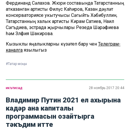
Фердинанд Сәлахов. Жюри составында Татарстанның
атказанган артисты Филүс Каһиров, Казан дәүләт
консерваториясе укытучысы Сәгыйть Хәбибуллин,
Татарстанның халык артисты Кирам Сатиев, Наил
Сәгъдиев, эстрада җырчылары Резеда Шәрәфиева
һәм Зөлфия Шакирова.
Кызыклы яңалыкларны күзәтеп бару өчен
Телеграм-
каналга
язылыгыз
#Татар моңы
икътисад
28 ноябрь 2017 20:44
Владимир Путин 2021 ел ахырына
кадәр ана капиталы
программасын озайтырга
тәкъдим итте