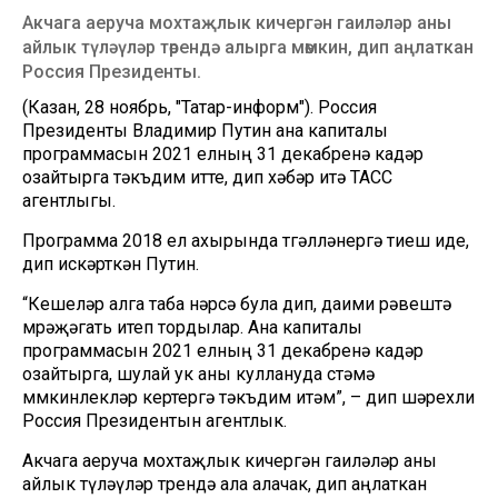
Акчага аеруча мохтаҗлык кичергән гаиләләр аны
айлык түләүләр төрендә алырга мөмкин, дип аңлаткан
Россия Президенты.
(Казан, 28 ноябрь, "Татар-информ"). Россия
Президенты Владимир Путин ана капиталы
программасын 2021 елның 31 декабренә кадәр
озайтырга тәкъдим итте, дип хәбәр итә ТАСС
агентлыгы.
Программа 2018 ел ахырында төгәлләнергә тиеш иде,
дип искәрткән Путин.
“Кешеләр алга таба нәрсә була дип, даими рәвештә
мөрәҗәгать итеп тордылар. Ана капиталы
программасын 2021 елның 31 декабренә кадәр
озайтырга, шулай ук аны куллануда өстәмә
мөмкинлекләр кертергә тәкъдим итәм”, – дип шәрехли
Россия Президентын агентлык.
Акчага аеруча мохтаҗлык кичергән гаиләләр аны
айлык түләүләр төрендә ала алачак, дип аңлаткан