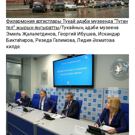
Филармония артистлары Тукай әдәби музеенда “Туган
тел” җырын яңгыратты
/Тукайның әдәби музеена
Эмиль Җәләлетдинов, Георгий Ибушев, Искәндәр
Биктаһиров, Резеда Галимова, Лидия Әхмәтова
килде.