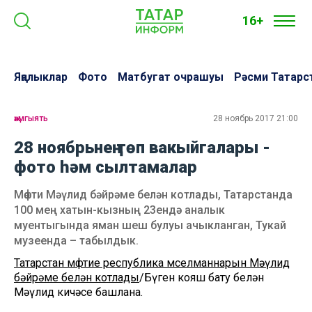
16+
Яңалыклар
Фото
Матбугат очрашуы
Рәсми Татарс
җәмгыять
28 ноябрь 2017 21:00
28 ноябрьнең төп вакыйгалары -
фото һәм сылтамалар
Мөфти Мәүлид бәйрәме белән котлады, Татарстанда
100 мең хатын-кызның 23ендә аналык
муентыгында яман шеш булуы ачыкланган, Тукай
музеенда – табылдык.
Татарстан мөфтие республика мөселманнарын Мәүлид
бәйрәме белән котлады
/Бүген кояш бату белән
Мәүлид кичәсе башлана.