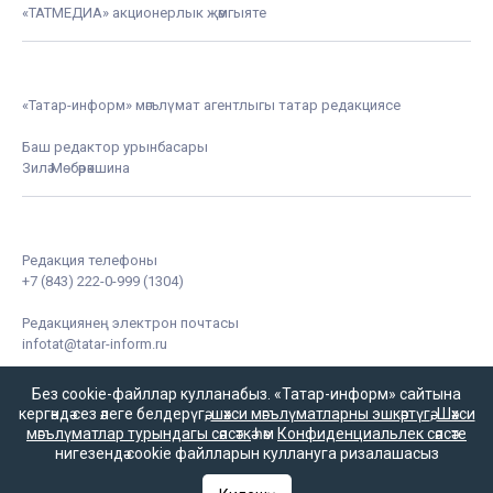
«ТАТМЕДИА» акционерлык җәмгыяте
«Татар-информ» мәгълүмат агентлыгы татар редакциясе
Баш редактор урынбасары
Зилә Мөбәрәкшина
Редакция телефоны
+7 (843) 222-0-999 (1304)
Редакциянең электрон почтасы
infotat@tatar-inform.ru
Без cookie-файллар кулланабыз. «Татар-информ» сайтына
кергәндә сез әлеге белдерүгә,
шәхси мәгълүматларны эшкәртүгә
,
Шәхси
мәгълүматлар турындагы сәясәткә
һәм
Конфиденциальлек сәясәте
нигезендә cookie файлларын куллануга ризалашасыз