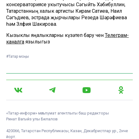
консерваториясе укытучысы Сәгыйть Хәбибуллин,
Татарстанның халык артисты Кирам Сатиев, Наил
Сәгъдиев, эстрада җырчылары Резеда Шәрәфиева
һәм Зөлфия Шакирова.
Кызыклы яңалыкларны күзәтеп бару өчен
Телеграм-
каналга
язылыгыз
#Татар моңы
«Татар-информ» мәгълүмат агентлыгы баш редакторы
Ринат Вагыйз улы Билалов
420066, Татарстан Республикасы, Казан, Декабристлар ур., 2нче
йорт.