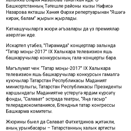
Башкортстанның Тәтешле районы кызы Нәфисә
Назарова якташы Хәния Фәрхи репертуарынан "Яшәгә
кирәк, балам" җырын җырлады.
Катнашучыларга жюри әгъзалары да үз премияләр
әзерлгән иде.
Искәртеп үтәбез, "Пирамида" концертлар залында
"Татар моңы-2017” IX Халыкара телевизион яшь
башкаручылар конкурсының гала-концерты бара.
Мәгълүмат өчен: “Татар моңы-2017” IX Халыкара
телевизион яшь башкаручылар конкурсын гамәлгә
куючылар Татарстан Республикасы Мәдәният
министрлыгы, Татарстан Республикасы Президенты
каршындагы Мәдәниятне үстерүгә ярдәм күрсәтү
фонды, “Салават” эстрада театры, “Яңа гасыр”
телерадиокомпаниясе, Бөтендөнья татар конгрессы
Башкарма комитеты.
Жюрины быел да Салават Фәтхетдинов җитәкли,
аның урынбасары – Татарстанның халык артисты