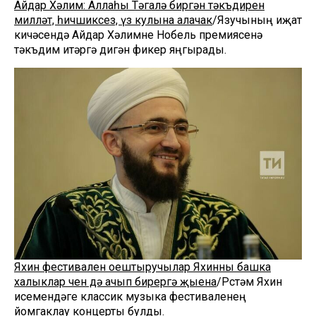
Айдар Хәлим: Аллаһы Тәгалә биргән тәкъдирен
милләт, һичшиксез, үз кулына алачак
/Язучының иҗат
кичәсендә Айдар Хәлимне Нобель премиясенә
тәкъдим итәргә дигән фикер яңгырады.
Яхин фестивален оештыручылар Яхинны башка
халыклар өчен дә ачып бирергә җыена
/Рөстәм Яхин
исемендәге классик музыка фестиваленең
йомгаклау концерты булды.