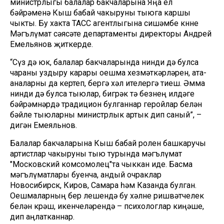
министрлыгы балалар бакчаларына Яңа ел
бәйрәменә Кыш бабай чакыруны тыюга каршы
чыкты. Бу хакта ТАСС агентлыгына сишәмбе көнне
Мәгълүмат сәясәте департаменты директоры Андрей
Емельянов җиткерде.
“Сүз дә юк, балалар бакчаларында нинди дә булса
чараны уздыру карары оешма хезмәткәрләрен, ата-
аналарны да кертеп, бергә хәл ителергә тиеш. Әмма
нинди дә булса тыюлар, бигрәк тә безнең илдәге
бәйрәмнәрдә традицион булганнар геройлар белән
бәйле тыюларны министрлык артык дип саный”, –
дигән Емеяльнов.
Балалар бакчаларына Кыш бабай ролен башкаручы
артистлар чакыруны тыю турында мәгълүмат
"Московский комсомолец"та чыккан иде. Басма
мәгълүматлары буенча, андый очраклар
Новосибирск, Киров, Самара һәм Казанда булган.
Оешмаларның бер өлешендә бу хәлне ришвәтчелек
белән көрәш, икенчеләрендә – психологлар киңәше,
дип аңлатканнар.