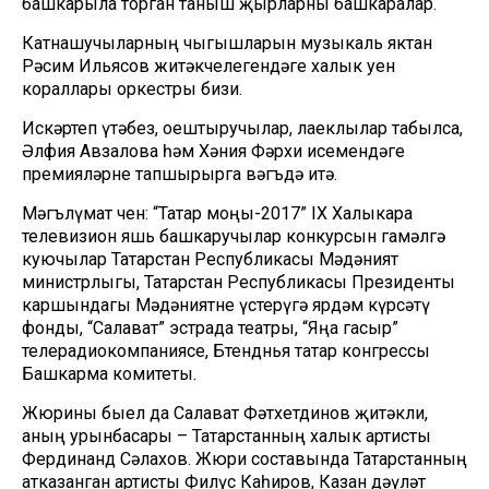
башкарыла торган таныш җырларны башкаралар.
Катнашучыларның чыгышларын музыкаль яктан
Рәсим Ильясов житәкчелегендәге халык уен
кораллары оркестры бизи.
Искәртеп үтәбез, оештыручылар, лаеклылар табылса,
Әлфия Авзалова һәм Хәния Фәрхи исемендәге
премияләрне тапшырырга вәгъдә итә.
Мәгълүмат өчен: “Татар моңы-2017” IX Халыкара
телевизион яшь башкаручылар конкурсын гамәлгә
куючылар Татарстан Республикасы Мәдәният
министрлыгы, Татарстан Республикасы Президенты
каршындагы Мәдәниятне үстерүгә ярдәм күрсәтү
фонды, “Салават” эстрада театры, “Яңа гасыр”
телерадиокомпаниясе, Бөтендөнья татар конгрессы
Башкарма комитеты.
Жюрины быел да Салават Фәтхетдинов җитәкли,
аның урынбасары – Татарстанның халык артисты
Фердинанд Сәлахов. Жюри составында Татарстанның
атказанган артисты Филүс Каһиров, Казан дәүләт