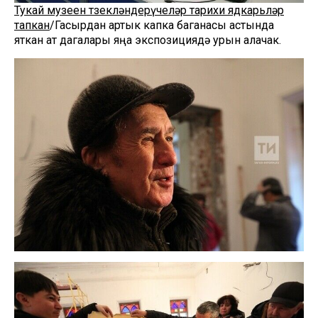
Тукай музеен төзекләндерүчеләр тарихи ядкарьләр
тапкан
/Гасырдан артык капка баганасы астында
яткан ат дагалары яңа экспозициядә урын алачак.