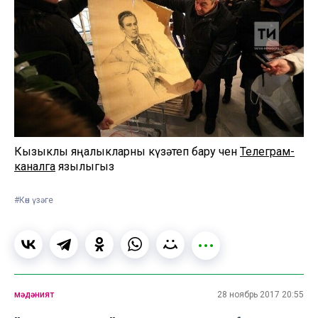
Кызыклы яңалыкларны күзәтеп бару өчен
Телеграм-
каналга
язылыгыз
#Көн үзәге
мәдәният
28 ноябрь 2017 20:55