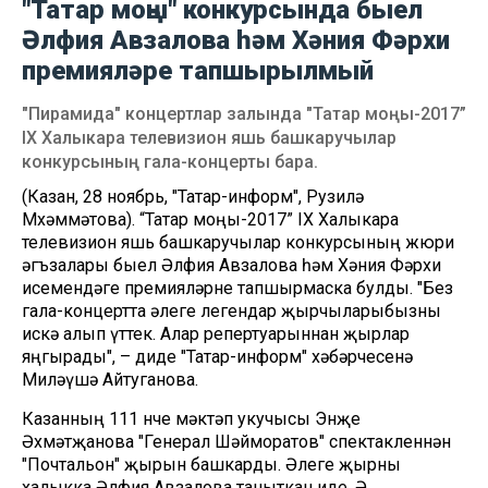
"Татар моңы" конкурсында быел
Әлфия Авзалова һәм Хәния Фәрхи
премияләре тапшырылмый
"Пирамида" концертлар залында "Татар моңы-2017”
IX Халыкара телевизион яшь башкаручылар
конкурсының гала-концерты бара.
(Казан, 28 ноябрь, "Татар-информ", Рузилә
Мөхәммәтова). “Татар моңы-2017” IX Халыкара
телевизион яшь башкаручылар конкурсының жюри
әгъзалары быел Әлфия Авзалова һәм Хәния Фәрхи
исемендәге премияләрне тапшырмаска булды. "Без
гала-концертта әлеге легендар җырчыларыбызны
искә алып үттек. Алар репертуарыннан җырлар
яңгырады", – диде "Татар-информ" хәбәрчесенә
Миләүшә Айтуганова.
Казанның 111 нче мәктәп укучысы Энҗе
Әхмәтҗанова "Генерал Шәйморатов" спектакленнән
"Почтальон" җырын башкарды. Әлеге җырны
халыкка Әлфия Авзалова таныткан иде. Ә