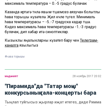
максималь температура – 0..-5 градус булачак
Казанда иртәгә төнлә явым-төшемсез аязучан болытлы
һава торышы күзәтелә. Җил көчле түгел. Минималь
һава температурасы – -5..-7 градуска кадәр төшә.
Көндез максималь һава температурасы -1..-3 градус
булачак, дип хәбәр итә синоптиклар.
Кызыклы яңалыкларны күзәтеп бару өчен
Телеграм-
каналга
язылыгыз
#Һава торышы
мәдәният
28 ноябрь 2017 20:02
"Пирамида"да "Татар моңы"
конкурсының гала-концерты бара
Тыңлап туйгысыз җырлар иҗат итегез, диде Римма