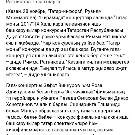
Ратникова талантларга.
(Казан, 28 ноябрь, "Татар-информ", Рузилә
Мөхәммәтова). "Пирамида" концертлар залында “Татар
моңы-2017” IX Халыкара телевизион яшь
башкаручылар конкурсын Татарстан Республикасы
Дәүләт Советы рәисе урынбасары Римма Ратникова
ачып җибәрде. "Һәр конкурсның үз йөзе бар. "Татар
моңы" конкурсы да зур эш башкара. Бүгенге гала-
концерт ул эшнең айсберг өсте кебек бер өлеше генә",
– диде Римма Ратникова. "Казанга килгән өметләрегез
аклансын иде. Тыңлап туйгысыз матур җырлар иҗат
итегез", – диде ул яшьләргә.
Гала-концертны Зөлфәт Зиннуров һәм Роза
Әдиятуллина белән бергә "Ак чәчәкләр" фильмының
төп геройларын уйнаган Резеда Сәлахова белән Динар
Хөснетдинов та алып барды. Сценарийга Гөлшаһидә
белән Мансур образларын кертү гала-концертның
темасы белән бәйле – конкурс финалына чыккан яшь
башкаручылар татар спектакльләре һәм
кинофильмнары кысаларыннан чыгып, аерым