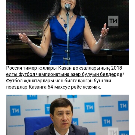
Россия тимер юллары Казан вокзалларының 2018
елгы футбол чемпионатына әзер булуын белдерде
/
Футбол җанатарлары өчен билгеләнгән бушлай
поездлар Казанга 64 махсус рейс ясаячак.