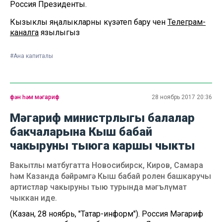
Россия Президенты.
Кызыклы яңалыкларны күзәтеп бару өчен
Телеграм-
каналга
язылыгыз
#Ана капиталы
фән һәм мәгариф
28 ноябрь 2017 20:36
Мәгариф министрлыгы балалар
бакчаларына Кыш бабай
чакыруны тыюга каршы чыкты
Вакытлы матбугатта Новосибирск, Киров, Самара
һәм Казанда бәйрәмгә Кыш бабай ролен башкаручы
артистлар чакыруны тыю турында мәгълүмат
чыккан иде.
(Казан, 28 ноябрь, "Татар-информ"). Россия Мәгариф