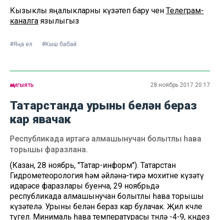
Кызыклы яңалыкларны күзәтеп бару өчен
Телеграм-
каналга
язылыгыз
#Яңа ел
#Кыш бабай
җәмгыять
28 ноябрь 2017 20:17
Татарстанда урыны белән бераз
кар явачак
Республикада иртәгә алмашынучан болытлы һава
торышы фаразлана.
(Казан, 28 ноябрь, "Татар-информ"). Татарстан
Гидрометеорология һәм әйләнә-тирә мохитне күзәтү
идарәсе фаразлары буенча, 29 ноябрьдә
республикада алмашынучан болытлы һава торышы
күзәтелә. Урыны белән бераз кар булачак. Җил көчле
түгел. Минималь һава температурасы төнлә -4-9, көндез