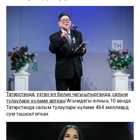
Татарстанда, узган ел белән чагыштырганда, салым
түләүләре күләме арткан
/Агымдагы елның 10 аенда
Татарстанда салым түләүләре күләме 464 миллиард
сум тәшкил иткән.