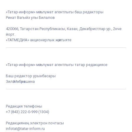
«Татар-информ» мәгълүмат агентлыгы баш редакторы
Ринат Вагыйз улы Билалов
420066, Татарстан Республикасы, Казан, Декабристлар ур., 2нче
йорт.
«ТАТМЕДИА» акционерлык җәмгыяте
«Татар-информ» мәгълүмат агентлыгы татар редакциясе
Баш редактор урынбасары
Зилә Мөбәрәкшина
Редакция телефоны
+7 (843) 222-0-999 (1304)
Редакциянең электрон почтасы
infotat@tatar-inform.ru