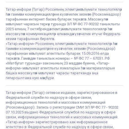
Татар-информ (Татар) Россиянең элемтә, мәгълүмати технологияләр
һәм гаммәви коммуникацияләрне күзәтчелек хезмәте (Роскомнадзор)
тарафыннан интернет басма буларак теркәлгән. Массакүләм
мәгълүмат чарасын теркәү турында ЭЛ № ФС 77-90202 таныклыгы
2025 елның 7 октябрендә элемтә, мәгълүмати технологияләр һәм
массакүләм коммуникацияләр өлкәсендә күзәтчелек итүче Федераль
хезмәт тарафыннан бирелгән.
«Татар-информ» Россиянең элемтә, мәгълүмати технологияләр һәм
гаммәви коммуникацияләрне күзәтчелек хезмәте (Роскомнадзор)
тарафыннан мәгълүмат агентлыгы буларак 15.09.2016 елда
теркәлгән. Гамәлдәге таныклык номеры – № ФС 77 – 67031. РФ
«Матбугат турында» законының 23 маддәсе буенча, «Татар-
информ» мәгълүмат агентлыгы язмаларын һәм материалларын
башка массакүләм мәгълүмат чарасы таратканда аңа
гиперсылтама кую мәҗбүри.
Татар-информ (Татар) сетевое издание, зарегистрированное в
Федеральной службе по надзору в сфере связи,
информационных технологий и массовых коммуникаций
(Роскомнадзор). Запись о регистрации СМИ ЭЛ № ФС 77 - 90202
07.10.2025 выдано Федеральной службой по надзору в сфере
связи, информационных технологий и массовых коммуникаций.
«Татар-информ» зарегистрировано как информационное
агентство в Федеральной службе по надзору в сфере связи,