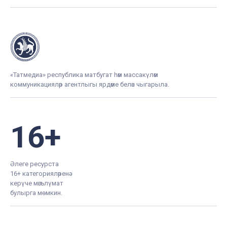
«Татмедиа» республика матбугат һәм массакүләм
коммуникацияләр агентлыгы ярдәме белән чыгарыла.
16+
Әлеге ресурста
16+ категорияләренә
керүче мәгълүмат
булырга мөмкин.