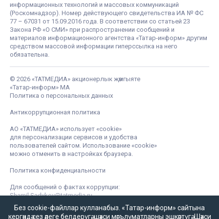
информационных технологий и массовых коммуникаций
(Роскомнадзор). Номер действующего свидетельства ИА № ФС
77 – 67031 от 15.09.2016 года. В соответствии со статьей 23
Закона РФ «О СМИ» при распространении сообщений и
материалов информационного агентства «Татар-информ» другим
средством массовой информации гиперссылка на него
обязательна.
© 2026 «ТАТМЕДИА» акционерлык җәмгыяте
«Татар-информ» МА
Политика о персональных данных
Антикоррупционная политика
АО «ТАТМЕДИА» использует «cookie»
для персонализации сервисов и удобства
пользователей сайтом. Использование «cookie»
можно отменить в настройках браузера.
Политика конфиденциальности
Для сообщений о фактах коррупции:
Shamil.Sadykov@tatmedia.ru
Без cookie-файллар кулланабыз. «Татар-информ» сайтына
кергәндә сез әлеге белдерүгә,
шәхси мәгълүматларны эшкәртүгә
,
Шәхси