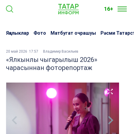
16+
Яңалыклар
Фото
Матбугат очрашуы
Рәсми Татарс
20 май 2026 17:57
Владимир Васильев
«Ялкынлы чыгарылыш 2026»
чарасыннан фоторепортаж