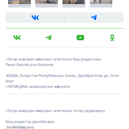
«Татар-информ» мәгълүмат агентлыгы баш редакторы
Ринат Вагыйз улы Билалов
420066, Татарстан Республикасы, Казан, Декабристлар ур., 2нче
йорт.
«ТАТМЕДИА» акционерлык җәмгыяте
«Татар-информ» мәгълүмат агентлыгы татар редакциясе
Баш редактор урынбасары
Зилә Мөбәрәкшина