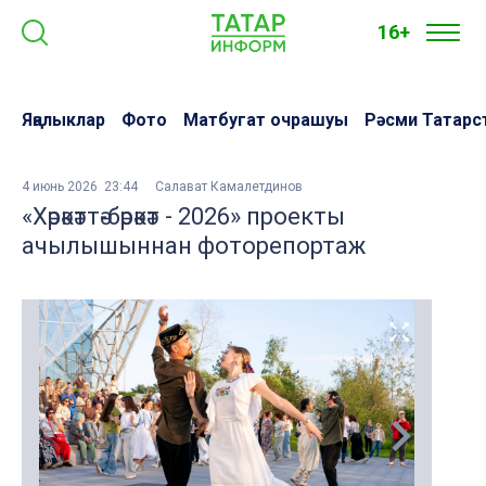
16+
Яңалыклар
Фото
Матбугат очрашуы
Рәсми Татарс
4 июнь 2026 23:44
Салават Камалетдинов
«Хәрәкәттә-бәрәкәт - 2026» проекты
ачылышыннан фоторепортаж