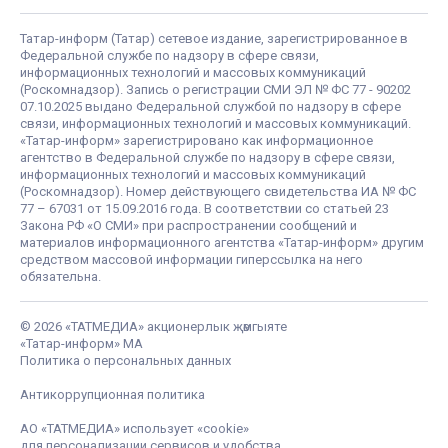
Татар-информ (Татар) сетевое издание, зарегистрированное в
Федеральной службе по надзору в сфере связи,
информационных технологий и массовых коммуникаций
(Роскомнадзор). Запись о регистрации СМИ ЭЛ № ФС 77 - 90202
07.10.2025 выдано Федеральной службой по надзору в сфере
связи, информационных технологий и массовых коммуникаций.
«Татар-информ» зарегистрировано как информационное
агентство в Федеральной службе по надзору в сфере связи,
информационных технологий и массовых коммуникаций
(Роскомнадзор). Номер действующего свидетельства ИА № ФС
77 – 67031 от 15.09.2016 года. В соответствии со статьей 23
Закона РФ «О СМИ» при распространении сообщений и
материалов информационного агентства «Татар-информ» другим
средством массовой информации гиперссылка на него
обязательна.
© 2026 «ТАТМЕДИА» акционерлык җәмгыяте
«Татар-информ» МА
Политика о персональных данных
Антикоррупционная политика
АО «ТАТМЕДИА» использует «cookie»
для персонализации сервисов и удобства