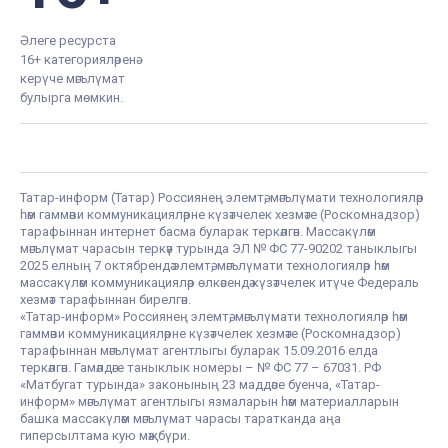
Әлеге ресурста
16+ категорияләренә
керүче мәгълүмат
булырга мөмкин.
Татар-информ (Татар) Россиянең элемтә, мәгълүмати технологияләр
һәм гаммәви коммуникацияләрне күзәтчелек хезмәте (Роскомнадзор)
тарафыннан интернет басма буларак теркәлгән. Массакүләм
мәгълүмат чарасын теркәү турында ЭЛ № ФС 77-90202 таныклыгы
2025 елның 7 октябрендә элемтә, мәгълүмати технологияләр һәм
массакүләм коммуникацияләр өлкәсендә күзәтчелек итүче Федераль
хезмәт тарафыннан бирелгән.
«Татар-информ» Россиянең элемтә, мәгълүмати технологияләр һәм
гаммәви коммуникацияләрне күзәтчелек хезмәте (Роскомнадзор)
тарафыннан мәгълүмат агентлыгы буларак 15.09.2016 елда
теркәлгән. Гамәлдәге таныклык номеры – № ФС 77 – 67031. РФ
«Матбугат турында» законының 23 маддәсе буенча, «Татар-
информ» мәгълүмат агентлыгы язмаларын һәм материалларын
башка массакүләм мәгълүмат чарасы таратканда аңа
гиперсылтама кую мәҗбүри.