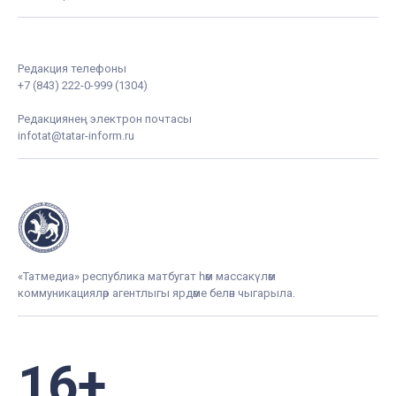
Редакция телефоны
+7 (843) 222-0-999 (1304)
Редакциянең электрон почтасы
infotat@tatar-inform.ru
«Татмедиа» республика матбугат һәм массакүләм
коммуникацияләр агентлыгы ярдәме белән чыгарыла.
16+