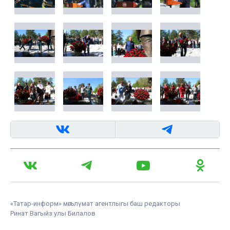
«Татар-информ» мәгълүмат агентлыгы баш редакторы
Ринат Вагыйз улы Билалов