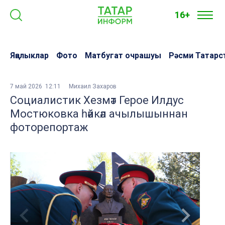
16+
Яңалыклар
Фото
Матбугат очрашуы
Рәсми Татарс
7 май 2026 12:11
Михаил Захаров
Социалистик Хезмәт Герое Илдус
Мостюковка һәйкәл ачылышыннан
фоторепортаж