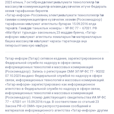
2025 елның 7 октябрендә элемтә, мәгълүмати технологияләр һәм
массакүләм коммуникацияләр өлкәсендә күзәтчелек итүче Федераль
хезмәт тарафыннан бирелгән.
«Татар-информ» Россиянең элемтә, мәгълүмати технологияләр һәм
гаммәви коммуникацияләрне күзәтчелек хезмәте (Роскомнадзор)
тарафыннан мәгълүмат агентлыгы буларак 15.09.2016 елда
теркәлгән. Гамәлдәге таныклык номеры – № ФС 77 – 67031. РФ
«Матбугат турында» законының 23 маддәсе буенча, «Татар-
информ» мәгълүмат агентлыгы язмаларын һәм материалларын
башка массакүләм мәгълүмат чарасы таратканда аңа
гиперсылтама кую мәҗбүри.
Татар-информ (Татар) сетевое издание, зарегистрированное в
Федеральной службе по надзору в сфере связи,
информационных технологий и массовых коммуникаций
(Роскомнадзор). Запись о регистрации СМИ ЭЛ № ФС 77 - 90202
07.10.2025 выдано Федеральной службой по надзору в сфере
связи, информационных технологий и массовых коммуникаций.
«Татар-информ» зарегистрировано как информационное
агентство в Федеральной службе по надзору в сфере связи,
информационных технологий и массовых коммуникаций
(Роскомнадзор). Номер действующего свидетельства ИА № ФС
77 – 67031 от 15.09.2016 года. В соответствии со статьей 23
Закона РФ «О СМИ» при распространении сообщений и
материалов информационного агентства «Татар-информ» другим