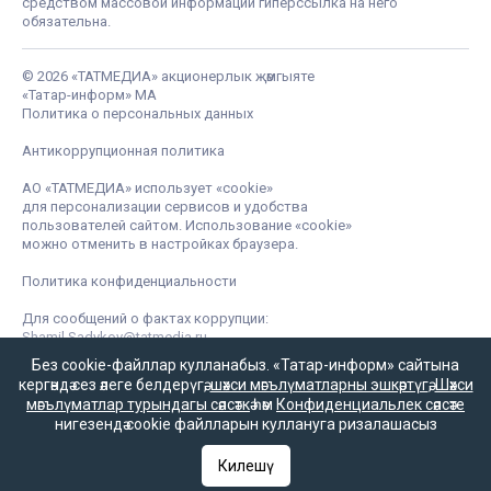
средством массовой информации гиперссылка на него
обязательна.
© 2026 «ТАТМЕДИА» акционерлык җәмгыяте
«Татар-информ» МА
Политика о персональных данных
Антикоррупционная политика
АО «ТАТМЕДИА» использует «cookie»
для персонализации сервисов и удобства
пользователей сайтом. Использование «cookie»
можно отменить в настройках браузера.
Политика конфиденциальности
Для сообщений о фактах коррупции:
Shamil.Sadykov@tatmedia.ru
Без cookie-файллар кулланабыз. «Татар-информ» сайтына
кергәндә сез әлеге белдерүгә,
шәхси мәгълүматларны эшкәртүгә
,
Шәхси
мәгълүматлар турындагы сәясәткә
һәм
Конфиденциальлек сәясәте
нигезендә cookie файлларын куллануга ризалашасыз
Килешү