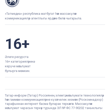
«Татмедиа» республика матбугат һәм массакүләм
коммуникацияләр агентлыгы ярдәме белән чыгарыла.
16+
Әлеге ресурста
16+ категорияләренә
керүче мәгълүмат
булырга мөмкин.
Татар-информ (Татар) Россиянең элемтә, мәгълүмати технологияләр
һәм гаммәви коммуникацияләрне күзәтчелек хезмәте (Роскомнадзор)
тарафыннан интернет басма буларак теркәлгән. Массакүләм
мәгълүмат чарасын теркәү турында ЭЛ № ФС 77-90202 таныклыгы