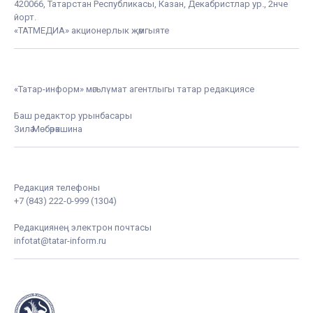
420066, Татарстан Республикасы, Казан, Декабристлар ур., 2нче
йорт.
«ТАТМЕДИА» акционерлык җәмгыяте
«Татар-информ» мәгълүмат агентлыгы татар редакциясе
Баш редактор урынбасары
Зилә Мөбәрәкшина
Редакция телефоны
+7 (843) 222-0-999 (1304)
Редакциянең электрон почтасы
infotat@tatar-inform.ru