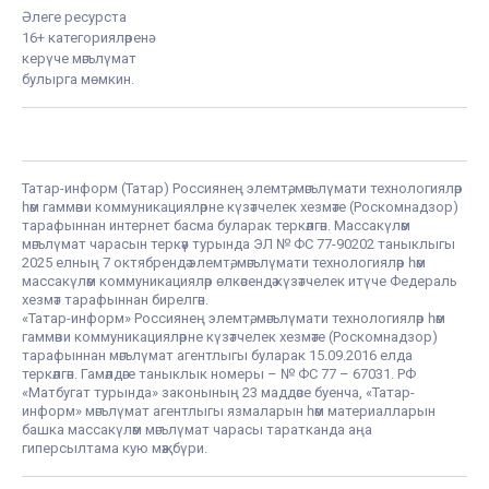
Әлеге ресурста
16+ категорияләренә
керүче мәгълүмат
булырга мөмкин.
Татар-информ (Татар) Россиянең элемтә, мәгълүмати технологияләр
һәм гаммәви коммуникацияләрне күзәтчелек хезмәте (Роскомнадзор)
тарафыннан интернет басма буларак теркәлгән. Массакүләм
мәгълүмат чарасын теркәү турында ЭЛ № ФС 77-90202 таныклыгы
2025 елның 7 октябрендә элемтә, мәгълүмати технологияләр һәм
массакүләм коммуникацияләр өлкәсендә күзәтчелек итүче Федераль
хезмәт тарафыннан бирелгән.
«Татар-информ» Россиянең элемтә, мәгълүмати технологияләр һәм
гаммәви коммуникацияләрне күзәтчелек хезмәте (Роскомнадзор)
тарафыннан мәгълүмат агентлыгы буларак 15.09.2016 елда
теркәлгән. Гамәлдәге таныклык номеры – № ФС 77 – 67031. РФ
«Матбугат турында» законының 23 маддәсе буенча, «Татар-
информ» мәгълүмат агентлыгы язмаларын һәм материалларын
башка массакүләм мәгълүмат чарасы таратканда аңа
гиперсылтама кую мәҗбүри.