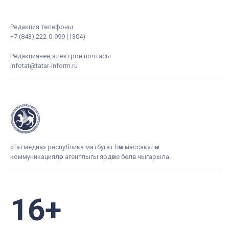
Редакция телефоны
+7 (843) 222-0-999 (1304)
Редакциянең электрон почтасы
infotat@tatar-inform.ru
«Татмедиа» республика матбугат һәм массакүләм
коммуникацияләр агентлыгы ярдәме белән чыгарыла.
16+