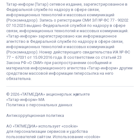
Татар-информ (Татар) сетевое издание, зарегистрированное в
Федеральной службе по надзору в сфере связи,
информационных технологий и массовых коммуникаций
(Роскомнадзор). Запись о регистрации СМИ ЭЛ № ФС 77 - 90202
07.10.2025 выдано Федеральной службой по надзору в сфере
связи, информационных технологий и массовых коммуникаций.
«Татар-информ» зарегистрировано как информационное
агентство в Федеральной службе по надзору в сфере связи,
информационных технологий и массовых коммуникаций
(Роскомнадзор). Номер действующего свидетельства ИА № ФС
77 – 67031 от 15.09.2016 года. В соответствии со статьей 23
Закона РФ «О СМИ» при распространении сообщений и
материалов информационного агентства «Татар-информ» другим
средством массовой информации гиперссылка на него
обязательна.
© 2026 «ТАТМЕДИА» акционерлык җәмгыяте
«Татар-информ» МА
Политика о персональных данных
Антикоррупционная политика
АО «ТАТМЕДИА» использует «cookie»
для персонализации сервисов и удобства
пользователей сайтом. Использование «cookie»