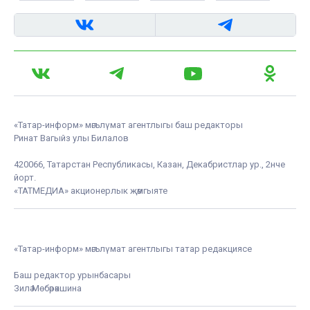
«Татар-информ» мәгълүмат агентлыгы баш редакторы
Ринат Вагыйз улы Билалов
420066, Татарстан Республикасы, Казан, Декабристлар ур., 2нче
йорт.
«ТАТМЕДИА» акционерлык җәмгыяте
«Татар-информ» мәгълүмат агентлыгы татар редакциясе
Баш редактор урынбасары
Зилә Мөбәрәкшина