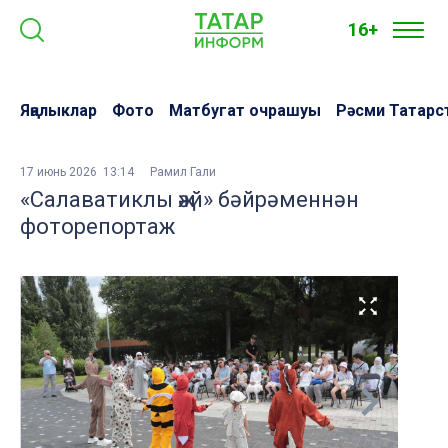
16+
Яңалыклар
Фото
Матбугат очрашуы
Рәсми Татарс
17 июнь 2026 13:14
Рамил Гали
«Салаватиклы җәй» бәйрәменнән
фоторепортаж