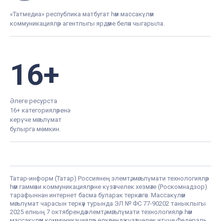
«Татмедиа» республика матбугат һәм массакүләм
коммуникацияләр агентлыгы ярдәме белән чыгарыла.
16+
Әлеге ресурста
16+ категорияләренә
керүче мәгълүмат
булырга мөмкин.
Татар-информ (Татар) Россиянең элемтә, мәгълүмати технологияләр
һәм гаммәви коммуникацияләрне күзәтчелек хезмәте (Роскомнадзор)
тарафыннан интернет басма буларак теркәлгән. Массакүләм
мәгълүмат чарасын теркәү турында ЭЛ № ФС 77-90202 таныклыгы
2025 елның 7 октябрендә элемтә, мәгълүмати технологияләр һәм
массакүләм коммуникацияләр өлкәсендә күзәтчелек итүче Федераль