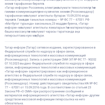
хезмәт тарафыннан бирелгән.
«Татар-информ» Россиянең элемтә, мәгълүмати технологияләр һәм
гаммәви коммуникацияләрне күзәтчелек хезмәте (Роскомнадзор)
тарафыннан мәгълүмат агентлыгы буларак 15.09.2016 елда
теркәлгән. Гамәлдәге таныклык номеры – № ФС 77 – 67031. РФ
«Матбугат турында» законының 23 маддәсе буенча, «Татар-
информ» мәгълүмат агентлыгы язмаларын һәм материалларын
башка массакүләм мәгълүмат чарасы таратканда аңа
гиперсылтама кую мәҗбүри.
Татар-информ (Татар) сетевое издание, зарегистрированное в
Федеральной службе по надзору в сфере связи,
информационных технологий и массовых коммуникаций
(Роскомнадзор). Запись о регистрации СМИ ЭЛ № ФС 77 - 90202
07.10.2025 выдано Федеральной службой по надзору в сфере
связи, информационных технологий и массовых коммуникаций.
«Татар-информ» зарегистрировано как информационное
агентство в Федеральной службе по надзору в сфере связи,
информационных технологий и массовых коммуникаций
(Роскомнадзор). Номер действующего свидетельства ИА № ФС
77 – 67031 от 15.09.2016 года. В соответствии со статьей 23
Закона РФ «О СМИ» при распространении сообщений и
материалов информационного агентства «Татар-информ» другим
средством массовой информации гиперссылка на него
обязательна.