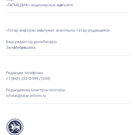
«ТАТМЕДИА» акционерлык җәмгыяте
«Татар-информ» мәгълүмат агентлыгы татар редакциясе
Баш редактор урынбасары
Зилә Мөбәрәкшина
Редакция телефоны
+7 (843) 222-0-999 (1304)
Редакциянең электрон почтасы
infotat@tatar-inform.ru