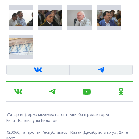
«Татар-информ» мәгълүмат агентлыгы баш редакторы
Ринат Вагыйз улы Билалов
420066, Татарстан Республикасы, Казан, Декабристлар ур., 2нче
йорт.