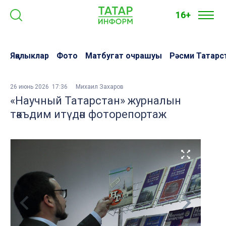
16+
Яңалыклар
Фото
Матбугат очрашуы
Рәсми Татарс
26 июнь 2026 17:36
Михаил Захаров
«Научный Татарстан» журналын
тәкъдим итүдән фоторепортаж