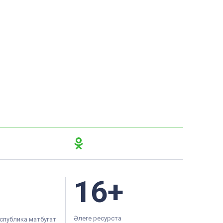
16+
Әлеге ресурста
спублика матбугат