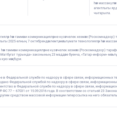
һәм массакүлә
агентлыгы ярдә
чыгарыла.
гияләр һәм гаммәви коммуникацияләрне күзәтчелек хезмәте (Роскомнадзор) 
гы 2025 елның 7 октябрендә элемтә, мәгълүмати технологияләр һәм массак
 һәм гаммәви коммуникацияләрне күзәтчелек хезмәте (Роскомнадзор) тара
РФ «Матбугат турында» законының 23 маддәсе буенча, «Татар-информ» мә
 кую мәҗбүри.
ое в Федеральной службе по надзору в сфере связи, информационных т
 выдано Федеральной службой по надзору в сфере связи, информационны
ентство в Федеральной службе по надзору в сфере связи, информацио
С 77 – 67031 от 15.09.2016 года. В соответствии со статьей 23 Закон
ругим средством массовой информации гиперссылка на него обязатель