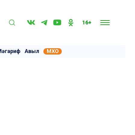
16+
Мәгариф
Авыл
МХО