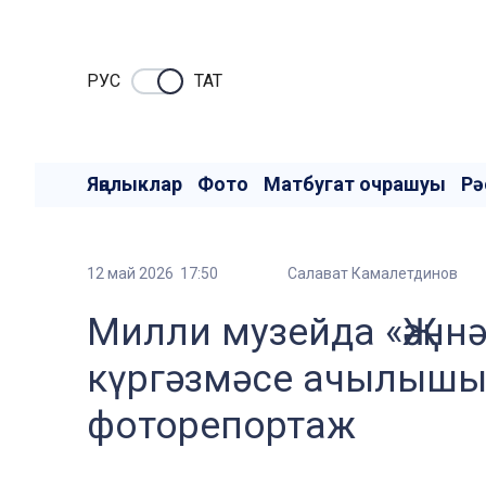
РУC
ТАТ
Яңалыклар
Фото
Матбугат очрашуы
Рә
12 май 2026 17:50
Салават Камалетдинов
Милли музейда «Җәнн
күргәзмәсе ачылыш
фоторепортаж