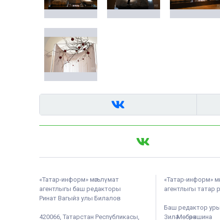
«Татар-информ» мәгълүмат
«Татар-информ» м
агентлыгы баш редакторы
агентлыгы татар 
Ринат Вагыйз улы Билалов
Баш редактор ур
420066, Татарстан Республикасы,
Зилә Мөбәрәкшина