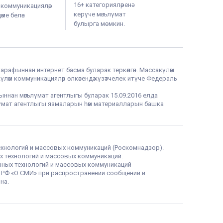
16+ категорияләренә
м коммуникацияләр
керүче мәгълүмат
ме белән
булырга мөмкин.
тарафыннан интернет басма буларак теркәлгән. Массакүләм
үләм коммуникацияләр өлкәсендә күзәтчелек итүче Федераль
фыннан мәгълүмат агентлыгы буларак 15.09.2016 елда
гълүмат агентлыгы язмаларын һәм материалларын башка
ехнологий и массовых коммуникаций (Роскомнадзор).
х технологий и массовых коммуникаций.
нных технологий и массовых коммуникаций
а РФ «О СМИ» при распространении сообщений и
на.