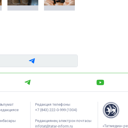
әгълүмат
Редакция телефоны
редакциясе
+7 (843) 222-0-999 (1304)
ынбасары
Редакциянең электрон почтасы
«Татмедиа» ре
infotat@tatar-inform.ru