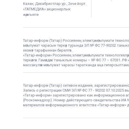
Казан, Декабристлар ур., 2нче йорт.
«ТАТМЕДИА» акционерлык
җәмгыяте
Татар-информ (Татар) Россиянең элемтә, мәгълүмати техноло
мәгълүмат чарасын теркәү турында ЭЛ № ФС 77-90202 таныклы
хезмәт тарафыннан бирелгән.
«Татар-информ» Россиянең элемтә, мәгълүмати технологияләр
теркәлгән. Гамәлдәге таныклык номеры – № ФС 77 – 67031. 
массакүләм мәгълүмат чарасы таратканда аңа гиперсылтама
Татар-информ (Татар) сетевое издание, зарегистрированн
Запись о регистрации СМИ ЭЛ № ФС 77 - 90202 07.10.2025
«Татар-информ» зарегистрировано как информационное аг
(Роскомнадзор). Номер действующего свидетельства ИА № Ф
материалов информационного агентства «Татар-информ» д