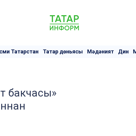
сми Татарстан
Татар дөньясы
Мәдәният
Дин
әт бакчасы»
ыннан