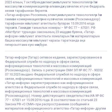
2025 елның 7 октябрендә элемтә, мәгълүмати технологияләр һәм
массакүләм коммуникацияләр өлкәсендә күзәтчелек итүче Федераль
хезмәт тарафыннан бирелгән.
«Татар-информ» Россиянең элемтә, мәгълүмати технологияләр һәм
гаммәви коммуникацияләрне күзәтчелек хезмәте (Роскомнадзор)
тарафыннан мәгълүмат агентлыгы буларак 15.09.2016 елда
теркәлгән. Гамәлдәге таныклык номеры – № ФС 77 – 67031. РФ
«Матбугат турында» законының 23 маддәсе буенча, «Татар-
информ» мәгълүмат агентлыгы язмаларын һәм материалларын
башка массакүләм мәгълүмат чарасы таратканда аңа
гиперсылтама кую мәҗбүри.
Татар-информ (Татар) сетевое издание, зарегистрированное в
Федеральной службе по надзору в сфере связи,
информационных технологий и массовых коммуникаций
(Роскомнадзор). Запись о регистрации СМИ ЭЛ № ФС 77 - 90202
07.10.2025 выдано Федеральной службой по надзору в сфере
связи, информационных технологий и массовых коммуникаций.
«Татар-информ» зарегистрировано как информационное
агентство в Федеральной службе по надзору в сфере связи,
информационных технологий и массовых коммуникаций
(Роскомнадзор). Номер действующего свидетельства ИА № ФС
77 – 67031 от 15.09.2016 года. В соответствии со статьей 23
Закона РФ «О СМИ» при распространении сообщений и
материалов информационного агентства «Татар-информ» другим