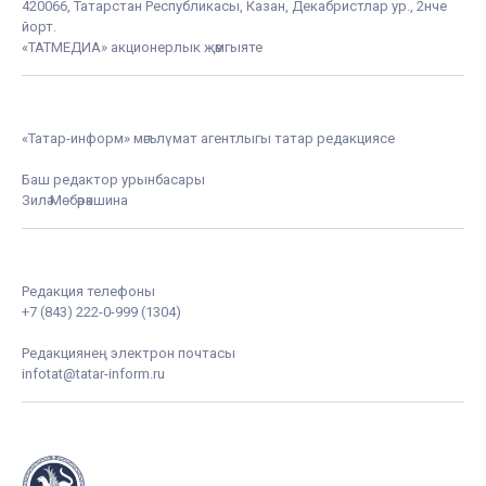
420066, Татарстан Республикасы, Казан, Декабристлар ур., 2нче
йорт.
«ТАТМЕДИА» акционерлык җәмгыяте
«Татар-информ» мәгълүмат агентлыгы татар редакциясе
Баш редактор урынбасары
Зилә Мөбәрәкшина
Редакция телефоны
+7 (843) 222-0-999 (1304)
Редакциянең электрон почтасы
infotat@tatar-inform.ru