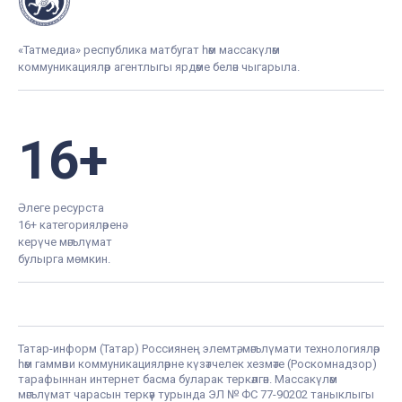
«Татмедиа» республика матбугат һәм массакүләм
коммуникацияләр агентлыгы ярдәме белән чыгарыла.
16+
Әлеге ресурста
16+ категорияләренә
керүче мәгълүмат
булырга мөмкин.
Татар-информ (Татар) Россиянең элемтә, мәгълүмати технологияләр
һәм гаммәви коммуникацияләрне күзәтчелек хезмәте (Роскомнадзор)
тарафыннан интернет басма буларак теркәлгән. Массакүләм
мәгълүмат чарасын теркәү турында ЭЛ № ФС 77-90202 таныклыгы