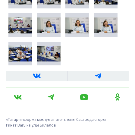
«Татар-информ» мәгълүмат агентлыгы баш редакторы
Ринат Вагыйз улы Билалов