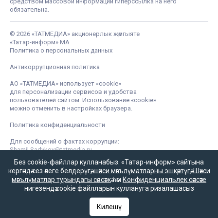
средством массовой информации гиперссылка на него
обязательна.
© 2026 «ТАТМЕДИА» акционерлык җәмгыяте
«Татар-информ» МА
Политика о персональных данных
Антикоррупционная политика
АО «ТАТМЕДИА» использует «cookie»
для персонализации сервисов и удобства
пользователей сайтом. Использование «cookie»
можно отменить в настройках браузера.
Политика конфиденциальности
Для сообщений о фактах коррупции:
Shamil.Sadykov@tatmedia.ru
Без cookie-файллар кулланабыз. «Татар-информ» сайтына
кергәндә сез әлеге белдерүгә,
шәхси мәгълүматларны эшкәртүгә
,
Шәхси
мәгълүматлар турындагы сәясәткә
һәм
Конфиденциальлек сәясәте
нигезендә cookie файлларын куллануга ризалашасыз
Килешү