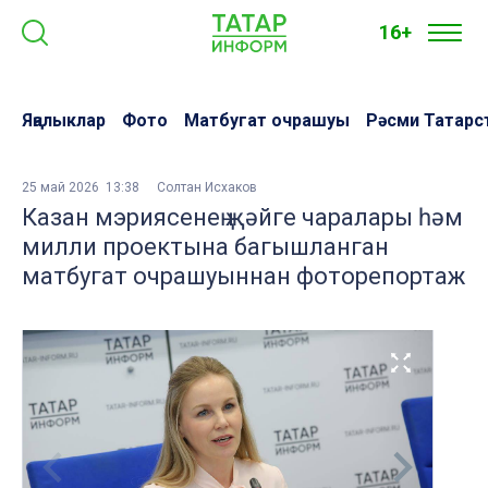
16+
Яңалыклар
Фото
Матбугат очрашуы
Рәсми Татарс
25 май 2026 13:38
Солтан Исхаков
Казан мэриясенең җәйге чаралары һәм
милли проектына багышланган
матбугат очрашуыннан фоторепортаж