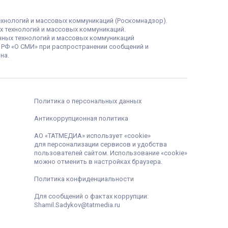
ехнологий и массовых коммуникаций (Роскомнадзор).
х технологий и массовых коммуникаций.
нных технологий и массовых коммуникаций
а РФ «О СМИ» при распространении сообщений и
на.
Политика о персональных данных
Антикоррупционная политика
АО «ТАТМЕДИА» использует «cookie»
для персонализации сервисов и удобства
пользователей сайтом. Использование «cookie»
можно отменить в настройках браузера.
Политика конфиденциальности
Для сообщений о фактах коррупции:
Shamil.Sadykov@tatmedia.ru