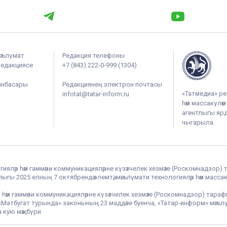
әгълүмат
Редакция телефоны
редакциясе
+7 (843) 222-0-999 (1304)
ынбасары
Редакциянең электрон почтасы
«Татмедиа» ре
infotat@tatar-inform.ru
һәм массакүлә
агентлыгы ярдә
чыгарыла.
гияләр һәм гаммәви коммуникацияләрне күзәтчелек хезмәте (Роскомнадзор) 
гы 2025 елның 7 октябрендә элемтә, мәгълүмати технологияләр һәм массак
 һәм гаммәви коммуникацияләрне күзәтчелек хезмәте (Роскомнадзор) тара
РФ «Матбугат турында» законының 23 маддәсе буенча, «Татар-информ» мә
 кую мәҗбүри.