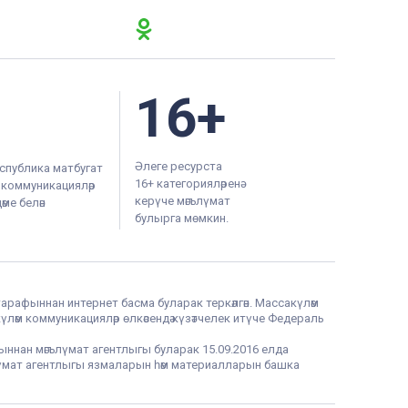
16+
Әлеге ресурста
спублика матбугат
16+ категорияләренә
м коммуникацияләр
керүче мәгълүмат
ме белән
булырга мөмкин.
тарафыннан интернет басма буларак теркәлгән. Массакүләм
үләм коммуникацияләр өлкәсендә күзәтчелек итүче Федераль
фыннан мәгълүмат агентлыгы буларак 15.09.2016 елда
гълүмат агентлыгы язмаларын һәм материалларын башка