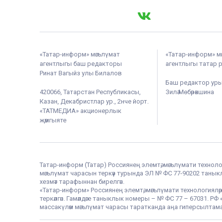
«Татар-информ» мәгълүмат
«Татар-информ» м
агентлыгы баш редакторы
агентлыгы татар 
Ринат Вагыйз улы Билалов
Баш редактор ур
420066, Татарстан Республикасы,
Зилә Мөбәрәкшина
Казан, Декабристлар ур., 2нче йорт.
«ТАТМЕДИА» акционерлык
җәмгыяте
Татар-информ (Татар) Россиянең элемтә, мәгълүмати техноло
мәгълүмат чарасын теркәү турында ЭЛ № ФС 77-90202 таныклы
хезмәт тарафыннан бирелгән.
«Татар-информ» Россиянең элемтә, мәгълүмати технологияләр
теркәлгән. Гамәлдәге таныклык номеры – № ФС 77 – 67031. 
массакүләм мәгълүмат чарасы таратканда аңа гиперсылтама