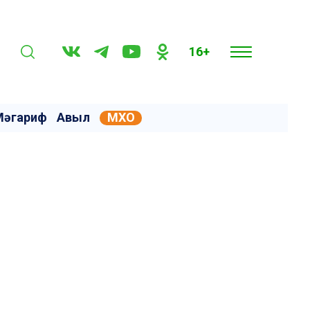
16+
Мәгариф
Авыл
МХО