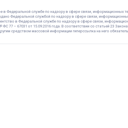
ое в Федеральной службе по надзору в сфере связи, информационных т
 выдано Федеральной службой по надзору в сфере связи, информационны
ентство в Федеральной службе по надзору в сфере связи, информацио
С 77 – 67031 от 15.09.2016 года. В соответствии со статьей 23 Закон
ругим средством массовой информации гиперссылка на него обязатель