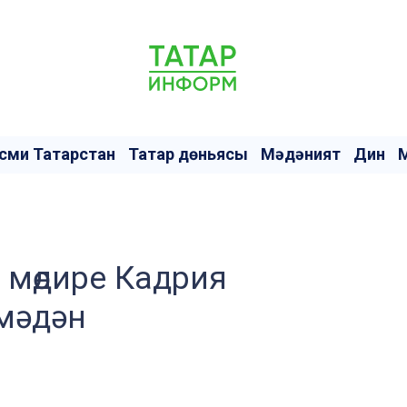
сми Татарстан
Татар дөньясы
Мәдәният
Дин
мөдире Кадрия
мәдән