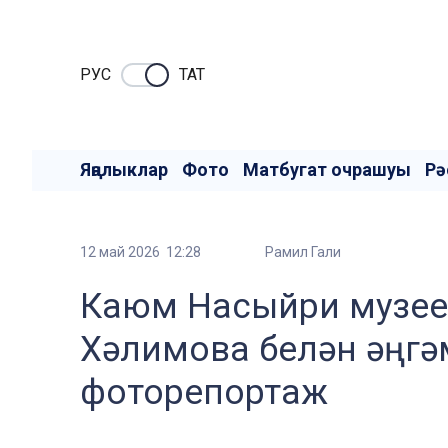
РУC
ТАТ
Яңалыклар
Фото
Матбугат очрашуы
Рә
12 май 2026 12:28
Рамил Гали
Каюм Насыйри музее 
Хәлимова белән әңгә
фоторепортаж