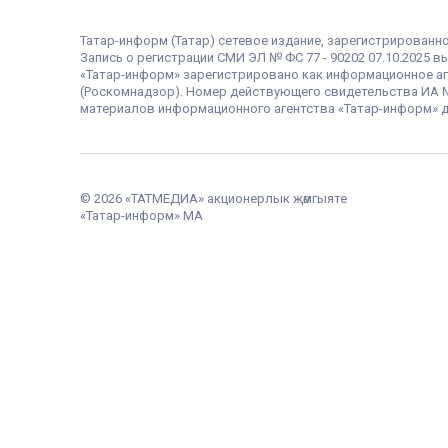
Татар-информ (Татар) сетевое издание, зарегистрированн
Запись о регистрации СМИ ЭЛ № ФС 77 - 90202 07.10.2025
«Татар-информ» зарегистрировано как информационное аг
(Роскомнадзор). Номер действующего свидетельства ИА № Ф
материалов информационного агентства «Татар-информ» д
© 2026 «ТАТМЕДИА» акционерлык җәмгыяте
«Татар-информ» МА