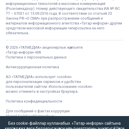
информационных технологий и массовых коммуникаций
(Роскомнадзор). Номер действующего свидетельства ИА № ФС
77 – 67031 от 15.09.2016 года. В соответствии со статьей 23
Закона РФ «О СМИ» при распространении сообщений и
материалов информационного агентства «Татар-информ» другим
средством массовой информации гиперссылка на него
обязательна.
© 2026 «ТАТМЕДИА» акционерлык җәмгыяте
«Татар-информ» МА
Политика о персональных данных
Антикоррупционная политика
АО «ТАТМЕДИА» использует «cookie»
для персонализации сервисов и удобства
пользователей сайтом. Использование «cookie»
можно отменить в настройках браузера.
Политика конфиденциальности
Для сообщений о фактах коррупции:
Shamil.Sadykov@tatmedia.ru
Без cookie-файллар кулланабыз. «Татар-информ» сайтына
кергәндә сез әлеге белдерүгә,
шәхси мәгълүматларны эшкәртүгә
,
Шәхси