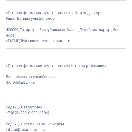
«Татар-информ» мәгълүмат агентлыгы баш редакторы
Ринат Вагыйз улы Билалов
420066, Татарстан Республикасы, Казан, Декабристлар ур., 2нче
йорт.
«ТАТМЕДИА» акционерлык җәмгыяте
«Татар-информ» мәгълүмат агентлыгы татар редакциясе
Баш редактор урынбасары
Зилә Мөбәрәкшина
Редакция телефоны
+7 (843) 222-0-999 (1304)
Редакциянең электрон почтасы
infotat@tatar-inform.ru