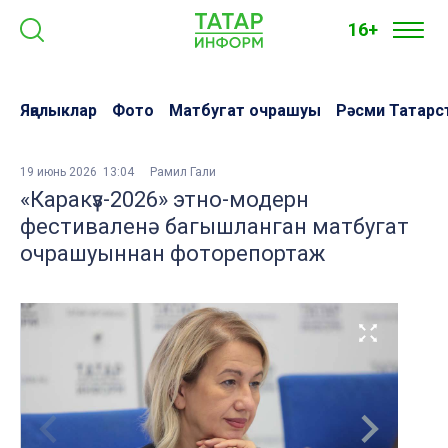
16+
Яңалыклар
Фото
Матбугат очрашуы
Рәсми Татарс
19 июнь 2026 13:04
Рамил Гали
«Каракүз-2026» этно-модерн
фестиваленә багышланган матбугат
очрашуыннан фоторепортаж