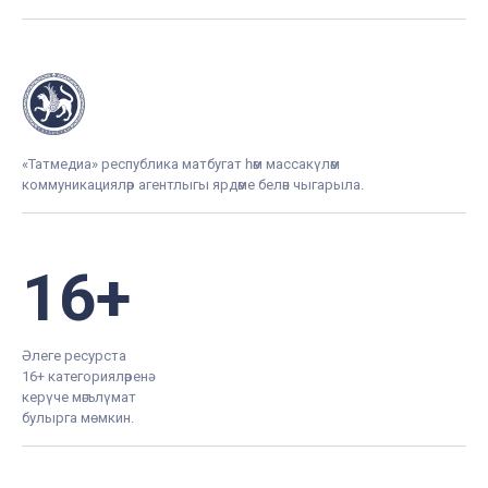
«Татмедиа» республика матбугат һәм массакүләм
коммуникацияләр агентлыгы ярдәме белән чыгарыла.
16+
Әлеге ресурста
16+ категорияләренә
керүче мәгълүмат
булырга мөмкин.