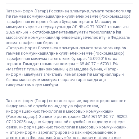
Татар-информ (Татар) Россиянең элемтә, мәгълүмати технологияләр
һәм гаммәви коммуникацияләрне күзәтчелек хезмәте (Роскомнадзор)
тарафыннан интернет басма буларак теркәлгән. Массакүләм
мәгълүмат чарасын теркәү турында ЭЛ № ФС 77-90202 таныклыгы
2025 елның 7 октябрендә элемтә, мәгълүмати технологияләр һәм
массакүләм коммуникацияләр өлкәсендә күзәтчелек итүче Федераль
хезмәт тарафыннан бирелгән.
«Татар-информ» Россиянең элемтә, мәгълүмати технологияләр һәм
гаммәви коммуникацияләрне күзәтчелек хезмәте (Роскомнадзор)
тарафыннан мәгълүмат агентлыгы буларак 15.09.2016 елда
теркәлгән. Гамәлдәге таныклык номеры – № ФС 77 – 67031. РФ
«Матбугат турында» законының 23 маддәсе буенча, «Татар-
информ» мәгълүмат агентлыгы язмаларын һәм материалларын
башка массакүләм мәгълүмат чарасы таратканда аңа
гиперсылтама кую мәҗбүри.
Татар-информ (Татар) сетевое издание, зарегистрированное в
Федеральной службе по надзору в сфере связи,
информационных технологий и массовых коммуникаций
(Роскомнадзор). Запись о регистрации СМИ ЭЛ № ФС 77 - 90202
07.10.2025 выдано Федеральной службой по надзору в сфере
связи, информационных технологий и массовых коммуникаций.
«Татар-информ» зарегистрировано как информационное
агентство в Федеральной службе по надзору в сфере связи,