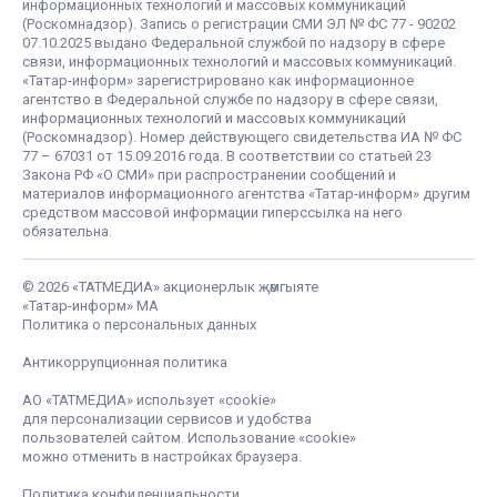
информационных технологий и массовых коммуникаций
(Роскомнадзор). Запись о регистрации СМИ ЭЛ № ФС 77 - 90202
07.10.2025 выдано Федеральной службой по надзору в сфере
связи, информационных технологий и массовых коммуникаций.
«Татар-информ» зарегистрировано как информационное
агентство в Федеральной службе по надзору в сфере связи,
информационных технологий и массовых коммуникаций
(Роскомнадзор). Номер действующего свидетельства ИА № ФС
77 – 67031 от 15.09.2016 года. В соответствии со статьей 23
Закона РФ «О СМИ» при распространении сообщений и
материалов информационного агентства «Татар-информ» другим
средством массовой информации гиперссылка на него
обязательна.
© 2026 «ТАТМЕДИА» акционерлык җәмгыяте
«Татар-информ» МА
Политика о персональных данных
Антикоррупционная политика
АО «ТАТМЕДИА» использует «cookie»
для персонализации сервисов и удобства
пользователей сайтом. Использование «cookie»
можно отменить в настройках браузера.
Политика конфиденциальности