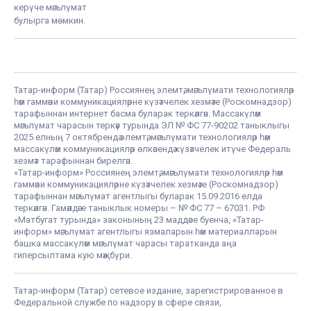
керүче мәгълүмат
булырга мөмкин.
Татар-информ (Татар) Россиянең элемтә, мәгълүмати технологияләр
һәм гаммәви коммуникацияләрне күзәтчелек хезмәте (Роскомнадзор)
тарафыннан интернет басма буларак теркәлгән. Массакүләм
мәгълүмат чарасын теркәү турында ЭЛ № ФС 77-90202 таныклыгы
2025 елның 7 октябрендә элемтә, мәгълүмати технологияләр һәм
массакүләм коммуникацияләр өлкәсендә күзәтчелек итүче Федераль
хезмәт тарафыннан бирелгән.
«Татар-информ» Россиянең элемтә, мәгълүмати технологияләр һәм
гаммәви коммуникацияләрне күзәтчелек хезмәте (Роскомнадзор)
тарафыннан мәгълүмат агентлыгы буларак 15.09.2016 елда
теркәлгән. Гамәлдәге таныклык номеры – № ФС 77 – 67031. РФ
«Матбугат турында» законының 23 маддәсе буенча, «Татар-
информ» мәгълүмат агентлыгы язмаларын һәм материалларын
башка массакүләм мәгълүмат чарасы таратканда аңа
гиперсылтама кую мәҗбүри.
Татар-информ (Татар) сетевое издание, зарегистрированное в
Федеральной службе по надзору в сфере связи,