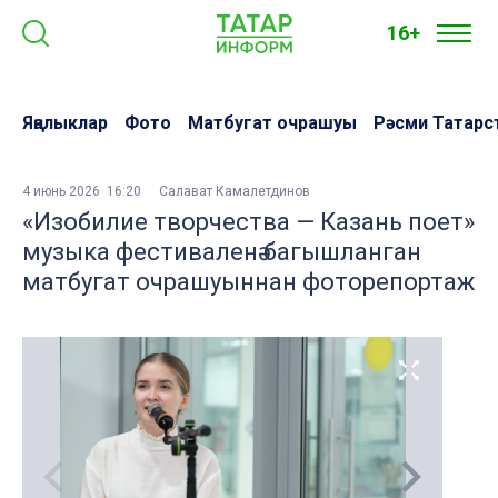
16+
Яңалыклар
Фото
Матбугат очрашуы
Рәсми Татарс
4 июнь 2026 16:20
Салават Камалетдинов
«Изобилие творчества — Казань поет»
музыка фестиваленә багышланган
матбугат очрашуыннан фоторепортаж