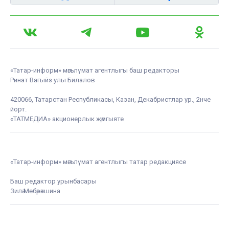
«Татар-информ» мәгълүмат агентлыгы баш редакторы
Ринат Вагыйз улы Билалов
420066, Татарстан Республикасы, Казан, Декабристлар ур., 2нче
йорт.
«ТАТМЕДИА» акционерлык җәмгыяте
«Татар-информ» мәгълүмат агентлыгы татар редакциясе
Баш редактор урынбасары
Зилә Мөбәрәкшина