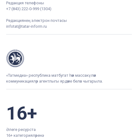
Редакция телефоны
+7 (843) 222-0-999 (1304)
Редакциянең электрон почтасы
infotat@tatar-inform.ru
«Татмедиа» республика матбугат һәм массакүләм
коммуникацияләр агентлыгы ярдәме белән чыгарыла.
16+
Әлеге ресурста
16+ категорияләренә